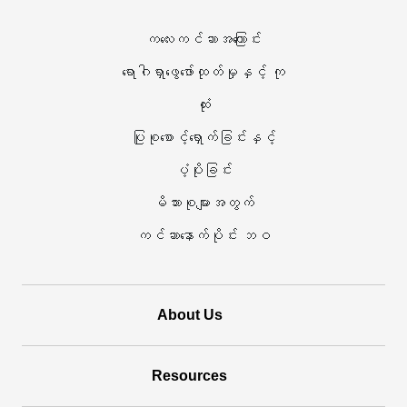
ဆိုင်ရာ
တွင်
ကလေးကင်ဆာအကြောင်း
သုတေသန
ဖွင့်သည်
ရောဂါရှာဖွေဖော်ထုတ်မှုနှင့် ကု
ဆေးရုံ
ထုံး
က
ပြုစုစောင့်ရှောက်ခြင်းနှင့်
လုပ်ဆောင်
ပံ့ပိုးခြင်း
ပါသည်
မိသားစုများအတွက်
ကင်ဆာနောက်ပိုင်း ဘဝ
About Us
Resources