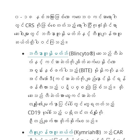
၀ - ၁၈ နှစ်အကြားဖြစ်သော ကလေးဘဝ ကင်ဆာရောဂါ
တွင် CRS ကိုဖြစ်စေတတ်သည့် ရောဂါပြီးကုထုံးဆိုင်ရာ
ဆေးဝါးများတွင် ဘလီနာတူနိုမတ်ဘ်နှင့် တီဆူဂျန်လာလူ
ဆယ်လ်တို့ပါဝင်ကြသည်။
ဘလီနာတူနိုမတ်ဘ်
(Blincyto®) ဆေးသည် တီဆဲ
လ်နှင့် ကင်ဆာဆဲလ်ကို ချိတ်ဆက်ပေးနိုင်သော
အစွန်းနှစ်ဖက်ပါသည့် (BITE)
မိုနိုကလိုနယ်
အင်တီဘော်ဒီ
(ကင်ဆာဆဲလ်ကို ချည်နှောင်နိုင်ရန်
ဖန်တီးထားသည့် ပဋိပစ္စည်း) ဖြစ်သည်။ ထို
ဆေးသည် တီဆဲလ်အား သွေးကင်ဆာဆဲလ်
တချို့၏မျက်နှာပြင်‌ပေါ်တွင် တွေ့ရတတ်သည့်
CD19 ဟုခေါ်သည့် ပရိုတင်းတစ်မျိုးကို
ဦးတည်ချက်ထား တိုက်ခိုက်စေသည်။
တီဆူဂျန်လာလူဆယ်လ်
(Kymriah®) သည် CAR