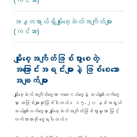
(ကင်ဆာ)
အန္တရာယ်ရှိမျိုးစေ့ဆဲလ်အကျိတ်များ
(ကင်ဆာ)
မျိုးစေ့အကျိတ်ဖြစ်ပွားစေတဲ့
အကြောင်းအရင်းများနဲ့ ဖြစ်စေသော
အချက်များ
မျိုးစေ့ဆဲလ်အကျိတ်တွေဟာ ကလေးငယ်တွေနဲ့ ဆယ်ကျော်သက်တွေ
မှာ အဖြစ်များဆုံးဖြစ်ပါတယ်။ ၁၅-၂၀ နှစ်အရွယ်
ဆယ်ကျော်သက်တွေမှာ မျိုးစေ့ဆဲလ်အကျိတ်ဖြစ်ပွားမှုဟာ မြင့်
တက်လာတာကို တွေ့ရပါတယ်။