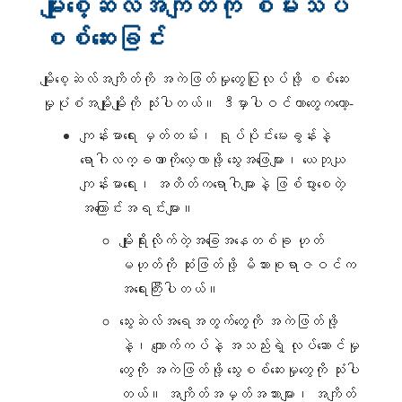
မျိုးစေ့ဆဲလ်အကျိတ်ကို စမ်းသပ်
စစ်ဆေးခြင်း
မျိုးစေ့ဆဲလ်အကျိတ်ကို အကဲဖြတ်မှုတွေပြုလုပ်ဖို့ စစ်ဆေး
မှုပုံစံအမျိုးမျိုးကို သုံးပါတယ်။ ဒီမှာပါဝင်တာတွေကတော့-
ကျန်းမာရေး မှတ်တမ်း၊ ရုပ်ပိုင်းမေးခွန်းနဲ့
ရောဂါလက္ခဏာကိုလေ့လာဖို့ သွေးအဖြေများ၊ ယေဘုယျ
ကျန်းမာရေး၊ အတိတ်ကရောဂါများနဲ့ ဖြစ်ပွားစေတဲ့
အကြောင်းအရင်းများ။
မျိုးရိုးလိုက်တဲ့အခြေအနေတစ်ခု ဟုတ်
မဟုတ်ကို ဆုံးဖြတ်ဖို့ မိသားစုရာဇဝင်က
အရေးကြီးပါတယ်။
သွေးဆဲလ်အရေအတွက်တွေကို အကဲဖြတ်ဖို့
နဲ့၊ ကျောက်ကပ်နဲ့ အသည်းရဲ့ လုပ်ဆောင်မှု
တွေကို အကဲဖြတ်ဖို့ သွေးစစ်ဆေးမှုတွေကို သုံးပါ
တယ်။ အကျိတ်အမှတ်အသားများ၊ အကျိတ်