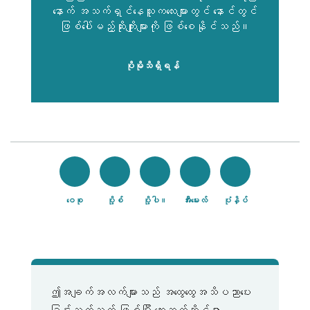
နောက် အသက်ရှင်နေသူကလေးများတွင် နောင်တွင်
ဖြစ်ပေါ်မည့်ဆိုးကျိုးများကို ဖြစ်စေနိုင်သည်။
ပိုမိုသိရှိရန်
ဝေစု
ပို့စ်
ပို့ပါ။
အီးမေးလ်
ပုံနှိပ်
ဤအချက်အလက်များသည် အထွေထွေအသိပညာပေး