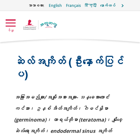
ဘာသာစကား:
English
Français
हिन्दी
နောက်ထပ်
အတူတကွ
မီနူ
အမှတ်
တံဆိပ်
ဆဲလ်အကျိတ် (ဦးနှောက်ပြင်
ပ)
အခြားအမည်များ/အမျိုးအစားအများ- သန္ဓေသားလောင်း
ကင်ဆာ၊ ဥနှစ် အိတ်အကျိတ်၊ ဂါမင်နိုမာ
(germinoma)၊ တာရယ်တိုမာ (teratoma)၊ မျိုးစေ့
ဆဲလ်ရောအကျိတ်၊ endodermal sinus အကျိတ်