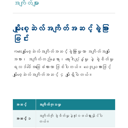
အကျိတ်များ
မျိုးစေ့ဆဲလ်အကျိတ်အဆင့်ခွဲခြား
ခြင်း
ကလေးမျိုးစေ့ဆဲလ်အကျိတ်အဆင့်ခွဲခြားမှုဟာ အကျိတ်အမျိုး
အစား၊ အကျိတ်တည်နေရာ၊ ရောဂါပျံ့နှံ့မှု နဲ့ ခွဲစိတ်မှု
ရလဒ်ပေါ်အခြေခံထားတာ ဖြစ်ပါတယ်။ ယေဘုယျအားဖြင့်
မျိုးစေ့ဆဲလ်အကျိတ်အဆင့် ၄ မျိုးရှိပါတယ်။
အဆင့်
အကျိတ်ကုသမှု
အကျိတ်ကို ခွဲစိတ်မှုနဲ့လုံးဝဖယ်ရှားနိုင်ပါ
အဆင့် ၁
တယ်။