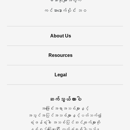
မိသားစုများအတွက်
ကင်ဆာနောက်ပိုင်း ဘဝ
About Us
Resources
Legal
ဆက်သွယ်ထားပါ
အကြောင်းအရာအသစ်များနှင့်
အသွင်အပြင်အသစ်များနှင့်ပတ်သက်၍
ရံဖန်ရံခါ အသစ်ပြင်ဆင်ချက်များကို
နှစ်စဉ်ကြေးယူပြီး လက်ခံရရှိပါသည်။