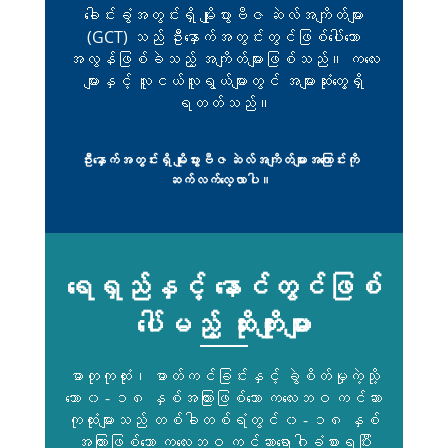
ခေါင်းခွံအတွင်းရှိ မျိုးပွားဗီဇ ဆဲလ်အကျိတ်များ
(GCT) သည် ဦးနှောက်အတွင်းတွင်ဖြစ်ပေါ်သော
အလွန်ဖြစ်ခဲသည့် အကျိတ်များဖြစ်သည်။ ကလေး
များနှင့် လူငယ်လူရွယ်များတွင် အများဆုံးတွေ့ရှိ
ရတတ်သည်။
ဦးနှောက်အတွင်းရှိ မျိုးပွားဗီဇ ဆဲလ်အကျိတ်များအကြောင်းကို
ဆက်လက်လေ့လာပါ။
ရေရှည်နှင့် နောင်တွင်ဖြစ်
ပေါ်မည့် ဆိုးကျိုးများ
ဓာတုကုထုံး၊ ဓာတ်ကင်ခြင်းနှင့် ခွဲစိတ်မှုကဲ့သို့
သော ၀ - ၁၈ နှစ်အကြားဖြစ်သော ကလေးဘဝ ကင်ဆာ
ကုထုံးများသည် တစ်ခါတစ်ရံတွင် ၀ - ၁၈ နှစ်
အကြားဖြစ်သော ကလေးဘဝ ကင်ဆာရောဂါခံစားရပြီး