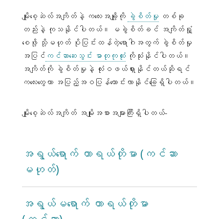
မျိုးစေ့ဆဲလ်အကျိတ်နဲ့ ကလေးအချို့ကို
ခွဲစိတ်မှု
တစ်ခု
တည်းနဲ့ ကုသနိုင်ပါတယ်။ မခွဲစိတ်ခင် အကျိတ်ရှုံ့
စေဖို့ သို့မဟုတ် ပိုပြင်းထန်တဲ့ရောဂါအတွက် ခွဲစိတ်မှု
အပြင်
ကင်ဆာဆေးသွင်း ဓာတုကုထုံး
ကိုသုံးနိုင်ပါတယ်။
အကျိတ်ကို ခွဲစိတ်မှုနဲ့ လုံးဝဖယ်ရှားနိုင်တယ်ဆိုရင်
ကလေးတွေဟာ အပြည့်အဝပြန်ကောင်းလာနိုင်ခြေရှိပါတယ်။
မျိုးစေ့ဆဲလ်အကျိတ် အမျိုးအစားအများကြီးရှိပါတယ်-
အရွယ်ရောက် တာရယ်တိုမာ (ကင်ဆာ
မဟုတ်)
အရွယ်မရောက် တာရယ်တိုမာ