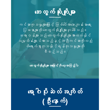
အူသိမ်ဆီသို့ ပျံ့နှံ့ပြီးဖြစ်ပါ
ဘူး။
တယ်။
ဘေးထွက်ဆိုးကျိုးများ
အဆင့် ၃ခ- ကင်ဆာဟာ ဝမ်းတွင်းမြှေးဆီ
နောက်ပိုင်းသက်ရောက်မှု၊ ရှင်သန်မှုပြဿနာတို့နဲ့
သို့ ပျံ့နှံ့ပြီး အချင်း ၂ စင်တီမီတာ
ရင်းနှီးတဲ့ ဆေးဘက်ဆိုင်ရာထောက်ပံ့သူရဲ့ နောက်ဆက်တွဲ
သို့မဟုတ် ယင်းအောက်သေးငယ်ပါတယ်။
ကင်ဆာကုသမှုများကြောင့် ဖြစ်ပေါ်လာသော ကျန်းမာရေး
ရေရှည်ဂရုစိုက်မှုကလည်း ကလေးကင်ဆာရှင်သန်
ပြဿနာများကို ဘေးထွက်ဆိုးကျိုးများဟု ခေါ်သည်။
အဆင့် ၃ဂ- ကင်ဆာဟာ ဝမ်းတွင်းမြှေးဆီ
သူအားလုံးအတွက် အရေးကြီးပါတယ်။
ဆရာဝန်များသည် ဘေးထွက်ဆိုးကျိုးများအားတတ်နိုင်
ပျံ့နှံ့သွားပြီး အချင်း ၂ စင်တီမီတာထက်ကြီး
ခြင်း နဲ့/သို့မဟုတ်ဝမ်းတွင်းက ပြန်ရည်
သမျှထိန်းချုပ်ထားသည်နှင့်အညီကင်ဆာကိုလည်း
ဖုများဆီ ပျံ့နှံ့ပြီးဖြစ်ပါတယ်။
ထိရောက်စွာကုသနိုင်ရန်ကုသမှုများကို
စီစဉ်သည်။
အဆင့် ၄- အဆင့် ၄ မှာ ကင်ဆာကို ဥအိမ်တစ်
ဘက် သို့မဟုတ် နှစ်ဘက်စလုံးမှာ တွေ့ရပြီး
ဝမ်းဗိုက်ကိုကျော်ကာ ခန္ဓာကိုယ်ရဲ့ တခြားအပိုင်းများ
ဘေးထွက်ဆိုးကျိုးများအကြောင်းကို လေ့လာကြည့်ပါ
သို့ပျံ့ပွား (ပျံ့နှံ့) ပြီး ဖြစ်ပါတယ်။ အသည်းထဲက တ
စ်ရှုးများဆီ ပျံ့နှံ့သွားတဲ့ကင်ဆာဟာလည်း အဆင့် ၄
ရောဂါပဲ ဖြစ်ပါတယ်။
ရောဂါပိုးဆဲလ်အကျိတ်
(ဦးနှောက်)