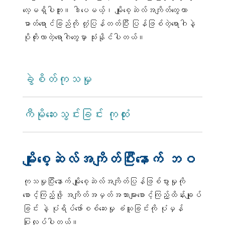
သို့မဟုတ်
လေ့မရှိပါဘူး။ ဒါပေမယ့်၊ မျိုးစေ့ဆဲလ်အကျိတ်တွေဟာ
အကျိတ်တောင့်
ဓာတ်ရောင်ခြည်ကို တုံ့ပြန်တတ်ပြီး ပြန်ဖြစ်တဲ့ရောဂါနဲ့
(အပြင်ဘက်အဖုံး)
ပိုတိုးလာတဲ့ရောဂါတွေမှာ သုံးနိုင်ပါတယ်။
ဟာ ပျက်စီးသွားတယ်
(ကွဲကြေပွင့်ထွက်)
သို့မဟုတ်
ဝမ်းဗိုက်မှာ စုဆောင်း
ခွဲစိတ်ကုသမှု
ရရှိတဲ့ အရည်ထဲမှာ
ကင်ဆာကို တွေ့တယ်
သို့မဟုတ်
ကီမိုဆေးသွင်းခြင်း ကုထုံး
ဝမ်းတွင်းမြှေးခေါင်း
ပေါက်(ဝမ်းဗိုက်ထဲက
အင်္ဂါအများစု
ပါဝင်တဲ့
မျိုးစေ့ဆဲလ်အကျိတ်ပြီးနောက် ဘဝ
ခန္ဓာကိုယ်ခေါင်း
ပေါက်)ဆေးကြောခြင်းထဲမှာ
ကင်ဆာဆဲလ်ကို တွေ့
ကုသမှုပြီးနောက် မျိုးစေ့ဆဲလ်အကျိတ်ပြန်ဖြစ်ပွားမှုကို
တယ်။
စောင့်ကြည့်ဖို့ အကျိတ်အမှတ်အသားများစောင့်ကြည့်ထိန်းချုပ်
အဆင့် ၂- အဆင့် ၂ မှာ ကင်ဆာဟာ ဥအိမ်တစ်
ခြင်း နဲ့ ပုံရိပ်ဖော်စစ်ဆေးမှု ခံယူခြင်းကို ပုံမှန်
ခု သို့မဟုတ် နှစ်ခုစလုံးမှာ တွေ့ပြီး တင်ပဆုံရဲ့
ပြုလုပ်ပါတယ်။
တခြားနေရာတွေကိုပါ ပျံ့နှံ့တယ်။