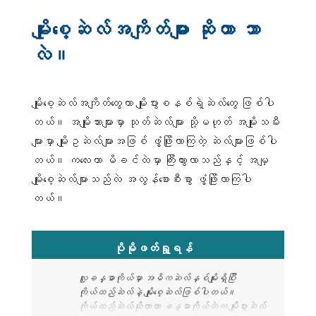
မျိုးစေ့ဆဲလ်အကျိတ်များ ဆိုတာ ဘာ
လဲ။
မျိုးစေ့ဆဲလ်အကျိတ်တွေဟာ မျိုးပွားစနစ်ရဲ့ဆဲလ်တွေ ဖြစ်ပါ
တယ်။ အမျိုးသားများမှာ သုတ်ဆဲလ်များ သို့မဟုတ် အမျိုးသမီး
များမှာ မျိုးဥဆဲလ်များအဖြစ် ဖွံ့ဖြိုးလာကြတဲ့ ဆဲလ်များဖြစ်ပါ
တယ်။ ကလေးဟာ မိခင်ထဲမှာ ကြီးထွားလာသည်နှင့် အမျှ
မျိုးစေ့ဆဲလ်များသည်လဲ အလွန်စောစီးစွာ ဖွံ့ဖြိုးလာကြပါ
တယ်။
ပိုမိုဖတ်ရှု့ရန်
လူ့ခန္ဓာကိုယ်မှာ အဓိကဆဲလ်နှစ်မျိုးရှိပြီး
ကိုယ်ထည်ဆဲလ်နဲ့ မျိုးစေ့ဆဲလ်ဖြစ်ပါတယ်။
ကိုယ်ထည်ဆဲလ်ဆိုတာဟာ ခန္ဓာကိုယ်ထဲက မျိုးပွားဆဲလ်