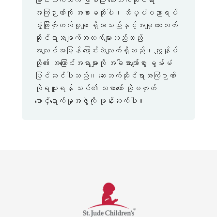
ခြင်းသက်သက် ဖြစ်ပြီး ဆေးဘက်ဆိုင်ရာ
အကြံဉာဏ်ကို အစားမထိုးပါ။ သိပ္ပံပညာရပ်
ဖွံ့ဖြိုးတိုးတက်မှုများ ရှိလာသည်နှင့်အမျှ ဆေးဘက်
ဆိုင်ရာအချက်အလက်များသည်လည်း
အလျင်အမြန် ပြောင်းလဲလျက်ရှိသည်။ ကျွန်ုပ်
တို့၏ အကြောင်းအရာများကို အခါအားလျော်စွာ မွမ်းမံ
ပြင်ဆင်ပါသည်။ ဆေးဘက်ဆိုင်ရာအကြံဉာဏ်
ကိုရယူရန် သင်၏ သမားတော် သို့မဟုတ်
စောင့်ရှောက်မှုအဖွဲ့ကို ဖုန်းဆက်ပါ။
အတူတကွ
Link
ကို
အသစ်