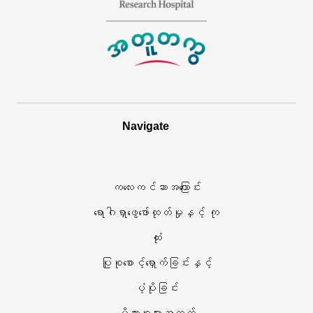
စိ
တစ်
န့်
ခု
ဂျူ့
ကို
ဒ်
0
ကလေး
င်း
Navigate
များ
ဒိုး
ဆိုင်ရာ
တွင်
ကလေးကင်ဆာအကြောင်း
သုတေသန
ဖွင့်သည်
ရောဂါရှာဖွေဖော်ထုတ်မှုနှင့် ကု
ဆေးရုံ
ထုံး
က
ပြုစုစောင့်ရှောက်ခြင်းနှင့်
လုပ်ဆောင်
ပံ့ပိုးခြင်း
ပါသည်