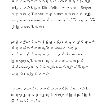
မျိုးစေ့ဆဲလ်အကျိတ်ဖြစ်ပွားရတဲ့အကြောင်းအရင်းကို အများ
အားဖြင့်မသိပါဘူး။ Klinefelter လက္ခဏာ၊ Swyer
လက္ခဏာ နဲ့ Turner လက္ခဏာတွေအပါအဝင် အချို့
အမွေခံလက္ခဏာတွေဟာ မျိုးစေ့ဆဲလ်အကျိတ်ဖြစ်ပွားနိုင်ခြေ
ကို မြင့်မားစေပါတယ်။
ကျောရိုးမကြီးအောက်ဘက်နဲ့မြီးညှောင့်ရိုးနေရာတွေမှာ ဖြစ်ပွားနေတဲ့
မျိုးစေ့ဆဲလ်အကျိတ်ဟာ မွေးခါစ ကလေးငယ်တွေနဲ့
ရင်ခွင်ပိုက်အရွယ်တွေထဲမှာမှ မိန်းကလေးတွေမှာပို
ဖြစ်ပွားလေ့ရှိပါတယ်။ မွေးကင်းစကာလနောက်ပိုင်း
မိန်းကလေးတွေမှာ ဥအိမ်ဟာ မျိုးစေ့ဆဲလ်အကျိတ်ကြီးထွားလေ့
အရှိဆုံးနေရာဖြစ်ပါတယ်။
ကလေးတွေမှာ အောက်ထိမဆင်းတဲ့ဝှေးစေ့ရှိခြင်းဟာ အဆိုပါ
ဝှေးစေ့မှာ မျိုးပွားအင်္ဂါမျိုးစေ့ဆဲလ်အကျိတ်ဖြစ်နိုင်ခြေကို
မြင့်မားစေပါတယ်။