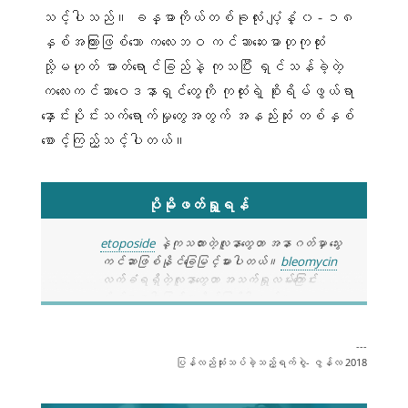
သင့်ပါသည်။ ခန္ဓာကိုယ်တစ်ခုလုံး ပျံ့နှံ့ ၀ - ၁၈
ဝမ်းဗိုက်မှာ စုဆောင်းရရှိတဲ့
နှစ်အကြားဖြစ်သော ကလေးဘဝ ကင်ဆာဆေးဓာတုကုထုံး
အရည်ထဲမှာ ကင်ဆာကို တွေ့တယ်
သို့မဟုတ်
သို့မဟုတ် ဓာတ်ရောင်ခြည်နဲ့ ကုသပြီး ရှင်သန်ခဲ့တဲ့
ဝမ်းတွင်းမြှေးခေါင်းပေါက်(ဝမ်းဗိုက်
ကလေးကင်ဆာဝေဒနာရှင်တွေကို ကုထုံးရဲ့ စိုးရိမ်ဖွယ်ရာ
ထဲကအင်္ဂါအများစုပါဝင်တဲ့
နှောင်းပိုင်းသက်ရောက်မှုတွေအတွက် အနည်းဆုံး တစ်နှစ်
ခန္ဓာကိုယ်ခေါင်းပေါက်)ဆေးကြောခြင်း
စောင့်ကြည့်သင့်ပါတယ်။
ထဲမှာ ကင်ဆာဆဲလ်ကို တွေ့တယ်။
အဆင့် ၃- အဆင့် ၃ မှာ ကင်ဆာကို ဥအိမ်တစ်
ဘက် သို့မဟုတ် နှစ်ဘက်စလုံးမှာ တွေ့ရပြီး
ဝမ်းဗိုက်ရဲ့ တခြားအပိုင်းတွေကိုလည်း ပျံ့နှံ့ခဲ့ပြီး
ပိုမိုဖတ်ရှု့ရန်
ဖြစ်ပါတယ်။ အသည်းမျက်နှာပြင်ကို ပျံ့နှံ့သွားတဲ့
ကင်ဆာဟာ အဆင့် ၃ ရောဂါလည်း ဖြစ်ပါတယ်။
etoposide
နဲ့ကုသထားတဲ့လူနာတွေဟာ အနာဂတ်မှာ သွေး
ကင်ဆာဖြစ်နိုင်ခြေမြင့်မားပါတယ်။
bleomycin
အဆင့် ၃က- အကျိတ်ကို တင်
လက်ခံရရှိတဲ့လူနာတွေဟာ အသက်ရှုလမ်းကြောင်း
ပဆုံမှာသာတွေ့ရပေမယ့် အဏု
ဆိုင်ရာရောဂါဖြစ်ပွားနိုင်ခြေရှိပါတယ်။
ကြည့်မှန်ဘီလူးနဲ့သာ မြင်နိုင်
တဲ့ကင်ဆာဆဲလ်တွေဟာ ဝမ်းတွင်း
မြှေးမျက်နှာပြင် (ဝမ်းတွင်းနံရံ
---
ဝှေးစေ့ကင်ဆာကနေရှင်သန်သူတွေဟာ လူကြီးဘဝမှာ
တစ်လျှောက်အနားကွပ်ထားပြီး
ပြန်လည်သုံးသပ်ခဲ့သည့်ရက်စွဲ- ဇွန်လ 2018
ဒုတိယကင်ဆာဖြစ်နိုင်ခြေမြင့်မားပါတယ်။ ဒီ
ဝမ်းဗိုက်ထဲက အင်္ဂါအများစု
ဖြစ်နိုင်ခြေတွေက ကလေးဘဝဝှေးစေ့ကင်ဆာရှင်သန်
ကို ဖုံးထားတဲ့ တစ်ရှုး)သို့မဟုတ်
သူတွေနဲ့ တူညီနိုင်ခြင်းရှိမရှိဆိုတာကို မသိသေးပါ