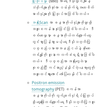
ပြုလုပ်မှု
(MRI) ဟာ ရေဒီယိုလှိုင်းများနဲ့
သံလိုက်များကိုသုံးကာ ဝမ်းဗိုက်ရဲ့အသေးစိတ်
ဓာတ်ပုံများကို ပြုလုပ်တာဖြစ်ပါတယ်။
အရိုးScan
ဟာ ခန္ဓာကိုယ်ပုံများကိုယူဖို့
အထူးစကန်နာသုံးခြင်းဖြစ်ပါတယ်။ ဒီ
စစ်ဆေးမှုမှာ ခန္ဓာကိုယ်တစ်လျှောက် သွေး
တွင်းသွားပြန့်သွားမယ့် ရေဒီယိုသတ္တိကြွ
ပစ္စည်းပမာဏအနည်းငယ်နဲ့ ထိုးဆေး
တစ်မျိုးကို လူနာက လက်ခံရရှိမှာဖြစ်ပါ
တယ်။ ဒီပစ္စည်းဟာ အရိုးတွေထဲမှာ
စုစည်းပြီး ကင်ဆာပျံ့နှံနိုင်တဲ့ နေရာတွေကို
အထူးထင်ရှားအောင် ဖော်ပြပေးနိုင်ပါတယ်။
Positron emission
tomography
(PET) စကန်ဟာ
ခန္ဓာကိုယ်ကို တွက်ချက်ပုံရိပ်ပြုလုပ်
ဖို့ သွေးကြောတစ်လျှောက် ရေဒီယိုသတ္တိကြွဂလူး