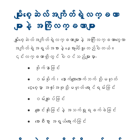
မျိုးစေ့ဆဲလ်အကျိတ်ရဲ့လက္ခဏာ
များနဲ့ အကြိုလက္ခဏာများ
မျိုးစေ့ဆဲလ်အကျိတ်ရဲ့လက္ခဏာများနဲ့ အကြိုလက္ခဏာတွေဟာ
အကျိတ်ရဲ့အရွယ်အစားနဲ့ နေရာပေါ်မူတည်ပါတယ်။
၎င်းလက္ခဏာတို့တွင် ပါဝင်သည်များမှာ-
ဗိုက်နာခြင်း
ဝမ်းဗိုက်၊ နောက်ကျောအောက်ဘက် သို့မဟုတ်
ဝှေးစေ့မှာ အလုံးအဖုသို့မဟုတ် ရောင်ရမ်းခြင်း
ဝမ်းချုပ်ခြင်း
ချောင်းဆိုးခြင်းနဲ့ အသက်ရှုရခက်ခဲခြင်း
စောစီးစွာ အရွယ်ရောက်ခြင်း