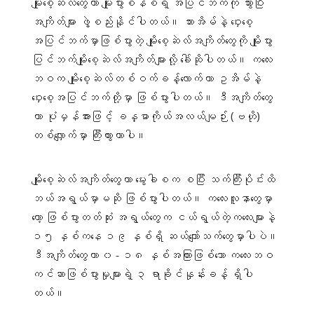
မျိုးစေ့ဆဲလ်တွေဟာ မျိုးပွားစနစ်ရဲ့ အပြင်ဘက်ကို သွားပြီး
အကျိတ်များ ဖွဲ့စည်းနိုင်ပါတယ်။ သားအိမ်နဲ့ ဝှေးစေ့
အပြင်ဘက်မှာဖြစ်ပွားတဲ့ မျိုးစေ့ဆဲလ်အကျိတ်တွေကို မျိုးပွား
ပြင်ဘက်မျိုးစေ့ဆဲလ်အကျိတ်များလို့ ခေါ်ဆိုပါတယ်။ ကလေး
ဘဝက မျိုးစေ့ဆဲလ်တစ်ဝက်ခန့်လောက်ဟာ ဥအိမ်နဲ့
ဝှေးစေ့အပြင်ဘက်တို့မှာ ဖြစ်ပွားပါတယ်။ ဒီအကျိတ်တွေ
ဟာ ပုံမှန်အားဖြင့် ခန္ဓာကိုယ်အလယ်မျဉ်း (ဗဟို)
တစ်လျှောက်မှာ ကြီးထွားတာပါ။
မျိုးစေ့ဆဲလ်အကျိတ်တွေဟာ မွေးခါစက စပြီး သက်ကြီးပိုင်းထိ
ဘယ်အရွယ်မှာမဆို ဖြစ်ပွားပါတယ်။ ကလေးလူနာတွေမှာ
တော့ ဖြစ်ပွားတတ်ဆုံး အရွယ်တွေက ငယ်ရွယ်တဲ့ကလေးများနဲ့
၁၅ နှစ်ကနေ ၁၉ နှစ်ရှိ ဆယ်ကျော်သက်တွေမှာပါပဲ။
ဒီအကျိတ်တွေဟာ ၀ - ၁၈ နှစ်အကြားဖြစ်သော ကလေးဘဝ
ကင်ဆာဖြစ်ပွားမှုများရဲ့ ၃ ရာခိုင်နှုန်းခန့် ရှိပါ
တယ်။