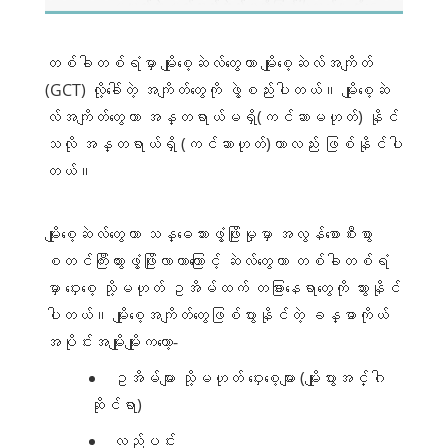
မဟုတ်တဲ့ မည်သည့်ဆဲလ်မဆိုဖြစ်ပါတယ်။ မျိုးစေ့
ဆဲလ်ကတော့ မျိုးပွားမှုမှာ ပါဝင်ပတ်သတ်နေတဲ့ဆဲလ်
တစ်ခုဖြစ်ပါတယ်။ “Germ” (မျိုးစေ့) ဆိုတာဟာ
တစ်ခါတစ်ရံမှာ မျိုးစေ့ဆဲလ်တွေဟာ မျိုးစေ့ဆဲလ်အကျိတ်
လက်တင်စကားလုံး “Germen” ကလာခြင်းဖြစ်ပြီး
အညွန့်၊အတက် လို့ အဓိပ္ပါယ်ရပါတယ်။
(GCT) လို့ခေါ်တဲ့ အကျိတ်တွေကို ဖွဲ့စည်းပါတယ်။ မျိုးစေ့ဆဲ
လ်အကျိတ်တွေဟာ အန္တရာယ်မရှိ(ကင်ဆာမဟုတ်) နိုင်
သလို အန္တရာယ်ရှိ (ကင်ဆာဟုတ်)တာလည်း ဖြစ်နိုင်ပါ
တယ်။
မျိုးစေ့ဆဲလ်တွေဟာ သန္ဓေသားဖွံ့ဖြိုးမှုမှာ အလွန်စောစီးစွာ
စတင်ကြီးထွားဖွံ့ဖြိုးလာတာကြောင့် ဆဲလ်တွေဟာ တစ်ခါတစ်ရံ
မှာ ဝှေးစေ့ သို့မဟုတ် ဥအိမ်ထက် တခြားနေရာတွေကို သွားနိုင်
ပါတယ်။ မျိုးစေ့အကျိတ်တွေဖြစ်ပွားနိုင်တဲ့ ခန္ဓာကိုယ်
အပိုင်းအမျိုးမျိုးကတော့-
ဥအိမ်များ သို့မဟုတ် ဝှေးစေ့များ (မျိုးပွားအင်္ဂါ
ဆိုင်ရာ)
လည်ပင်း