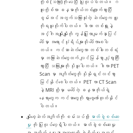
ကို့စ် (သကြား)ကို ပေးပြီး ပြုလုပ်ပါတယ်။ ဂ
လူးကို့စ်ဟာ ခန္ဓာကိုယ်တစ်လျှောက်သွားပြီး
စွမ်းအင်အတွက်သကြားသုံးတဲ့ ဆဲလ်တွေက သူ့
ကိုရယူလိုက်ပါတယ်။ ဒါဟာ တစ်ရှုးနဲ့
အင်္ဂါအမျိုးမျိုးကို ကွန်ပြူတာမျက်နှာပြင်
ပေါ်မှာ အရောင်ပုံရိပ်များလို ပေါ်လာစေပါ
တယ်။ ကင်ဆာဆဲလ်တွေဟာ တစ်ခါတစ်ရံ
မှာ တခြားဆဲလ်တွေထက် လျင်မြန်စွာ ပျံ့ပွားကြီး
ထွားပြီး သကြားများကို ပိုယူပါတယ်။ ဒါဟာ PET
Scan မှာ အကျိတ်တွေကို ပိုမိုရှင်းလင်းစွာ
မြင်နိုင်စေပါတယ်။ PET ဟာ CT Scan
နဲ့ MRI တို့မှာ မပေါ်တဲ့ ခန္ဓာကိုယ်ရဲ့
နေရာတွေက ကင်ဆာတွေကို ရှာဖွေဖော်ထုတ်နိုင်
ပါတယ်။
မျိုးစေ့ဆဲလ်အကျိတ်ကို စမ်းသပ်ဖို့
ဓာတ်ခွဲစစ်ဆေး
မှု
ကို ပြုလုပ်လေ့ရှိပါတယ်။ ဓာတ်ခွဲစစ်ဆေးမှု
မှာ အကျိတ်နမူနာအသေးလေးကို ခွဲစိတ်မှုအတွင်း