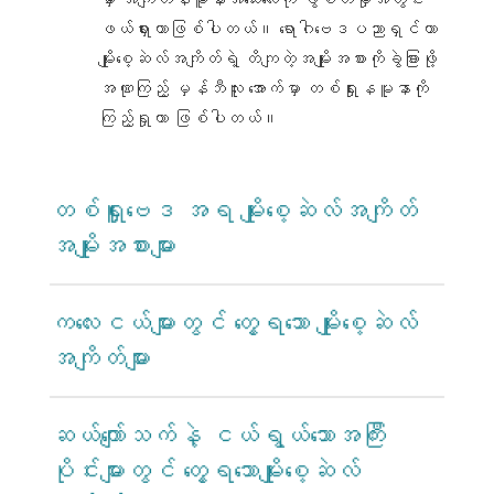
ဖယ်ရှားတာဖြစ်ပါတယ်။ ရောဂါဗေဒပညာရှင်ဟာ
မျိုးစေ့ဆဲလ်အကျိတ်ရဲ့ တိကျတဲ့အမျိုးအစားကိုခွဲခြားဖို့
အဏုကြည့် မှန်ဘီလူး အောက်မှာ တစ်ရှုးနမူနာကို
ကြည့်ရှုတာ ဖြစ်ပါတယ်။
တစ်ရှူးဗေဒ အရ မျိုးစေ့ဆဲလ်အကျိတ်
အမျိုးအစားများ
ကလေးငယ်များတွင် တွေ့ရသော မျိုးစေ့ဆဲလ်
အကျိတ်များ
ဆယ်ကျော်သက်နဲ့ ငယ်ရွယ်သောအကြီး
ပိုင်းများတွင် တွေ့ရသောမျိုးစေ့ဆဲလ်