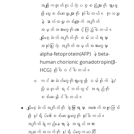
အချို့ကထုတ်လုပ်တဲ့ပစ္စည်းများကို ရှာဖွေ
ဖို့ သွေးစစ်ဆေးမှုများကို သုံးပါတယ်။ ကုသမှု
နဲ့ နာလံထမှုတစ်လျှောက် အကျိတ်
အမှတ်အသားတွေကို စောင့်ကြည့်ပါတယ်။
မျိုးစေ့ဆဲလ်အကျိတ်ကို စမ်းသပ်ရာမှာ
အသုံးပြုတဲ့ အကျိတ်အမှတ်အသားတွေမှာ
alpha-fetoprotein(AFP) နဲ့ beta-
human chorionic gonadotropin(β-
HCG) တို့ပါဝင်ပါတယ်။
ကင်ဆာဆဲလ်တွေကိုရှာဖွေဖို့ ဝမ်းဗိုက် နဲ့/
သို့မဟုတ် ရင်ဘတ်တွင်း အရည်ကို
စစ်ဆေးနိုင်ပါတယ်။
မျိုးစေ့ဆဲလ်အကျိတ်ကို ခွဲခြားရာမှာ အထောက်အကူဖြစ်
ဖို့ ပုံရိပ်ဖော်စစ်ဆေးမှုတွေကို သုံးပါတယ်။
အကျိတ်ရဲ့တည်နေရာနဲ့ အရွယ်အစား
အချက်အလက်ကို ပုံရိပ်တွေက ပေးပြီး