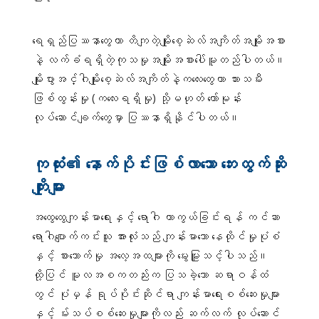
အဆင့်၂က- ကင်ဆာဟာ
သားအိမ် နဲ့/ သို့မဟုတ် သားအိမ်
ရေရှည်ပြဿနာတွေဟာ တိကျတဲ့မျိုးစေ့ဆဲလ်အကျိတ်အမျိုးအစား
ပြွန်(ဥအိမ်မှ သားအိမ်ဆီသို့
နဲ့ လက်ခံရရှိတဲ့ကုသမှုအမျိုးအစားပေါ်မူတည်ပါတယ်။
ဥများဖြတ်သွားတဲ့ ရှည်လျားသေးသွယ်
တဲ့ပြွန်)ဆီသို့ ပျံ့နှံ့သွားတယ်။
မျိုးပွားအင်္ဂါမျိုးစေ့ဆဲလ်အကျိတ်နဲ့ကလေးတွေဟာ သားသမီး
ဖြစ်ထွန်းမှု (ကလေးရရှိမှု) သို့မဟုတ် ဟော်မုန်း
အဆင့် ၂ခ- ကင်ဆာဟာ ဆီးအိမ်၊ စအို
နဲ့ ယောနိလို တင်ပဆုံအတွင်းက တခြားတစ်
လုပ်ဆောင်ချက်တွေမှာ ပြဿနာရှိနိုင်ပါတယ်။
ရှုးတွေဆီ ပျံ့နှံ့သွားတယ်။
အဆင့် ၂ဂ- ကင်ဆာဟာ သားအိမ် နဲ့/
ကုထုံး၏ နောက်ပိုင်းဖြစ်လာသော ဘေးထွက်ဆိုး
သို့မဟုတ် သားအိမ်ပြွှန် နဲ့/သို့မဟုတ်
တင်ပဆုံတွင်းက တခြားတစ်ရှုးသို့ ပျံ့နှံ့ပြီး
ကျိုးများ
အောက်ပါတစ်ချက်က အမှန်ဖြစ်ပါတယ်-
ကင်ဆာကို ဥအိမ်တစ်
အထွေထွေကျန်းမာရေးနှင့် ရောဂါ ကာကွယ်ခြင်းရန် ကင်ဆာ
ခု သို့မဟုတ် နှစ်ခု
ရောဂါပျောက်ကင်းသူ အားလုံးသည် ကျန်းမာသော နေထိုင်မှုပုံစံ
စလုံးရဲ့ အပြင်ဘက်
မျက်နှာပြင်မှာ တွေ့ရ
နှင့် စားသောက်မှု အလေ့အထများကို မွေးမြူသင့်ပါသည်။
တယ် သို့မဟုတ်
ထို့ပြင် မူလအစကတည်းက ပြသခဲ့သော ဆရာဝန်ထံ
အကျိတ်တောင့် (အပြင်ဘက်အဖုံး)
တွင် ပုံမှန် ရုပ်ပိုင်းဆိုင်ရာ ကျန်းမာရေးစစ်ဆေးမှုများ
ဟာ ပျက်စီးသွားတယ် (ကွဲကြေပွင့်
နှင့် မ်းသပ်စစ်ဆေးမှုများကိုလည်း ဆက်လက် လုပ်ဆောင်
ထွက်) သို့မဟုတ်