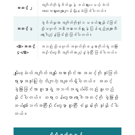
အကျိတ်ကိုခွဲစိတ်မှုနဲ့ ဖယ်ရှားပေမယ့် ဆဲလ်
အဆင့် ၂
အသေးအမွှားလေးများကျန်ရှိနေဆဲဖြစ်ပါတယ်။
ခွဲစိတ်မှုဟာ အကျိတ်ကိုလုံးဝ မဖယ်ရှားနိုင်ခြင်း
အဆင့် ၃
သို့မဟုတ် အနီးအနားတစ်ရှုးနဲ့ ပြန်ရည်ဖုများဆီ
ရောဂါပျံ့နှံ့ခြင်းတို့ ဖြစ်ပါတယ်။
<B>အဆင့်
အသည်း သို့မဟုတ် အဆုတ်လိုခန္ဓာကိုယ်ရဲ့ တခြား
၄</B>
အပိုင်းတွေဆီ အကျိတ်ဟာ ပျံ့နှံ့ခဲ့ပြီး ဖြစ်ပါတယ်။
မျိုးစေ့ဆဲလ်အကျိတ်အမျိုးအစားတိုင်းဟာ အဆင့်ကို ဆုံးဖြတ်
ရာမှာအသုံးပြုတဲ့ တိကျတဲ့အချက်ရှိပါတယ်။ အဆင့်
ခွဲခြားခြင်းဟာ လူနာရဲ့ အသက်အရွယ်ပေါ်လည်း မူတည်
နိုင်ပါတယ်။ ဆရာဝန်တွေဟာ ရောဂါအဆင့်ကို ခွဲခြားဖို့
ဆယ်ကျော်သက်အကြီးပိုင်းတွေမှာ လူကြီး စံနှုန်းကို သုံးနိုင်ပါ
တယ်။