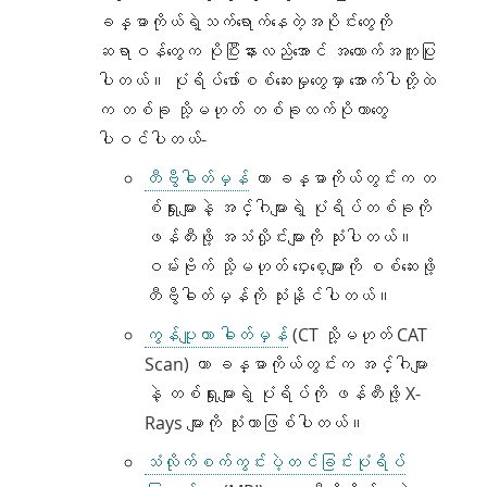
ခန္ဓာကိုယ်ရဲ့သက်ရောက်နေတဲ့အပိုင်းတွေကို
ဆရာဝန်တွေက ပိုပြီးနားလည်အောင် အထောက်အကူပြု
ပါတယ်။ ပုံရိပ်ဖော်စစ်ဆေးမှုတွေမှာ အောက်ပါတို့ထဲ
က တစ်ခု သို့မဟုတ် တစ်ခုထက်ပိုတာတွေ
ပါဝင်ပါတယ်-
တီဗွီဓါတ်မှန်
ဟာ ခန္ဓာကိုယ်တွင်းက တ
စ်ရှုးများနဲ့ အင်္ဂါများရဲ့ ပုံရိပ်တစ်ခုကို
ဖန်တီးဖို့ အသံလှိုင်းများကို သုံးပါတယ်။
ဝမ်းဗိုက် သို့မဟုတ် ဝှေးစေ့များကို စစ်ဆေးဖို့
တီဗွီဓါတ်မှန်ကို သုံးနိုင်ပါတယ်။
ကွန်ပျူတာ ဓါတ်မှန်
(CT သို့မဟုတ် CAT
Scan) ဟာ ခန္ဓာကိုယ်တွင်းက အင်္ဂါများ
နဲ့ တစ်ရှုးများရဲ့ ပုံရိပ်ကို ဖန်တီးဖို့ X-
Rays များကို သုံးတာဖြစ်ပါတယ်။
သံလိုက်စက်ကွင်းပဲ့တင်ခြင်းပုံရိပ်