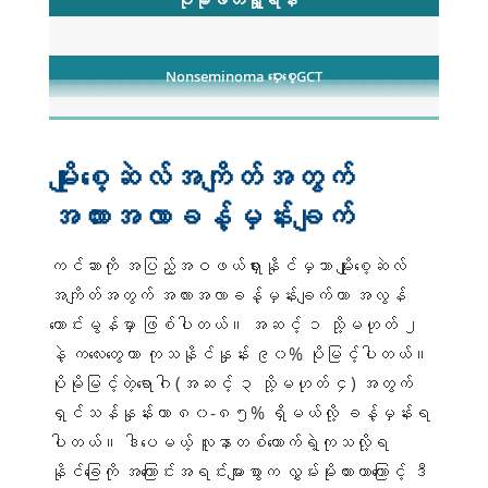
ပိုမိုဖတ်ရှု့ရန်
Nonseminoma ဝှေးစေ့GCT
ဝှေးစေ့မှာပဲ ရှိ၊ ခွဲစိတ်မှုနဲ့ လုံးဝဖယ်ရှား၊ ရောဂါ
အဆင့် ၁
အစအနဘာမှမရှိ
မျိုးစေ့ဆဲလ်အကျိတ်အတွက်
ခွဲစိတ်စဉ်အတွင်း သို့မဟုတ် ခွဲစိတ်မှု မတိုင်
ခင် အကျိတ်ပျက်စီးမှုအချို့၊ အနီးအနားတစ်ရှုး
အလားအလာခန့်မှန်းချက်
အဆင့် ၂
သို့ ရောဂါပျံ့နှံ့မှု၊ အကျိတ်အမှတ်အသားများ ပုံမှန်
ပြန်မဖြစ်။
ကင်ဆာကို အပြည့်အဝဖယ်ရှားနိုင်မှသာ မျိုးစေ့ဆဲလ်
ခွဲစိတ်မှုနဲ့ အကျိတ်ကို မပြည့်စုံတဲ့ဖယ်ရှားမှု၊
အကျိတ်အတွက် အလားအလာခန့်မှန်းချက်ဟာ အလွန်
အဆင့် ၃
ပြန်ရည်ဖုများဆီရောဂါပျံ့နှံ့မှု။
ကောင်းမွန်မှာ ဖြစ်ပါတယ်။ အဆင့် ၁ သို့မဟုတ် ၂
နဲ့ ကလေးတွေဟာ ကုသနိုင်နှုန်း ၉၀% ပိုမြင့်ပါတယ်။
<B>အဆင့်
အသည်း၊ ဦးနှောက်၊ အရိုး သို့မဟုတ်အဆုတ်သို့
၄</B>
ရောဂါအဝေးပျံ့နှံ့မှု။
ပိုမိုမြင့်တဲ့ရောဂါ (အဆင့် ၃ သို့မဟုတ် ၄) အတွက်
ရှင်သန်နှုန်းဟာ ၈၀-၈၅% ရှိမယ်လို့ ခန့်မှန်းရ
ပါတယ်။ ဒါပေမယ့် လူနာတစ်ယောက်ရဲ့ကုသလို့ရ
နိုင်ခြေကို အကြောင်းအရင်းများစွာက လွှမ်းမိုးထားတာကြောင့် ဒီ