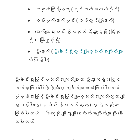
အဆုတ်ကြားရှိနေရာ (ရင်ဘတ်အလယ်ပိုင်း)
ဝမ်းဗိုက်နောက်ပိုင်း (ဝမ်းတွင်းမြှေးနောက်)
အောက်ကျောရိုးပိုင်း သို့မဟုတ် မြီးညှောင့်ရိုး (မြီးထူး
ရိုး၊ မြီးညှောင့်ရိုး)
ဦးနှောက် (
ဦးခေါင်းရိုးတွင်းမျိုးစေ့ဆဲလ်အကျိတ်များ
ကိုကြည့်ပါ)
ဦးခေါင်းရိုးပြင်ပဆဲလ်အကျိတ်များဟာ ဦးနှောက်ရဲ့အပြင်
ဘက်မှာဖြစ်ပေါ်တဲ့တဲ့မျိုးစေ့အကျိတ်များအားလုံးဖြစ်ပါတယ်။
ပုံမှန်အားဖြင့်ဦးခေါင်းရိုးပြင်မျိုးစေ့ဆဲလ်အကျိတ်တွေဟာ မျိုး
ပွားအင်္ဂါတွေ (ဥအိမ် သို့မဟုတ် ဝှေးစေ့) မှာ ဖွဲ့စည်းတာ
ဖြစ်ပါတယ်။ ဒါတွေကို မျိုးပွားမျိုးစေ့ဆဲလ်အကျိတ်များလို့ ခေါ်
ဆိုပါတယ်။