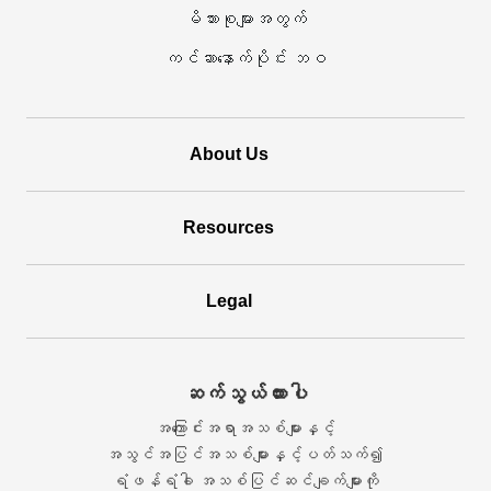
မိသားစုများအတွက်
ကင်ဆာနောက်ပိုင်း ဘဝ
About Us
Resources
Legal
ဆက်သွယ်ထားပါ
အကြောင်းအရာအသစ်များနှင့်
အသွင်အပြင်အသစ်များနှင့်ပတ်သက်၍
ရံဖန်ရံခါ အသစ်ပြင်ဆင်ချက်များကို