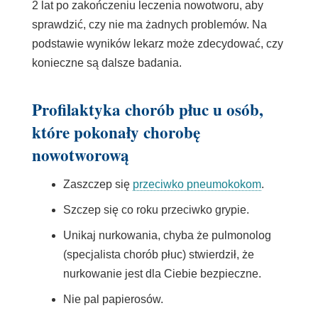
2 lat po zakończeniu leczenia nowotworu, aby
sprawdzić, czy nie ma żadnych problemów. Na
podstawie wyników lekarz może zdecydować, czy
konieczne są dalsze badania.
Profilaktyka chorób płuc u osób,
które pokonały chorobę
nowotworową
Link
Zaszczep się
przeciwko pneumokokom
.
otwiera
Szczep się co roku przeciwko grypie.
się
Unikaj nurkowania, chyba że
pulmonolog
w
(specjalista chorób płuc) stwierdził, że
nowym
nurkowanie jest dla Ciebie bezpieczne.
oknie
Nie pal papierosów.