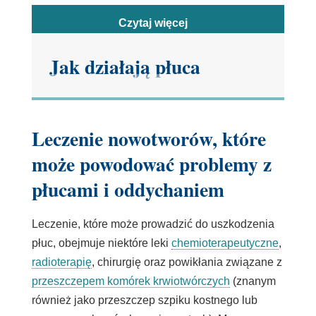
Czytaj więcej
Jak działają płuca
Płuca przenoszą tlen z powietrza do krwi,
Leczenie nowotworów, które
skąd jest on rozprowadzany do tkanek
może powodować problemy z
organizmu. Płuca usuwają również
płucami i oddychaniem
dwutlenek węgla, produkt przemiany
materii wytwarzany przez komórki
Leczenie, które może prowadzić do uszkodzenia
organizmu.
płuc, obejmuje niektóre leki
chemioterapeutyczne
,
Aby dotrzeć do krwi, tlen musi przejść
radioterapię
, chirurgię oraz powikłania związane z
przez maleńkie pęcherzyki płucne w
przeszczepem komórek krwiotwórczych
(znanym
płucach i do maleńkich naczyń
również jako przeszczep szpiku kostnego lub
krwionośnych (kapilar), które otaczają