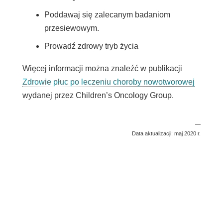
Poddawaj się zalecanym badaniom
przesiewowym.
Prowadź zdrowy tryb życia
Więcej informacji można znaleźć w publikacji
Link
Zdrowie płuc po leczeniu choroby nowotworowej
otwiera
wydanej przez Children’s Oncology Group.
się
w
—
Data aktualizacji: maj 2020 r.
nowym
oknie