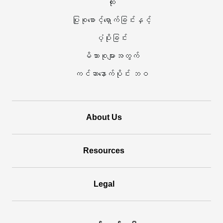
ထုံး
က
ပြုစုစောင့်ရှောက်ခြင်းနှင့်
လုပ်ဆောင်
ပံ့ပိုးခြင်း
ပါသည်
မိသားစုများအတွက်
ကင်ဆာနောက်ပိုင်း ဘဝ
About Us
Resources
Legal