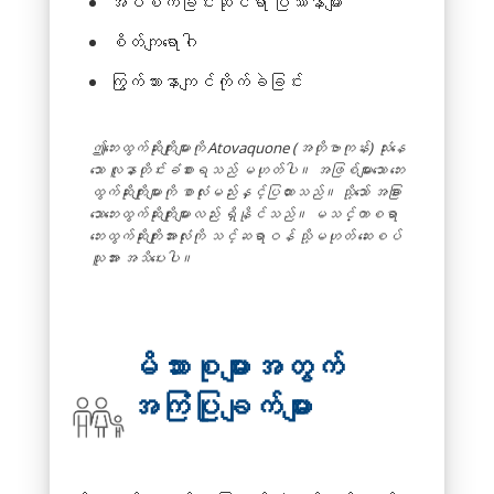
အိပ်စက်ခြင်းဆိုင်ရာ ပြဿနာများ
စိတ်ကျရောဂါ
ကြွက်သားနာကျင်ကိုက်ခဲခြင်း
ဤဘေးထွက်ဆိုးကျိုးများကို Atovaquone (အတိုဗာကုန်း) သုံးနေ
သော လူနာတိုင်းခံစားရသည် မဟုတ်ပါ။ အဖြစ်များသော ဘေး
ထွက်ဆိုးကျိုးများကို စာလုံးမည်းနှင့်ပြထားသည်။ သို့သော် အခြား
သောဘေးထွက်ဆိုးကျိုးများလည်း ရှိနိုင်သည်။ မသင်္ကာစရာ
ဘေးထွက်ဆိုးကျိုးအားလုံးကို သင့်ဆရာဝန် သို့မဟုတ် ဆေးစပ်
သူအား အသိပေးပါ။
မိသားစုများအတွက်
အကြံပြုချက်များ