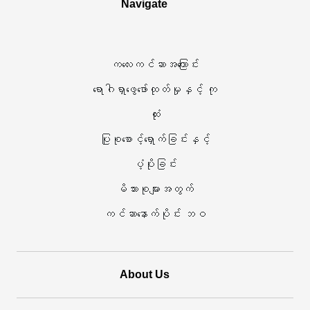
Navigate
များ
ဒိုး
ဆိုင်ရာ
တွင်
ကလေးကင်ဆာအကြောင်း
သုတေသန
ဖွင့်သည်
ရောဂါရှာဖွေဖော်ထုတ်မှုနှင့် ကု
ဆေးရုံ
ထုံး
က
ပြုစုစောင့်ရှောက်ခြင်းနှင့်
လုပ်ဆောင်
ပံ့ပိုးခြင်း
ပါသည်
မိသားစုများအတွက်
ကင်ဆာနောက်ပိုင်း ဘဝ
About Us