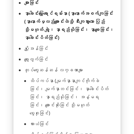
ဖျားခြင်း
နှာခေါင်းမြှေးရောင်ရမ်းနာ (နှာနောက်အစက်ကျခြင်း
(နှာနောက်မှလည်ချောင်းထဲသို့ စီးကျသွားသော ပြည်
သို့မဟုတ် ချွဲ၊ နှာရည်ယိုခြင်း၊ နှာချေခြင်း၊
နှာခေါင်းပိတ်ခြင်း)
ပျို့အန်ခြင်း
ချွေးထွက်ခြင်း
တုပ်ကွေးဆန်ဆန် လက္ခဏာများ
ထိပ်ကပ်နာ (မျက်နှာနာကျင်ကိုက်ခဲ
ခြင်း၊ မျက်နှာတင်းခြင်း၊ နှာခေါင်းပိတ်
ခြင်း၊ နှာရည်ယိုခြင်း၊ အနံ့မရ
ခြင်း၊ ချောင်းဆိုးခြင်း သို့မဟုတ်
သွေးစုခြင်း)
ယားယံခြင်း