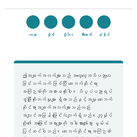
ဝေစု
ပို့စ်
ပို့ပါ။
အီးမေးလ်
ပုံနှိပ်
ဤအချက်အလက်များသည် အထွေထွေအသိပညာပေး
ခြင်းသက်သက် ဖြစ်ပြီး ဆေးဘက်ဆိုင်ရာ
အကြံဉာဏ်ကို အစားမထိုးပါ။ သိပ္ပံပညာရပ်
ဖွံ့ဖြိုးတိုးတက်မှုများ ရှိလာသည်နှင့်အမျှ ဆေးဘက်
ဆိုင်ရာအချက်အလက်များသည်လည်း
အလျင်အမြန် ပြောင်းလဲလျက်ရှိသည်။ ကျွန်ုပ်
တို့၏ အကြောင်းအရာများကို အခါအားလျော်စွာ မွမ်းမံ
ပြင်ဆင်ပါသည်။ ဆေးဘက်ဆိုင်ရာအကြံဉာဏ်