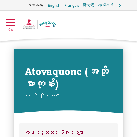
ဘာသာစကား:
English
Français
हिन्दी
နောက်ထပ်
အတူတကွ
မီနူ
အမှတ်
တံဆိပ်
Atovaquone (အတို
ဗာကုန်း)
ကပ်ပါးပိုးသတ်ဆေး
ကုန်အမှတ်တံဆိပ်အမည်များ: