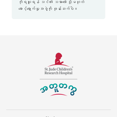
ကိုရယူရန် သင်၏ သမားတော် သို့မဟုတ်
စောင့်ရှောက်မှုအဖွဲ့ကို ဖုန်းဆက်ပါ။
အတူတကွ
Link
ကို
အသစ်
စိ
တစ်
န့်
ခု
ဂျူ့
ကို
ဒ်
0
ကလေး
င်း