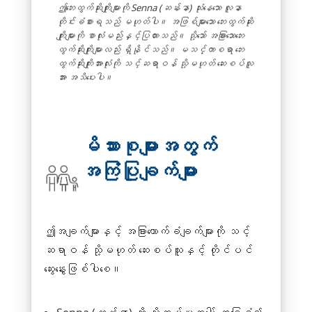
ဤဘေးထွက်ဆိုးကျိုးများကို Senna (ဆန်းနာ) သုံးနေသော လူနာ
တိုင်းခံစားရသည် မဟုတ်ပါ။ အဖြစ်များသော ဘေးထွက်ဆိုး
ကျိုးများကို စာလုံးမည်းနှင့်ပြထားသည်။ သို့သော် အခြားသောဘေး
ထွက်ဆိုးကျိုးများလည်း ရှိနိုင်သည်။ မသင်္ကာစရာ ဘေး
ထွက်ဆိုးကျိုးအားလုံးကို သင့်ဆရာဝန် သို့မဟုတ် ဆေးစပ်သူ
အား အသိပေးပါ။
မိသားစုများအတွက်
အကြံပြုချက်များ
ဤအချက်များနှင့် အခြားထောက်ခံချက်များကို သင့်
ဆရာဝန် သို့မဟုတ် ဆေးစပ်သူနှင့် တိုင်ပင်
ဆွေးနွေးဖြစ်ပါစေ။