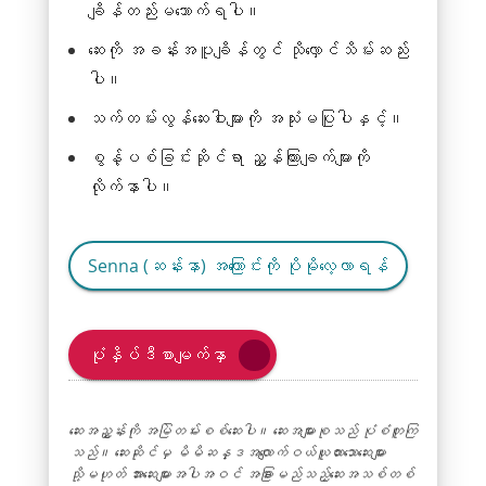
ချိန်တည်းမသောက်ရပါ။
ဆေးကို အခန်းအပူချိန်တွင် သိုလှောင်သိမ်းဆည်း
ပါ။
သက်တမ်းလွန်ဆေးဝါးများကို အသုံးမပြုပါနှင့်။
စွန့်ပစ်ခြင်းဆိုင်ရာ ညွှန်ကြားချက်များကို
လိုက်နာပါ။
Link
Senna (ဆန်းနာ) အကြောင်းကို ပိုမိုလေ့လာရန်
အသစ်
တစ်
ခု
ပုံနှိပ်ဒီစာမျက်နှာ
ကို
0
င်း
ဆေးအညွှန်းကို အမြဲတမ်းစစ်ဆေးပါ။ ဆေးအများစုသည် ပုံစံတူကြ
သည်။ ဆေးဆိုင်မှ မိမိဆန္ဒအလျောက်ဝယ်ယူထားသောဆေးများ
ဒိုး
သို့မဟုတ် အားဆေးများအပါအဝင် အခြားမည်သည့်ဆေးအသစ်တစ်