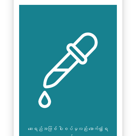
ဆေးရည်အဖြစ် ပါးစပ်မှလည်း သောက်၍ရ