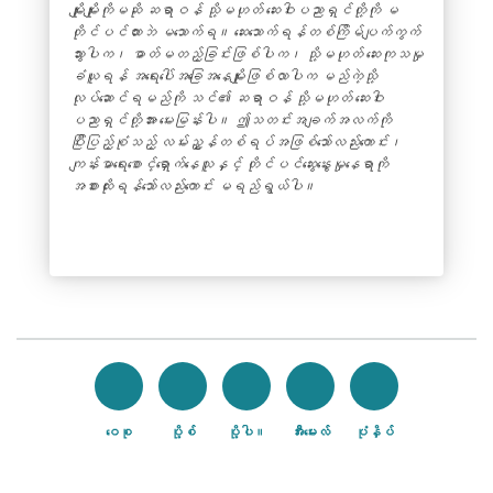
တွင်
မျိုးမျိုးကိုမဆို ဆရာဝန် သို့မဟုတ် ဆေးဝါးပညာရှင်တို့ကို မ
ဖွင့်သည်
တိုင်ပင်ထားဘဲ မသောက်ရ။ ဆေးသောက်ရန်တစ်ကြိမ်ပျက်ကွက်
သွားပါက၊ ဓာတ်မတည့်ခြင်းဖြစ်ပါက၊ သို့မဟုတ် ဆေးကုသမှု
ခံယူရန် အရေးပေါ်အခြေအနေမျိုးဖြစ်လာပါက မည်ကဲ့သို့
လုပ်ဆောင်ရမည်ကို သင်၏ ဆရာဝန် သို့မဟုတ် ဆေးဝါး
ပညာရှင်တို့အား မေးမြန်းပါ။ ဤသတင်းအချက်အလက်ကို
ပြီးပြည့်စုံသည့် လမ်းညွှန်တစ်ရပ်အဖြစ်သော်လည်းကောင်း၊
ကျန်းမာရေးစောင့်ရှောက်နေသူနှင့် တိုင်ပင်ဆွေးနွေးမှုနေရာကို
အစားထိုးရန်သော်လည်းကောင်း မရည်ရွယ်ပါ။
ဝေစု
ပို့စ်
ပို့ပါ။
အီးမေးလ်
ပုံနှိပ်