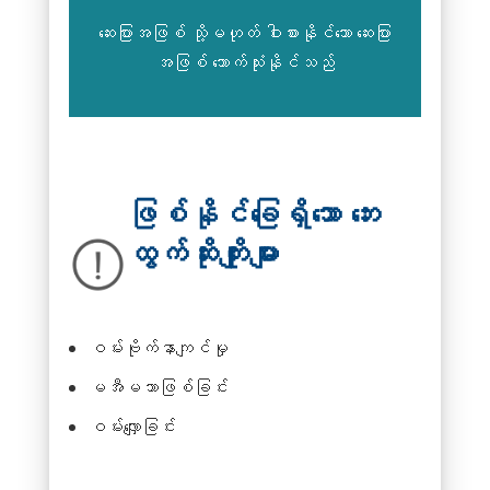
ဆေးပြားအဖြစ် သို့မဟုတ် ဝါးစားနိုင်သော ဆေးပြား
အဖြစ် သောက်သုံးနိုင်သည်
ဖြစ်နိုင်ခြေရှိသော ဘေး
ထွက်ဆိုးကျိုးများ
ဝမ်းဗိုက်နာကျင်မှု
မအီမသာဖြစ်ခြင်း
ဝမ်းလျှောခြင်း