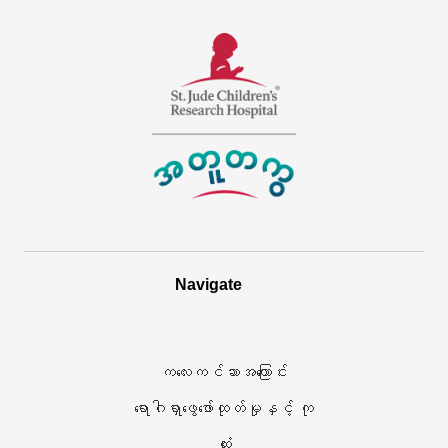
အတူတကွ
Link
ကို
အသစ်
စိ
တစ်
န့်
ခု
ဂျူ့
ကို
ဒ်
0
ကလေး
င်း
Navigate
များ
ဒိုး
ဆိုင်ရာ
တွင်
ကလေးကင်ဆာအကြောင်း
သုတေသန
ဖွင့်သည်
ရောဂါရှာဖွေဖော်ထုတ်မှုနှင့် ကု
ဆေးရုံ
ထုံး
က