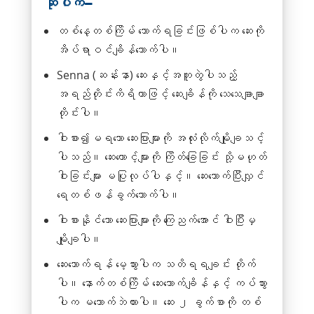
ဆိုပါက−
တစ်နေ့တစ်ကြိမ် သောက်ရခြင်းဖြစ်ပါက ဆေးကို
အိပ်ရာဝင်ချိန်သောက်ပါ။
Senna (ဆန်းနာ) ဆေးနှင့်အတူတွဲပါသည့်
အရည်တိုင်းကိရိယာဖြင့် ဆေးချိန်ကို သေသေချာချာ
တိုင်းပါ။
ဝါးစား၍မရသော ဆေးပြားများကို အလုံးလိုက်မျိုချသင့်
ပါသည်။ ဆေးတောင့်များကို ကြိတ်ခြေခြင်း သို့မဟုတ်
ဝါးခြင်းများ မပြုလုပ်ပါနှင့်။ ဆေးသောက်ပြီးလျှင်
ရေတစ်ဖန်ခွက်သောက်ပါ။
ဝါးစားနိုင်သော ဆေးပြားများကို ကြေညက်အောင် ဝါးပြီးမှ
မျိုချပါ။
ဆေးသောက်ရန် မေ့သွားပါက သတိရရချင်း တိုက်
ပါ။ နောက်တစ်ကြိမ် ဆေးသောက်ချိန်နှင့် ကပ်သွား
ပါက မသောက်ဘဲထားပါ။ ဆေး ၂ ခွက်စာကို တစ်