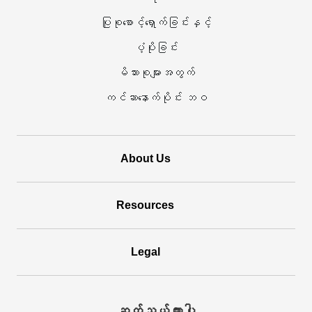
ပြုစုစောင့်ရှောက်ခြင်းနှင့်
လုပ်ဆောင်
ပံ့ပိုးခြင်း
ပါသည်
မိသားစုများအတွက်
ကင်ဆာနောက်ပိုင်း ဘဝ
About Us
Resources
Legal
ဆက်သွယ်ထားပါ