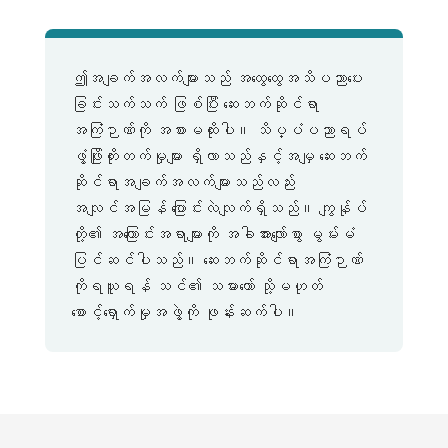
ဤအချက်အလက်များသည် အထွေထွေအသိပညာပေး
ခြင်းသက်သက် ဖြစ်ပြီး ဆေးဘက်ဆိုင်ရာ
အကြံဉာဏ်ကို အစားမထိုးပါ။ သိပ္ပံပညာရပ်
ဖွံ့ဖြိုးတိုးတက်မှုများ ရှိလာသည်နှင့်အမျှ ဆေးဘက်
ဆိုင်ရာအချက်အလက်များသည်လည်း
အလျင်အမြန် ပြောင်းလဲလျက်ရှိသည်။ ကျွန်ုပ်
တို့၏ အကြောင်းအရာများကို အခါအားလျော်စွာ မွမ်းမံ
ပြင်ဆင်ပါသည်။ ဆေးဘက်ဆိုင်ရာအကြံဉာဏ်
ကိုရယူရန် သင်၏ သမားတော် သို့မဟုတ်
စောင့်ရှောက်မှုအဖွဲ့ကို ဖုန်းဆက်ပါ။