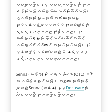
ဝမ်းချုပ်ခြင်းနှင့် ဝမ်းမာကျစ်ခြင်းကို ကုသ
ရန်သုံးသည့်
ဝမ်းနုတ်ဆေး
တစ်မျိုးဖြစ်သည်။
ခွဲစိတ်ကုထုံး သို့မဟုတ် အခြား ဆေးကုသမှု
လုပ်ငန်းစဉ်များမစတင်မီ အူလမ်းကြောင်းကို
ရှင်းရန်အတွက်လည်း သုံးနိုင်သည်။ အူ
များ၏လှုပ်ရှားမှုကို မြှင့်တင်ပေးခြင်းအားဖြင့်
ဝမ်းသွားခြင်းဖြစ်အောင် အလုပ်လုပ်သည်။ ပုံ
မှန်အားဖြင့် ၎င်းဆေးဝါးသည် ၆ နာရီမှ ၁၂
နာရီအတွင်းတွင် ဝမ်းသွားစေတတ်သည်။
Senna (ဆန်းနာ) ကို
ဆရာဝန်ဆေးစာ (OTC) မပါ
ဘဲ ဝယ်၍ရနိုင်သည်
။ အချို့သော ထုတ်ကုန်
များသည် Senna (ဆန်းနာ) နှင့်
Docusate
ကို
ပေါင်းစပ်ပြီး ထုတ်ထားခြင်းဖြစ်သည်။