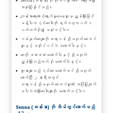
Senna (ဆန်းနာ) ကို လိုအပ်မှုအပေါ် အခြေခံ၍
အသုံးပြုနိုင်သည်။
ကျန်းမာရေးစောင့်ရှောက်မှုပေးနေသူမှ ညွှန်ကြားခြင်း
မရှိပါက ၎င်းဆေးဝါးကို ရက်သတ္တပတ် ၁
ပတ်ထက်ပို၍ မသုံးသင့်ပါ။
ဝမ်းနုတ်ဆေးများကို ဆရာဝန် သို့မဟုတ် ဆေးစပ်
သူနှင့် မတိုင်ပင်ဘဲ မသောက်ပါနှင့်။
ဆေးကို ခဏခဏမသောက်ပါနှင့် သို့မဟုတ်
ညွှန်ကြားသည်ထက် ပိုမသောက်ပါနှင့်။
လူနာများသည် ၎င်းဆေးမသောက်ခင် သို့မဟုတ်
သောက်ပြီး ၂ နာရီအတွင်း
ဆရာဝန် သို့မဟုတ် ဆေးစပ်သူ၏ အကြံပြုချက်
မပါဘဲအခြားဆေးဝါးများကို မသောက်သင့်ပါ။
Senna (ဆန်းနာ) ကို အိမ်တွင်သောက်မည်