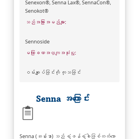
Senexon®, Senna Lax®, SennaCon®,
Senokot®
သည်အခြားအမည်များ:
Sennoside
မကြာခဏအတှကျအသုံးပွု:
ဝမ်းချုပ်ခြင်းကို ကုသခြင်း
Senna အကြောင်း
Senna (ဆန်းနာ) သည် ရံဖန်ရံခါဖြစ်တတ်သော