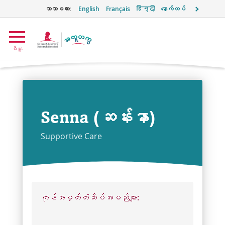
ဘာသာစကား:
English
Français
हिन्दी
နောက်ထပ်
အတူတကွ
မီနူ
အမှတ်
တံဆိပ်
Senna (ဆန်းနာ)
Supportive Care
ကုန်အမှတ်တံဆိပ်အမည်များ: