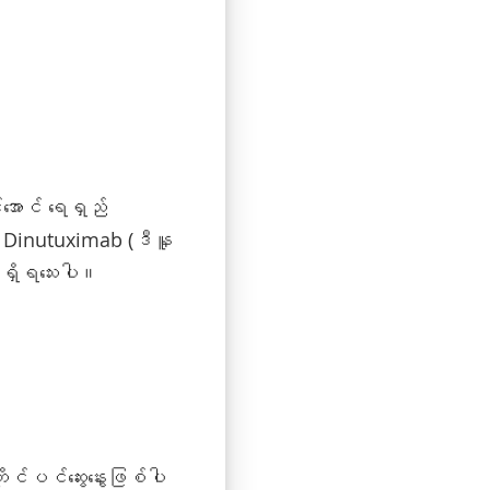
ုင်အောင် ရေရှည်
ပါက Dinutuximab (ဒီနူ
သိရှိရသေးပါ။
ုင်ပင်ဆွေးနွေးဖြစ်ပါ