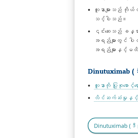
လူနာများသည် ကိုယ်
သင့်ပါသည်။
၎င်းဆေးသည် ခန္ဓာက
အရည်များတွင် ပါဝင
အရည်များနှင့်မထိတ
Dinutuximab (ဒီ
လူနာကို ပြုစုစောင့
လိင်ဆက်ဆံမှုနှင့် 
Dinutuximab (ဒီနူ