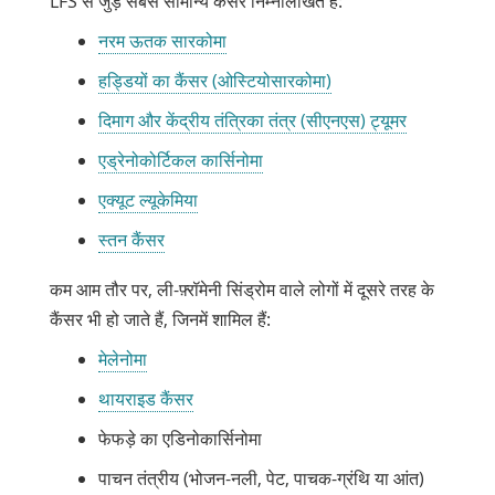
LFS से जुड़े सबसे सामान्य कैंसर निम्नलिखित हैं:
नरम ऊतक सारकोमा
हड्डियों का कैंसर (ओस्टियोसारकोमा)
दिमाग और केंद्रीय तंत्रिका तंत्र (सीएनएस) ट्यूमर
एड्रेनोकोर्टिकल कार्सिनोमा
एक्यूट ल्यूकेमिया
लिंक
स्तन कैंसर
नई
कम आम तौर पर, ली-फ़्रॉमेनी सिंड्रोम वाले लोगों में दूसरे तरह के
विंडो
कैंसर भी हो जाते हैं, जिनमें शामिल हैं:
में
खुलता
मेलेनोमा
है
थायराइड कैंसर
फेफड़े का एडिनोकार्सिनोमा
पाचन तंत्रीय (भोजन-नली, पेट, पाचक-ग्रंथि या आंत)