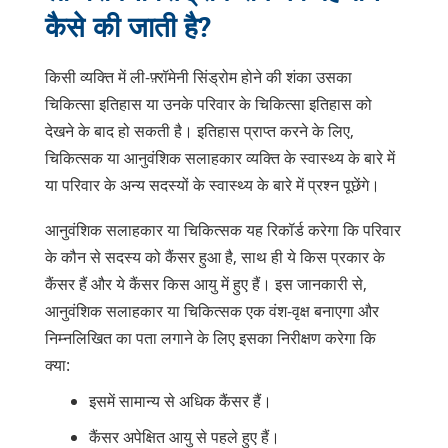
कैसे की जाती है?
होती है। ली-फ़्रॉमेनी सिंड्रोम वाले लोगों की कोशिकाओं
में TP53 की 1 कार्यशील प्रतिकृति होती है और एक
प्रतिकृति बदल जाती है, या उत्परिवर्तित हो जाती है।
किसी व्यक्ति में ली-फ़्रॉमेनी सिंड्रोम होने की शंका उसका
चिकित्सा इतिहास या उनके परिवार के चिकित्सा इतिहास को
जब कोशिका में TP53 की शेष बची कार्यशील प्रतिकृति
देखने के बाद हो सकती है। इतिहास प्राप्त करने के लिए,
क्षतिग्रस्त हो जाती है, तो उससे कैंसर हो सकता है।
चिकित्सक या आनुवंशिक सलाहकार व्यक्ति के स्वास्थ्य के बारे में
या परिवार के अन्य सदस्यों के स्वास्थ्य के बारे में प्रश्न पूछेंगे।
LFS से पीड़ित अधिकांश बच्चों को यह सिंड्रोम इस रोग
से पीड़ित अपने माता-पिता से वंशानुगत रूप से प्राप्त
आनुवंशिक सलाहकार या चिकित्सक यह रिकॉर्ड करेगा कि परिवार
होता है। लेकिन LFS से पीड़ित कुछ बच्चों में नया (डी
के कौन से सदस्य को कैंसर हुआ है, साथ ही ये किस प्रकार के
नोवो) TP53 उत्परिवर्तन हो सकता है जो उन्हें अपने
कैंसर हैं और ये कैंसर किस आयु में हुए हैं। इस जानकारी से,
माता-पिता से नहीं मिलता। ऐसे मामलों में, TP53
आनुवंशिक सलाहकार या चिकित्सक एक वंश-वृक्ष बनाएगा और
उत्परिवर्तन या तो बच्चे को बनाने वाले अंडे में या शुक्राणु
निम्नलिखित का पता लगाने के लिए इसका निरीक्षण करेगा कि
कोशिका में उत्पन्न होता है या गर्भावस्था के दौरान बच्चे
क्या:
की किसी कोशिका में उत्पन्न होता है। ये बच्चे अपने
इसमें सामान्य से अधिक कैंसर हैं।
परिवारों के वे पहले बच्चे होते हैं जिन्हें LFS हुआ होता है।
कैंसर अपेक्षित आयु से पहले हुए हैं।