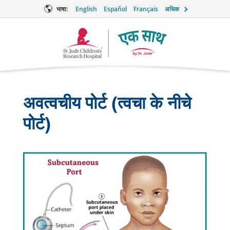
भाषा:
English
Español
Français
अधिक
टूगेदर
लोगो
अवत्वचीय पोर्ट (त्वचा के नीचे
पोर्ट)