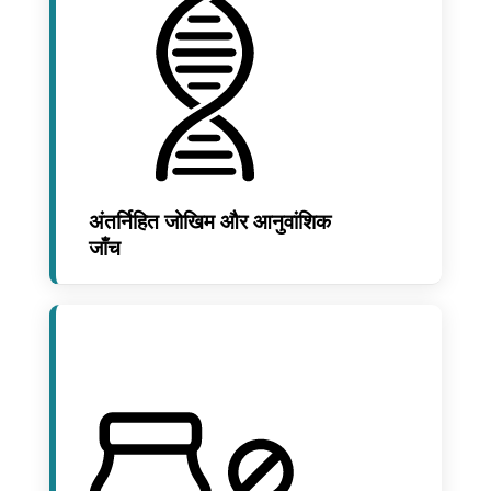
अंतर्निहित जोखिम और आनुवांशिक
जाँच