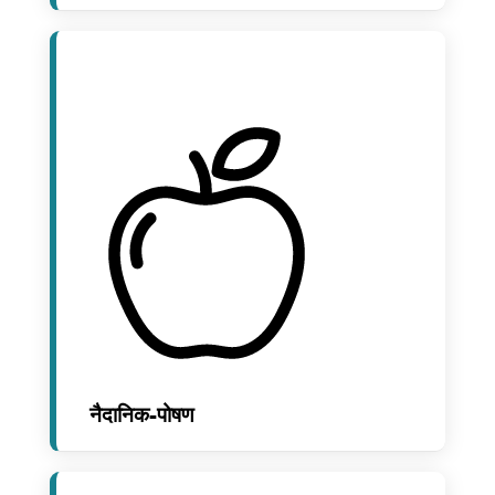
नैदानिक-पोषण