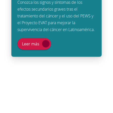
Conozca los signos y síntomas de los
efectos secundarios graves tras el
tratamiento del cáncer y el uso del PEWS y
el Proyecto EVAT para mejorar la
supervivencia del cáncer en Latinoamérica.
Leer más
Compartir
Correo
Enviar
Email
Impresión