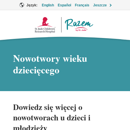
Język:
English
Español
Français
Jeszcze
Logo
Together
Nowotwory wieku
dziecięcego
Dowiedz się więcej o
nowotworach u dzieci i
młodzieży