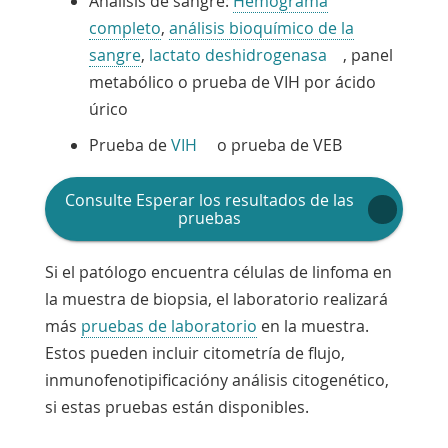
Análisis de sangre:
Hemograma
completo
,
análisis bioquímico de la
sangre
,
lactato deshidrogenasa
, panel
metabólico o prueba de VIH por ácido
úrico
Prueba de
VIH
o prueba de VEB
Consulte
Esperar los resultados de las
pruebas
Si el patólogo encuentra células de linfoma en
la muestra de biopsia, el laboratorio realizará
más
pruebas de laboratorio
en la muestra.
Estos pueden incluir
citometría de flujo
,
inmunofenotipificación
y
análisis citogenético
,
si estas pruebas están disponibles.