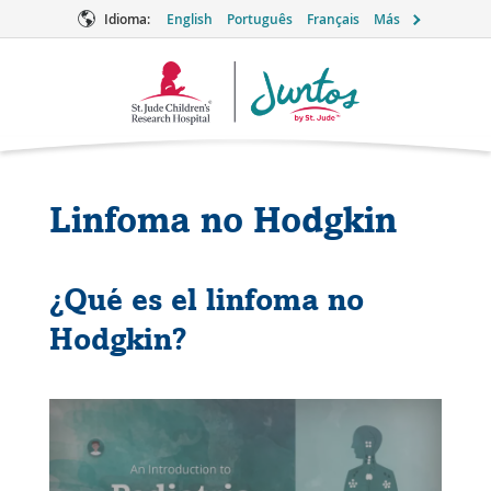
Idioma:
English
Português
Français
Más
Logotipo
de
Juntos
Linfoma no Hodgkin
¿Qué es el linfoma no
Hodgkin?
Mira
este