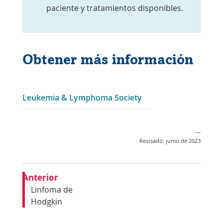
paciente y tratamientos disponibles.
Obtener más información
Enlace
Leukemia & Lymphoma Society
se
abre
—
en
Revisado: junio de 2023
una
nueva
Anterior
ventana
Linfoma de
Hodgkin