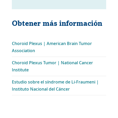
Obtener más información
Choroid Plexus | American Brain Tumor
Enlace
Association
se
Choroid Plexus Tumor | National Cancer
abre
Enlace
Institute
en
se
una
Estudio sobre el síndrome de Li-Fraumeni |
abre
nueva
Enlace
Instituto Nacional del Cáncer
en
ventana
se
una
abre
nueva
en
ventana
una