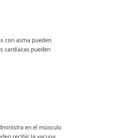
nas con asma pueden
es cardíacas pueden
administra en el músculo
den recibir la vacuna