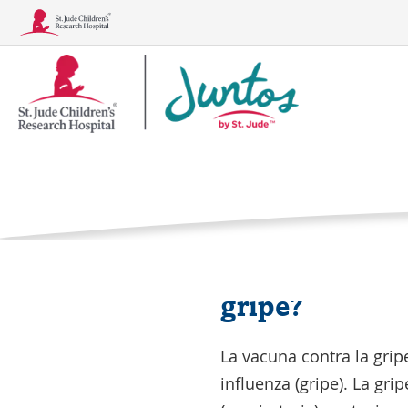
Logotipo
Vacunas c
de
Juntos
Inicio
Atención méd
¿Qué es la va
Afecciones
Tratamientos, pruebas y proced
gripe?
La vacuna contra la grip
influenza (gripe). La gr