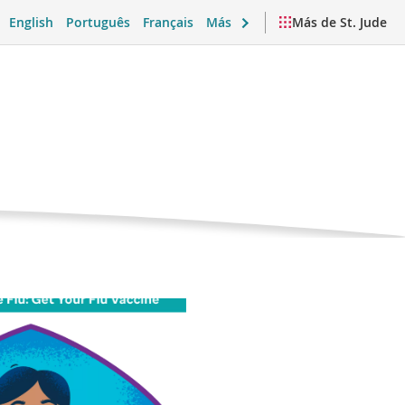
English
Português
Français
Más
Más de St. Jude
Página
la gripe
actual
 emocional y vida diaria
Videos y recursos