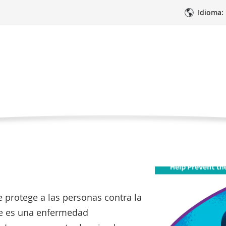
Idioma:
ontra la gripe
ica
Prevención y Control de Infecciones
Vacunas contra 
cuna contra la
imientos
Atención médica
Apoyo
e protege a las personas contra la
ipe es una enfermedad