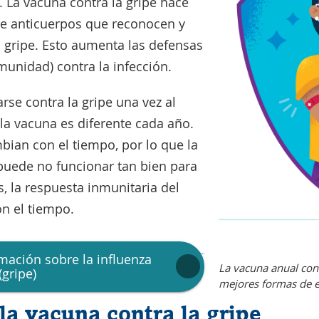
a. La vacuna contra la gripe hace
le anticuerpos que reconocen y
a gripe. Esto aumenta las defensas
munidad) contra la infección.
se contra la gripe una vez al
la vacuna es diferente cada año.
mbian con el tiempo, por lo que la
uede no funcionar tan bien para
, la respuesta inmunitaria del
n el tiempo.
ación sobre la influenza
La vacuna anual cont
(gripe)
mejores formas de ev
la vacuna contra la gripe