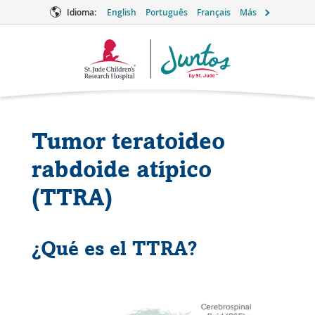
Idioma:
English
Português
Français
Más
Logotipo
de
Juntos
Tumor teratoideo
rabdoide atípico
(TTRA)
¿Qué es el TTRA?