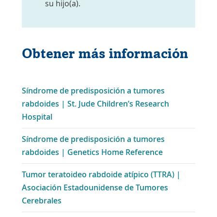
su hijo(a).
Obtener más información
Síndrome de predisposición a tumores
rabdoides | St. Jude Children’s Research
Enlace
Hospital
se
Síndrome de predisposición a tumores
abre
Enlace
rabdoides | Genetics Home Reference
en
se
una
Tumor teratoideo rabdoide atípico (TTRA) |
abre
nueva
Asociación Estadounidense de Tumores
en
ventana
Enlace
Cerebrales
una
se
nueva