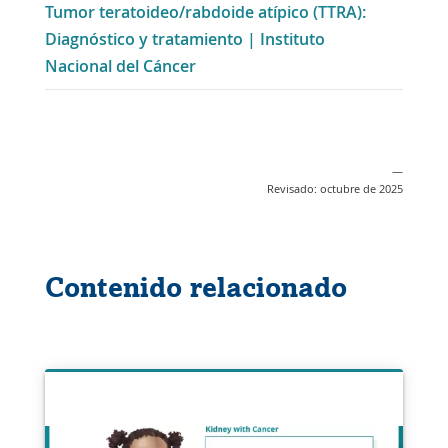
Tumor teratoideo/rabdoide atípico (TTRA):
abre
ventana
Diagnóstico y tratamiento | Instituto
en
Enlace
Nacional del Cáncer
una
se
nueva
abre
ventana
en
una
—
Revisado: octubre de 2025
nueva
ventana
Contenido relacionado