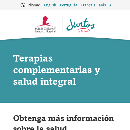
Idioma:
English
Português
Français
Más
Logotipo
de
Juntos
Terapias
complementarias y
salud integral
Obtenga más información
sobre la salud