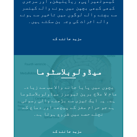
کیموتھیراپی، ریڈیئیشن، اور سرجری
کبھی کبھی بچپن میں ہونے والے کینسر
سے بچنے والے لوگوں میں تاخیر سے ہونے
والے اثرات کی وجہ بن سکتے ہیں۔
مزید جاننے کے
میڈولوبلاسٹوما
بچوں میں پایا جانے والا سب سے زیادہ
عام لا علاج برین ٹیومرز میڈولوبلاسٹوما
ہے۔ یہ ایک تیزی سے بڑھنے والی رسولی
ہے جو حرام مغز کے پیچھے اور دماغ کے
نچلے حصے میں شروع ہوتا ہے۔
مزید جاننے کے