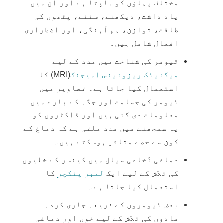
مختلف پہلؤں کو ماپتا ہے اور ان میں
یاد داشت، دیکھنے، سننے، پٹھوں کی
طاقت، توازن، ہم آہنگی، اور اضطراری
افعال شامل ہیں۔
ٹیومر کی شناخت میں مدد کے لیے
میگنیٹک ریزونینس امیجنگ
(MRI) کا
استعمال کیا جاتا ہے۔ تصاویر میں
ٹیومر کی جسامت اور جگہ کے بارے میں
معلومات دی گئی ہیں اور ڈاکٹروں کو
یہ سمجھنے میں مدد ملتی ہے کہ دماغ کے
کون سے حصے متاثر ہوسکتے ہیں۔
دماغی نُخاعی سیال میں کینسر کے خلیوں
کی تلاش کے لیے ایک
لمبر پنکچر
کا
استعمال کیا جاتا ہے۔
بعض ٹیومروں کے ذریعہ جاری کردہ
مادوں کی تلاش کے لیے خون اور دماغی