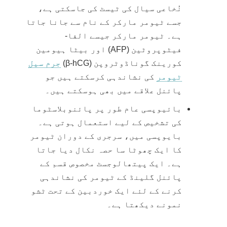
نُخاعی سیال کی ٹیسٹ کی جاسکتی ہے،
جسے ٹیومر مارکر کے نام سے جانا جاتا
ہے۔ ٹیومر مارکر جیسے الفا-
فیٹوپروٹین (AFP) اور بیٹا ہیومین
کورینک گوناڈوٹروپن (β-hCG)
جرم سیل
ٹیومر
کی نشاندہی کرسکتے ہیں جو
پائنل علاقے میں بھی ہوسکتے ہیں۔
بائیوپسی عام طور پر پائنوبلاسٹوما
کی تشخیص کے لیے استعمال ہوتی ہے۔
بایوپسی میں، سرجری کے دوران ٹیومر
کا ایک چھوٹا سا حصہ نکال دیا جاتا
ہے۔ ایک پیتھالوجسٹ مخصوص قسم کے
پائنل گلینڈ کے ٹیومر کی نشاندہی
کرنے کے لئے ایک خوردبین کے تحت ٹشو
نمونے دیکھتا ہے۔