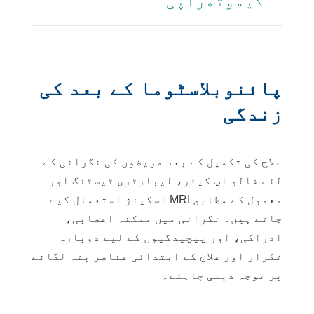
کیموتھراپی
پائنوبلاسٹوما کے بعد کی
زندگی
علاج کی تکمیل کے بعد مریضوں کی نگرانی کے
لئے فالو اپ کیئر، لیبارٹری ٹیسٹنگ اور
معمول کے مطابق MRI اسکینز استعمال کیے
جاتے ہیں۔ نگرانی میں ممکنہ اعصابی،
ادراکی، اور پیچیدگیوں کے لیے دوبارہ
تکرار اور علاج کے ابتدائی عناصر پتہ لگانے
پر توجہ دینی چاہئے۔