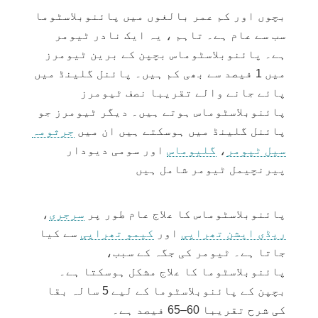
پیدا کرنا ہے۔ پائنل گلینڈ آنکھ کے
بچوں اور کم عمر بالغوں میں پائنوبلاسٹوما
ذریعہ سمجھی جانے والی روشنی کی بنیاد
پر اعصابی سگنلز وصول کرتی ہے۔
سب سے عام ہے۔ تاہم ، یہ ایک نادر ٹیومر
اندھیرے میلٹونن کی جاری کرنے کا سبب
ہے۔ پائنوبلاسٹوماس بچپن کے برین ٹیومرز
بنتے ہیں۔ میلٹونن جسم کی نیند/بیداری
میں 1 فیصد سے بھی کم ہیں۔ پائنل گلینڈ میں
سائیکلوں کو منظم کرنے میں مدد کرتا
ہے۔ میلٹونن
پٹیوٹری گلینڈ
سے کچھ
پائے جانے والے تقریبا نصف ٹیومرز
تولیدی ہارمونز
جاری کرنے کو بھی
پائنوبلاسٹوماس ہوتے ہیں۔ دیگر ٹیومرز جو
کنٹرول کرنے میں مدد کرتا ہے، جیسے
پائنل گلینڈ میں ہوسکتے ہیں ان میں
جرثومہ
لٹینائزنگ ہارمون
(LH) اور
پٹک محرک
ہارمون
(FSH)۔ یہ ہارمونز
فرٹیلیٹی
سیل ٹیومر
،
گلیوماس
اور
سومی
دیودار
اور تولیدی صحت کے لیے اہم ہیں۔
پیرنچیمل ٹیومر شامل ہیں
پائنوبلاسٹوماس کا علاج عام طور پر
سرجری
،
ریڈی ایشن تھراپی
اور
کیمو تھراپی
سے کیا
جاتا ہے۔ ٹیومر کی جگہ کے سبب،
پائنوبلاسٹوما کا علاج مشکل ہوسکتا ہے۔
بچپن کے پائنوبلاسٹوما کے لیے 5 سالہ بقا
کی شرح تقریبا 60–65 فیصد ہے۔