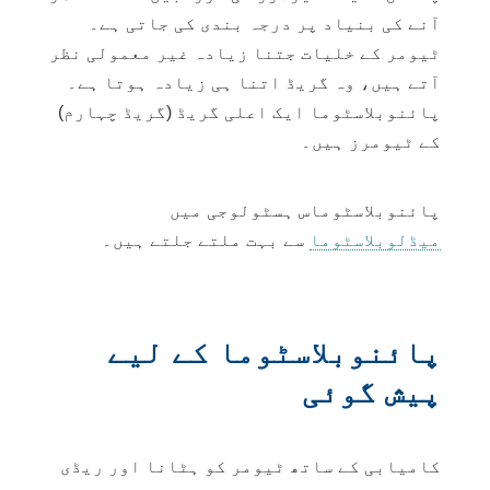
آنے کی بنیاد پر درجہ بندی کی جاتی ہے۔
ٹیومر کے خلیات جتنا زیادہ غیر معمولی نظر
آتے ہیں، وہ گریڈ اتنا ہی زیادہ ہوتا ہے۔
پائنوبلاسٹوما ایک اعلی گریڈ (گریڈ چہارم)
کے ٹیومرز ہیں۔
پائنوبلاسٹوماس
ہسٹولوجی
میں
میڈلوبلاسٹوما
سے بہت ملتے جلتے ہیں۔
پائنوبلاسٹوما کے لیے
پیش گوئی
کامیابی کے ساتھ ٹیومر کو ہٹانا اور ریڈی