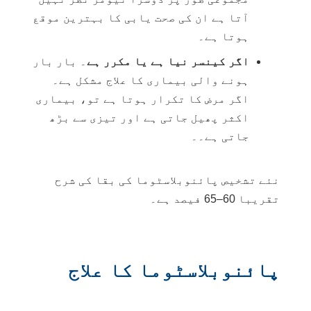
آتا ہے ان کی صحت یابی کا بہترین موقع
ہوتا ہے۔
اگر کینسر نیا ہے یا مکرر ہے
۔ بار بار
ہونے والی بیماری کا علاج مشکل ہے۔
اگر مرض کا تکرار ہوتا ہے تو، بیماری
اکثر پھیل جاتی ہے اور تیزی سے بڑھ
جاتی ہے۔۔
نئے تشخیص پائنوبلاسٹوما کی بقا کی شرح
تقریبا 60–65 فیصد ہے۔
پائنوبلاسٹوما کا علاج