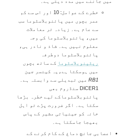
میں جاننے میں مدد دیتی ہے۔
خطرے کے عوامل: 10 اور اس سے کم
عمر بچوں میں پائنوبلاسٹوما سب
سے عام ہے۔ زیادہ تر معاملات
میں، پائنوبلاسٹوما کی وجہ
معلوم نہیں ہے۔ شاذ و نادر ہی،
پائنوبلاسٹوما دوطرفہ
ریٹینوبلاسٹوما
کے ساتھ بچوں
میں ہوسکتا ہے،یہ کینسر جین
RB1
میں تبدیلی سے وابستہ ہے۔
DICER1 سنڈروم بھی
پائنوبلاسٹوماکے لیے خطرہ بڑھا
سکتا ہے۔ اگر ضرورت پڑے تو اہل
خانہ کو جینیاتی مشیر کے پاس
بھیجا جاسکتا ہے۔
اعصابی جانچ دماغ کے کام کرنے کے