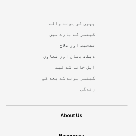
کے
ذریعے
بچوں کو ہونے والے
تقویت
کینسر کے بارے میں
دی
تشخیص اور علاج
جاتی
دیکھ بھال اور تعاون
ہے
اہل خانہ کے لیے
کینسر ہونے کے بعد کی
زندگی
About Us
Resources