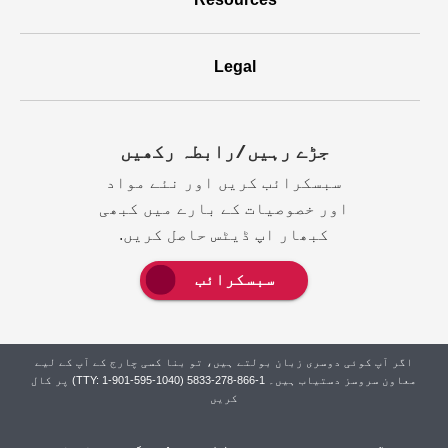
Legal
جڑے رہیں/رابطہ رکھيں
سبسکرائب کریں اور نئے مواد
اور خصوصیات کے بارے میں کبھی
کبھار اپ ڈیٹس حاصل کریں.
سبسکرائب
اگر آپ کوئی دوسری زبان بولتے ہیں، تو بنا کسی چارج کے آپ کے لیے
معاون سروسز دستیاب ہیں۔ 1-866-278-5833 (TTY: 1-901-595-1040) پر کال
کریں