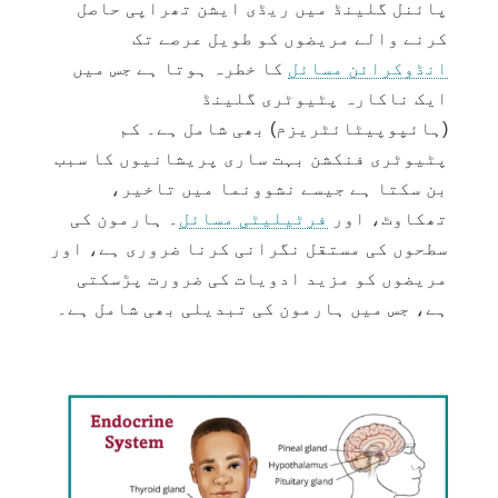
پائنل گلینڈ میں ریڈی ایشن تھراپی حاصل
کرنے والے مریضوں کو طویل عرصے تک
انڈوکرائن مسائل
کا خطرہ ہوتا ہے جس میں
ایک ناکارہ
پٹیوٹری گلینڈ
(ہائپوپیٹائٹریزم) بھی شامل ہے۔ کم
پٹیوٹری فنکشن بہت ساری پریشانیوں کا سبب
بن سکتا ہے جیسے نشوونما میں تاخیر،
تھکاوٹ، اور
فرٹیلیٹی مسائل
۔ ہارمون کی
سطحوں کی مستقل نگرانی کرنا ضروری ہے، اور
مریضوں کو مزید ادویات کی ضرورت پڑسکتی
ہے، جس میں ہارمون کی تبدیلی بھی شامل ہے۔