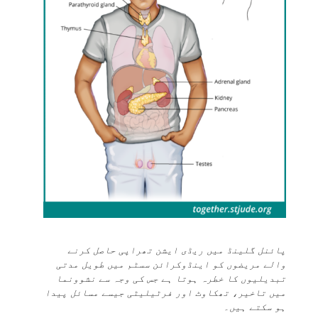
پائنل گلینڈ میں ریڈی ایشن تھراپی حاصل کرنے
والے مریضوں کو اینڈوکرائن سسٹم میں طویل مدتی
تبدیلیوں کا خطرہ ہوتا ہے جس کی وجہ سے نشوونما
میں تاخیر، تھکاوٹ اور فرٹیلیٹی جیسے مسائل پیدا
ہو سکتے ہیں۔