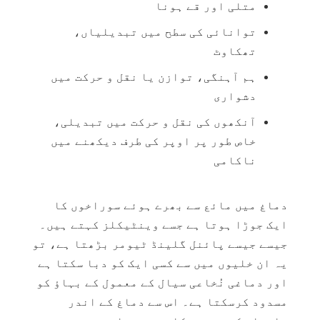
متلی اور قے ہونا
توانائی کی سطح میں تبدیلیاں،
تھکاوٹ
ہم آہنگی، توازن یا نقل و حرکت میں
دشواری
آنکھوں کی نقل و حرکت میں تبدیلی،
خاص طور پر اوپر کی طرف دیکھنے میں
ناکامی
دماغ میں مائع سے بھرے ہوئے سوراخوں کا
ایک جوڑا ہوتا ہے جسے وینٹیکلز کہتے ہیں۔
جیسے جیسے پائنل گلینڈ ٹیومر بڑھتا ہے، تو
یہ ان خلیوں میں سے کسی ایک کو دبا سکتا ہے
اور دماغی نُخاعی سیال کے معمول کے بہاؤ کو
مسدود کرسکتا ہے۔ اس سے دماغ کے اندر