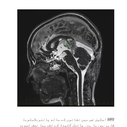
MRI اسکین جس میں نشانوں کے ساتھ پائنوبلاسٹوما
ظاہر ہورہا ہے۔ پائنل گلینڈ کے تقریبا نصف ٹیومر