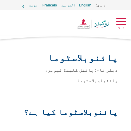
زبان:
English
العربية
Français
مزید
ٹوگیدر
کھلا
لوگو
پائنوبلاسٹوما
دیگر نام: پائنل گلینڈ ٹیومر،
پائنیلوبلاسٹوما
پائنوبلاسٹوما کیا ہے؟