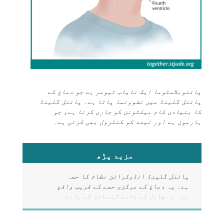
پائنوبلاسٹوما ایک نایاب ٹیومر ہے جو دماغ کے
پائنل گلینڈ میں نشوونما پاتا ہے۔ پائنل گلینڈ
کا بنیادی کام میلٹونن کو جاری کرنا ہے، جو
ہارمون ہے اور نیند کو کنٹرول بھی کرتی ہے۔
مزید پڑھ
پائنل گلینڈ
انڈوکرائن نظام
کا حصہ
ہے۔ یہ دماغ کے مرکزی حصے کے قریب واقع
ہے۔ یہ چاول کے دانے کے سائز کے بارے
میں ایک چھوٹی سی
گلینڈ
ہے۔ پائنل
گلینڈ کا بنیادی کام ہارمون
میلٹونن