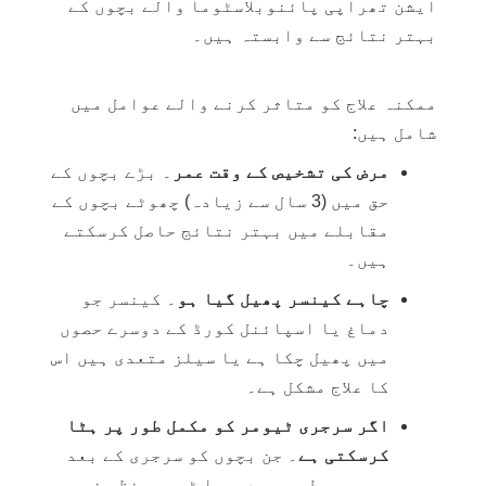
ایشن تھراپی پائنوبلاسٹوما والے بچوں کے
بہتر نتائج سے وابستہ ہیں۔
ممکنہ علاج کو متاثر کرنے والے عوامل میں
شامل ہیں:
مرض کی تشخیص کے وقت عمر
۔ بڑے بچوں کے
حق میں (3 سال سے زیادہ) چھوٹے بچوں کے
مقابلے میں بہتر نتائج حاصل کرسکتے
ہیں۔
چاہے کینسر پھیل گیا ہو
۔ کینسر جو
دماغ یا اسپائنل کورڈ کے دوسرے حصوں
میں پھیل چکا ہے یا سیلز متعدی ہیں اس
کا علاج مشکل ہے۔
اگر سرجری ٹیومر کو مکمل طور پر ہٹا
کرسکتی ہے
۔ جن بچوں کو سرجری کے بعد
مجموعی طور پر دوسرا ٹیومر نظر نہیں