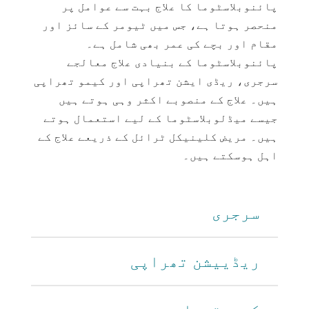
پائنوبلاسٹوما کا علاج بہت سے عوامل پر
منحصر ہوتا ہے، جس میں ٹیومر کے سائز اور
مقام اور بچے کی عمر بھی شامل ہے۔
پائنوبلاسٹوما کے بنیادی علاج معالجے
سرجری، ریڈی ایشن تھراپی اور کیمو تھراپی
ہیں۔ علاج کے منصوبے اکثر وہی ہوتے ہیں
جیسے میڈلوبلاسٹوما کے لیے استعمال ہوتے
ہیں۔ مریض کلینیکل ٹرائل کے ذریعے علاج کے
اہل ہوسکتے ہیں۔
سرجری
ریڈییشن تھراپی