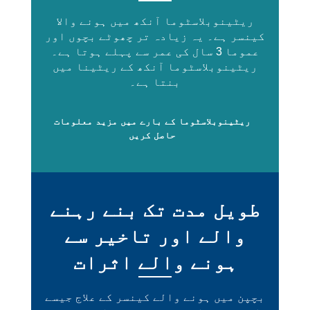
ریٹینوبلاسٹوما آنکھ میں ہونے والا
کینسر ہے۔ یہ زیادہ تر چھوٹے بچوں اور
عموما 3 سال کی عمر سے پہلے ہوتا ہے۔
ریٹینوبلاسٹوما آنکھ کے ریٹینا میں
بنتا ہے۔
ریٹینوبلاسٹوما کے بارے میں مزید معلومات
حاصل کریں
طویل مدت تک بنے رہنے
والے اور تاخیر سے
ہونے والے اثرات
بچپن میں ہونے والے کینسر کے علاج جیسے