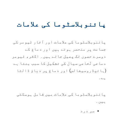
پائنوبلاسٹوما کی علامات
پائنوبلاسٹوما کی علامات اور آثار ٹیومر کی
جسامت پر منحصر ہوتے ہیں اور دماغ کے
دوسرے حصوں تک پھیل جاتے ہیں۔ اکثر، ٹیومر
دماغی نُخاعی سیال
کی تشکیل کا سبب بنتا ہے
(
ہائیڈروسیفالس
) اور دماغ پر دباؤ ڈالتا
ہے۔
پائنوبلاسٹوما کی علامات میں شامل ہوسکتی
ہیں۔
سر درد