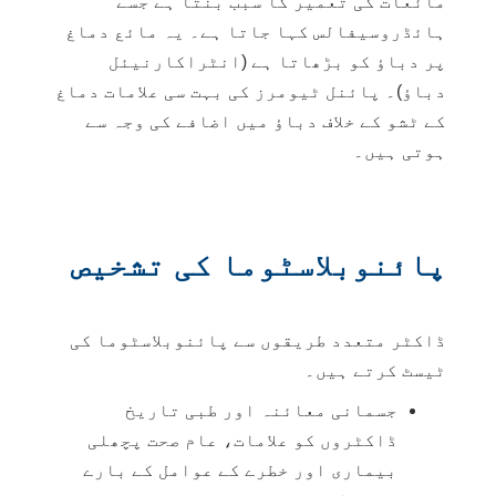
مائعات کی تعمیر کا سبب بنتا ہے جسے
ہائڈروسیفالس کہا جاتا ہے۔ یہ مائع دماغ
پر دباؤ کو بڑھاتا ہے (انٹراکارنیئل
دباؤ)۔ پائنل ٹیومرز کی بہت سی علامات دماغ
کے ٹشو کے خلاف دباؤ میں اضافے کی وجہ سے
ہوتی ہیں۔
پائنوبلاسٹوما کی تشخیص
ڈاکٹر متعدد طریقوں سے پائنوبلاسٹوما کی
ٹیسٹ کرتے ہیں۔
جسمانی معائنہ اور طبی تاریخ
ڈاکٹروں کو علامات، عام صحت پچھلی
بیماری اور خطرے کے عوامل کے بارے