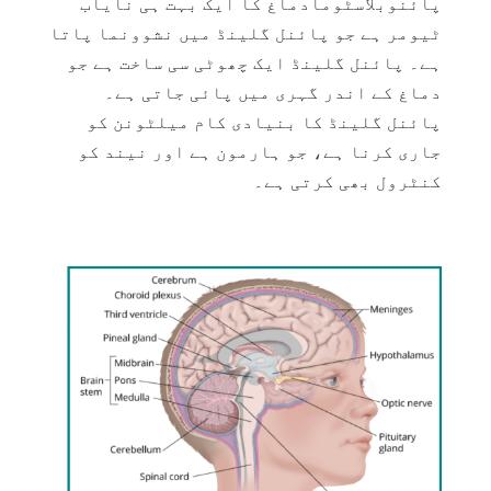
پائنوبلاسٹومادماغ کا ایک بہت ہی نایاب
ٹیومر ہے جو پائنل گلینڈ میں نشوونما پاتا
ہے۔ پائنل گلینڈ ایک چھوٹی سی ساخت ہے جو
دماغ کے اندر گہری میں پائی جاتی ہے۔
پائنل گلینڈ کا بنیادی کام
میلٹونن
کو
جاری کرنا ہے، جو ہارمون ہے اور نیند کو
کنٹرول بھی کرتی ہے۔