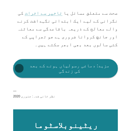
صحت سے متعلق مسائل یا
تاخیر سے اثرات
کی
نگرانی کے لیے ایک ابتدائی نگہداشت کرنے
والے معالج کے ذریعہ باقاعدگی سے معاٹنہ
اور جانچ کروانا ضروری ہے جو تھراپی کے
کئی سالوں بعد بھی ابھر سکتے ہیں۔
مزید: دماغی رسولیاں ہونے کے بعد
کی زندگی
—
نظر ثانی شدہ: جنوری 2020
ریٹینوبلاسٹوما