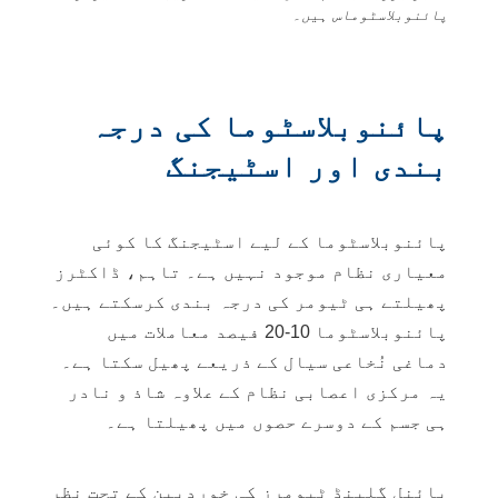
پائنوبلاسٹوماس ہیں۔
پائنوبلاسٹوما کی درجہ
بندی اور اسٹیجنگ
پائنوبلاسٹوما کے لیے اسٹیجنگ کا کوئی
معیاری نظام موجود نہیں ہے۔ تاہم، ڈاکٹرز
پھیلتے ہی ٹیومر کی درجہ بندی کرسکتے ہیں۔
پائنوبلاسٹوما 10-20 فیصد معاملات میں
دماغی نُخاعی سیال کے ذریعے پھیل سکتا ہے۔
یہ
مرکزی اعصابی نظام
کے علاوہ شاذ و نادر
ہی جسم کے دوسرے حصوں میں پھیلتا ہے۔
پائنل گلینڈ ٹیومرز کی خوردبین کے تحت نظر