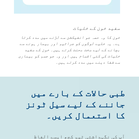
سفید خون کے خلیات
خون کا وہ حصہ جو انفیکشن سے لڑنے میں مدد کرتا
ہے۔ یہ خلیے لوگوں کو جراثیم اور بیمار ہونے سے
بچانے کے لیے سخت محنت کرتے ہیں۔ خون کے سفید
خلیات کی کئی اقسام ہیں اور وہ جو جسم کو بیماری
سے شفا دینے میں مدد کرتے ہیں۔
طبی حالات کے بارے میں
جاننے کے لیے سیل ٹونز
کا استعمال کریں۔
آپ کی نگہداشتی ٹیم کچھ ایسے الفاظ