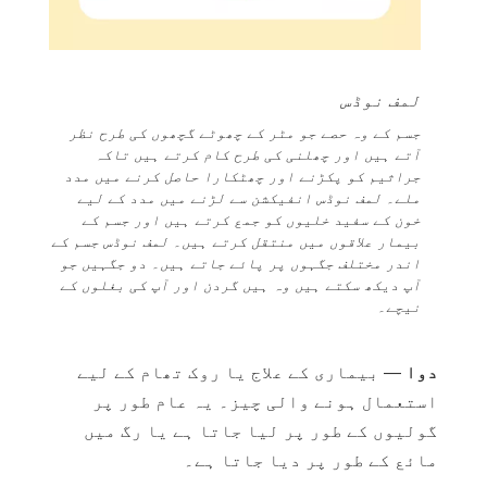
لمف نوڈس
جسم کے وہ حصے جو مٹر کے چھوٹے گچھوں کی طرح نظر
آتے ہیں اور چھلنی کی طرح کام کرتے ہیں تاکہ
جراثیم کو پکڑنے اور چھٹکارا حاصل کرنے میں مدد
ملے۔ لمف نوڈس انفیکشن سے لڑنے میں مدد کے لیے
خون کے سفید خلیوں کو جمع کرتے ہیں اور جسم کے
بیمار علاقوں میں منتقل کرتے ہیں۔ لمف نوڈس جسم کے
اندر مختلف جگہوں پر پائے جاتے ہیں۔ دو جگہیں جو
آپ دیکھ سکتے ہیں وہ ہیں گردن اور آپ کی بغلوں کے
نیچے۔
دوا
— بیماری کے علاج یا روک تھام کے لیے
استعمال ہونے والی چیز۔ یہ عام طور پر
گولیوں کے طور پر لیا جاتا ہے یا رگ میں
مائع کے طور پر دیا جاتا ہے۔