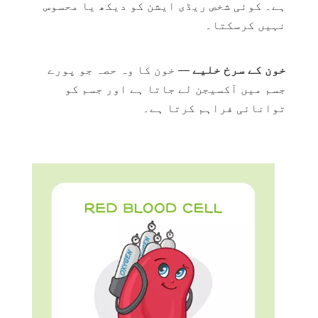
ہے۔ کوئی شخص ریڈی ایشن کو دیکھ یا محسوس
نہیں کرسکتا۔
خون کے سرخ خلیے
— خون کا وہ حصہ جو پورے
جسم میں آکسیجن لے جاتا ہے اور جسم کو
توانائی فراہم کرتا ہے۔