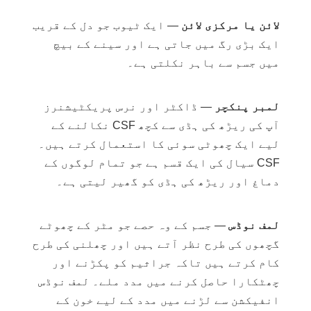
لائن یا مرکزی لائن
— ایک ٹیوب جو دل کے قریب
ایک بڑی رگ میں جاتی ہے اور سینے کے بیچ
میں جسم سے باہر نکلتی ہے۔
لمبر پنکچر
— ڈاکٹر اور نرس پریکٹیشنرز
آپ کی ریڑھ کی ہڈی سے کچھ CSF نکالنے کے
لیے ایک چھوٹی سوئی کا استعمال کرتے ہیں۔
CSF سیال کی ایک قسم ہے جو تمام لوگوں کے
دماغ اور ریڑھ کی ہڈی کو گھیر لیتی ہے۔
لمف نوڈس
— جسم کے وہ حصے جو مٹر کے چھوٹے
گچھوں کی طرح نظر آتے ہیں اور چھلنی کی طرح
کام کرتے ہیں تاکہ جراثیم کو پکڑنے اور
چھٹکارا حاصل کرنے میں مدد ملے۔ لمف نوڈس
انفیکشن سے لڑنے میں مدد کے لیے خون کے