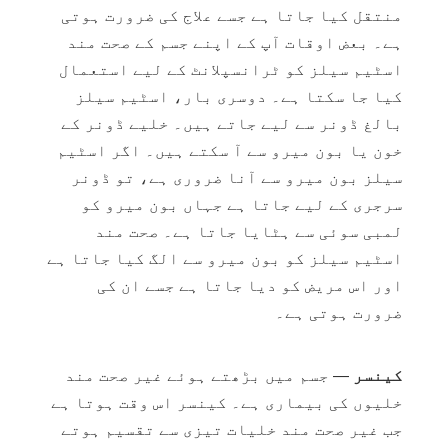
منتقل کیا جاتا ہے جسے علاج کی ضرورت ہوتی
ہے۔ بعض اوقات آپ کے اپنے جسم کے صحت مند
اسٹیم سیلز کو ٹرانسپلانٹ کے لیے استعمال
کیا جا سکتا ہے۔ دوسری بار، اسٹیم سیلز
بالغ ڈونر سے لیے جاتے ہیں۔ خلیے ڈونر کے
خون یا بون میرو سے آ سکتے ہیں۔ اگر اسٹیم
سیلز بون میرو سے آنا ضروری ہے، تو ڈونر
سرجری کے لیے جاتا ہے جہاں بون میرو کو
لمبی سوئی سے ہٹایا جاتا ہے۔ صحت مند
اسٹیم سیلز کو بون میرو سے الگ کیا جاتا ہے
اور اس مریض کو دیا جاتا ہے جسے ان کی
ضرورت ہوتی ہے۔
کینسر
— جسم میں بڑھتے ہوئے غیر صحت مند
خلیوں کی بیماری ہے۔ کینسر اس وقت ہوتا ہے
جب غیر صحت مند خلیات تیزی سے تقسیم ہوتے