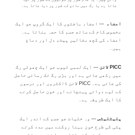
جاتا ہے یا رگ میں مائع کے طور پر دیا جاتا ہے۔
اعضاء
— اعضاء بافتوں کا ایک گروپ جو ایک
مخصوص کام کے ساتھ جسم کا حصہ بناتا ہے۔
اعضاء کی کچھ مثالیں پیٹ، دل اور دماغ
ہیں۔
PICC لائن
— ایک لمبی ٹیوب جو ایک چھوٹی رگ
میں رکھی جاتی ہے اور بڑی رگ تک رسائی حاصل
کی جاتی ہے۔ PICC لائن ڈاکٹروں اور نرسوں
کے لیے دوائی پہنچانے اور خون حاصل کرنے
کا ایک طریقہ ہے۔
پلیٹلیٹس
— وہ خلیات جو جسم کے اندر ایک
پٹی کی طرح خون بہنا روکنے میں مدد کرتے
ہیں۔ جب کوئی کٹ جاتا ہے یا زخمی ہوتا ہے