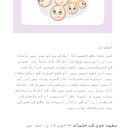
ٹیومر
غیر صحت بخش خلیوں کا ایک گروپ جو جسم میں بڑھتا
ہے اور آپس میں چپک کر ایک گانٹھ بنتا ہے۔ ٹیومر
کی کئی قسمیں ہیں۔ کچھ ٹیومر کینسر کی ایک قسم
ہیں اور کچھ نہیں ہیں۔ آپ کچھ ٹیومر کو دیکھ سکتے
ہیں۔ دوسرے جو جسم کے اندر گہرے ہوتے ہیں اور آپ
انہیں نہیں دیکھ سکتے۔ ہر قسم کے ٹیومر کا مختلف
نام ہوتا ہے۔ ٹیومر جسم میں جگہ کے لحاظ سے مختلف
ہوتے ہیں، وہ کیسا نظر آتے ہیں، ان کے بڑھنے کے
طریقے، اور آپ کو درکار ادویات یا علاج کی قسم کی
وجہ سے مختلف ہوتے ہیں۔
سفید خون کے خلیات
— خون کا وہ حصہ جو