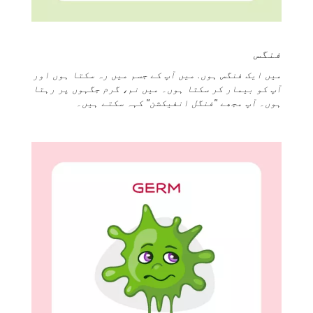
فنگس
میں ایک فنگس ہوں. میں آپ کے جسم میں رہ سکتا ہوں اور
آپ کو بیمار کر سکتا ہوں۔ میں نم، گرم جگہوں پر رہتا
ہوں۔ آپ مجھے "فنگل انفیکشن" کہہ سکتے ہیں۔