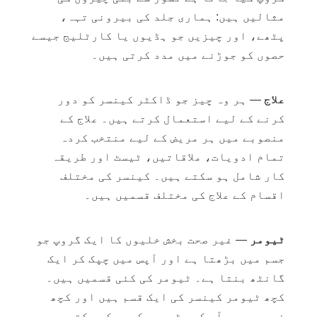
مثالیں ہیں
:
ہماری جلد کی بیرونی تہہ،
پٹھے، اور چیزیں جو ہڈیوں یا کارٹلیج جیسے
حصوں کو جوڑنے میں مدد کرتی ہیں۔
علاج
— ہر وہ چیز جو ڈاکٹر کینسر کو دور
کرنے کے لیے استعمال کرتے ہیں۔ علاج کے
منصوبے میں ہر مریض کے لیے منتخب کردہ
تمام ادویات، ملاقاتیں، ٹیسٹ اور طریقہ
کار شامل ہو سکتے ہیں۔ کینسر کی مختلف
اقسام کے علاج کی مختلف قسمیں ہیں۔
ٹیومر
— غیر صحت بخش خلیوں کا ایک گروپ جو
جسم میں بڑھتا ہے اور آپس میں چپک کر ایک
گانٹھ بنتا ہے۔ ٹیومر کی کئی قسمیں ہیں۔
کچھ ٹیومر کینسر کی ایک قسم ہیں اور کچھ
نہیں ہیں۔ آپ کچھ ٹیومر کو دیکھ سکتے ہیں۔