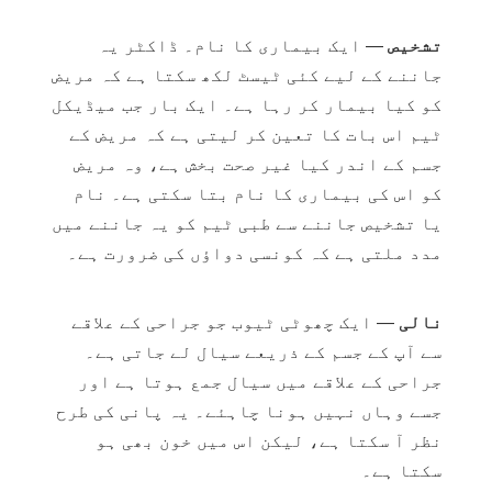
تشخیص
— ایک بیماری کا نام۔ ڈاکٹر یہ
جاننے کے لیے کئی ٹیسٹ لکھ سکتا ہے کہ مریض
کو کیا بیمار کر رہا ہے۔ ایک بار جب میڈیکل
ٹیم اس بات کا تعین کر لیتی ہے کہ مریض کے
جسم کے اندر کیا غیر صحت بخش ہے، وہ مریض
کو اس کی بیماری کا نام بتا سکتی ہے۔ نام
یا تشخیص جاننے سے طبی ٹیم کو یہ جاننے میں
مدد ملتی ہے کہ کونسی دواؤں کی ضرورت ہے۔
نالی
— ایک چھوٹی ٹیوب جو جراحی کے علاقے
سے آپ کے جسم کے ذریعے سیال لے جاتی ہے۔
جراحی کے علاقے میں سیال جمع ہوتا ہے اور
جسے وہاں نہیں ہونا چاہئے۔ یہ پانی کی طرح
نظر آ سکتا ہے، لیکن اس میں خون بھی ہو
سکتا ہے۔