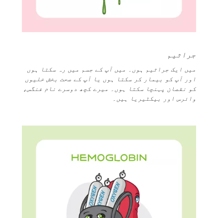
جراثیم
میں ایک جراثیم ہوں۔ میں آپ کے جسم میں رہ سکتا ہوں
اور آپ کو بیمار کر سکتا ہوں یا آپ کے صحت بخش خلیوں
کو نقصان پہنچا سکتا ہوں۔ میرے کچھ دوسرے نام فنگس،
وائرس اور بیکٹیریا ہیں۔