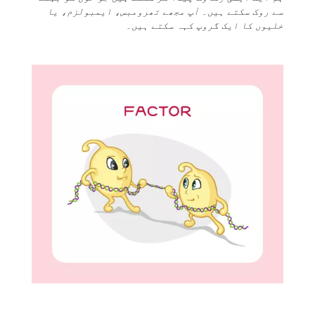
سے روک سکتے ہیں۔ آپ مجھے تھرومبس، ایمبولزم، یا
خلیوں کا ایک گروپ کہہ سکتے ہیں۔