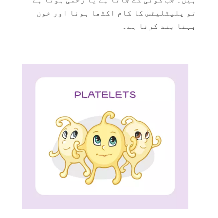
تو پلیٹلیٹس کا کام اکٹھا ہونا اور خون
بہنا بند کرنا ہے۔