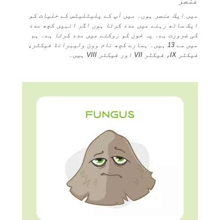
عنصر
میں ایک عنصر ہوں۔ میں آپ کے پلیٹلیٹس کے خلیات کو
ایک ساتھ رہنے میں مدد کرتا ہوں اگر انہیں کچھ مدد
کی ضرورت ہے۔ یہ خون کو روکنے میں مدد کرتا ہے۔ ہم
میں سے 13 ہیں۔ ہمارے کچھ نام وون ولیبرانڈ فیکٹر،
فیکٹر IX، فیکٹر VII اور فیکٹر VIII ہیں۔