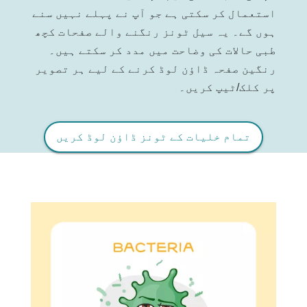
استعمال کر سکتی ہے جو آپ نے پہلے نہیں سنے
ہوں گے۔ یہ سیل ٹونز رنگنے والے صفحات کچھ
طبی حالات کی وضاحت میں مدد کر سکتے ہیں۔
رنگین صفحہ ڈاؤن لوڈ کرنے کے لیے ہر تصویر
پر کلک/ٹیپ کریں۔
تمام خلیات کے ٹونز ڈاؤن لوڈ کریں