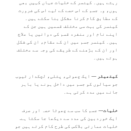
رہتے ہیں۔ کینسر کے خلیات جہاں کہیں بھی
ہوں، وہ جسم کے اس حصے کے لیے اس کی ضرورت
کے مطابق کام کرنا مشکل بنا سکتے ہیں۔
کینسر کی بہت سی مختلف قسمیں ہیں جن کے
اپنے نام اور منفرد قسم کی دوائیں یا علاج
ہیں۔ کینسر جسم میں ان کے مقام، ان کی شکل
اور ان کے بڑھنے کے طریقے کی وجہ سے مختلف
ہوتے ہیں۔
کیتھیٹر
— ایک چھوٹی، پتلی، لچکدار ٹیوب
جو سیالوں کو جسم میں داخل ہونے یا باہر
جانے میں مدد کرتی ہے۔
خلیات
—
جسم کا سب سے چھوٹا حصہ اور صرف
ایک خوردبین کی مدد سے دیکھا جا سکتا ہے.
خلیات عمارتی بلاکس کی طرح کام کرتے ہیں جو