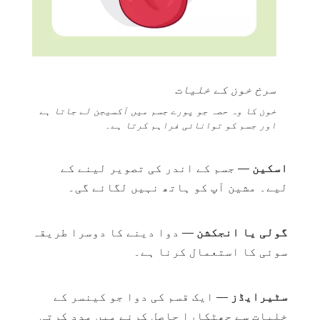
سرخ خون کے خلیات
خون کا وہ حصہ جو پورے جسم میں آکسیجن لے جاتا ہے
اور جسم کو توانائی فراہم کرتا ہے۔
اسکین
— جسم کے اندر کی تصویر لینے کے
لیے۔ مشین آپ کو ہاتھ نہیں لگائے گی۔
گولی یا انجکشن
— دوا دینے کا دوسرا طریقہ
سوئی کا استعمال کرنا ہے۔
سٹیرایڈز
— ایک قسم کی دوا جو کینسر کے
خلیات سے چھٹکارا حاصل کرنے میں مدد کرتی