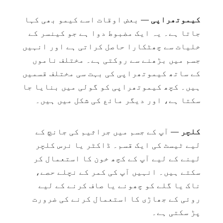
کیموتھراپی
— بعض اوقات اسے کیمو بھی کہا
جاتا ہے۔ یہ ایک مضبوط دوا ہے جو کینسر کے
خلیات سے چھٹکارا حاصل کراتی ہے اور انہیں
جسم میں بڑھنے سے روکتی ہے۔ مختلف ناموں
کے ساتھ کیموتھراپی کی بہت سی مختلف قسمیں
ہیں۔ کچھ کیموتھراپی کو گولی میں بنایا جا
سکتا ہے، اور دیگر مائع کی شکل میں ہیں۔
کلچر
— آپ کے جسم میں جراثیم کی جانچ کے
لیے ٹیسٹ کی ایک قسم۔ ڈاکٹر یا نرس کلچر
لینے کے لیے آپ کے کچھ خون کا استعمال کر
سکتے ہیں۔ انہیں آپ کی کمر کے نچلے حصے،
ناک یا گلے کو چھونے یا صاف کرنے کے لیے
روئی کے جھاڑی کا استعمال کرنے کی ضرورت
پڑ سکتی ہے۔