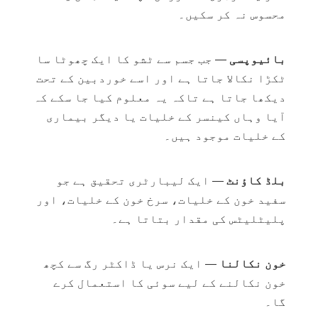
محسوس نہ کر سکیں۔
بائیوپسی
— جب جسم سے ٹشو کا ایک چھوٹا سا
ٹکڑا نکالا جاتا ہے اور اسے خوردبین کے تحت
دیکھا جاتا ہے تاکہ یہ معلوم کیا جا سکے کہ
آیا وہاں کینسر کے خلیات یا دیگر بیماری
کے خلیات موجود ہیں۔
بلڈ کاؤنٹ
— ایک لیبارٹری تحقیق ہے جو
سفید خون کے خلیات، سرخ خون کے خلیات، اور
پلیٹلیٹس کی مقدار بتاتا ہے۔
خون نکالنا
— ایک نرس یا ڈاکٹر رگ سے کچھ
خون نکالنے کے لیے سوئی کا استعمال کرے
گا۔