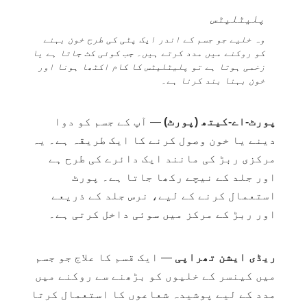
پلیٹلیٹس
وہ خلیے جو جسم کے اندر ایک پٹی کی طرح خون بہنے
کو روکنے میں مدد کرتے ہیں۔ جب کوئی کٹ جاتا ہے یا
زخمی ہوتا ہے تو پلیٹلیٹس کا کام اکٹھا ہونا اور
خون بہنا بند کرنا ہے۔
پورٹ-اے-کیتھ (پورٹ)
— آپ کے جسم کو دوا
دینے یا خون وصول کرنے کا ایک طریقہ ہے۔ یہ
مرکزی ربڑ کی مانند ایک دائرے کی طرح ہے
اور جلد کے نیچے رکھا جاتا ہے۔ پورٹ
استعمال کرنے کے لیے، نرس جلد کے ذریعے
اور ربڑ کے مرکز میں سوئی داخل کرتی ہے۔
ریڈی ایشن تھراپی
— ایک قسم کا علاج جو جسم
میں کینسر کے خلیوں کو بڑھنے سے روکنے میں
مدد کے لیے پوشیدہ شعاعوں کا استعمال کرتا