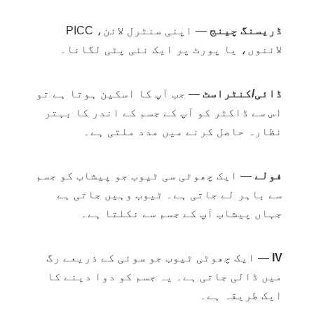
ڈریسنگ چینج
— اپنی سنٹرل لائن، PICC
لائنوں، یا پورٹ پر ایک نئی پٹی لگانا۔
ڈائی/کنٹراسٹ
— جب آپ کا اسکین ہوتا ہے تو
اس سے ڈاکٹر کو آپ کے جسم کے اندر کا بہتر
نظارہ حاصل کرنے میں مدد ملتی ہے۔
فولے
— ایک چھوٹی سی ٹیوب جو پیشاب کو جسم
سے باہر لے جاتی ہے۔ ٹیوب وہیں جاتی ہے
جہاں پیشاب آپ کے جسم سے نکلتا ہے۔
IV
— ایک چھوٹی ٹیوب جو سوئی کے ذریعے رگ
میں ڈالی جاتی ہے۔ یہ جسم کو دوا دینے کا
ایک طریقہ ہے۔