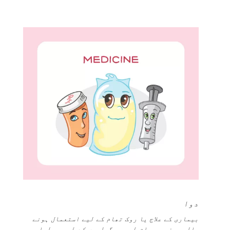
دوا
بیماری کے علاج یا روک تھام کے لیے استعمال ہونے
والی چیز۔ یہ عام طور پر گولیوں کے طور پر لیا