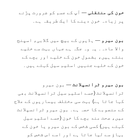
خون کی منتقلی
— آپ کے جسم کو ضرورت پڑنے
پر زیادہ خون دینے کا ایک طریقہ ہے۔
بون میرو
— ہڈیوں کے بیچ میں گلابی، اسپنج
والا مادہ۔ یہ وہ جگہ ہے جہاں بہت سے خلیے
بنتے ہیں، بشمول خون کے خلیے اور بچے کے
خون کے خلیے جنہیں اسٹیم سیل کہتے ہیں۔
بون میرو ٹرانسپلانٹ
— بون میرو
ٹرانسپلانٹ (جسے اسٹیم سیل ٹرانسپلانٹ بھی
کہا جاتا ہے) بہت سی مختلف بیماریوں کے علاج
کے منصوبے کا حصہ ہے۔ بون میرو ٹرانسپلانٹ
میں، صحت مند بچے کا خون (جسے اسٹیم سیل
کہتے ہیں) کسی شخص کے بون میرو یا خون کے
بہاؤ سے لیا جاتا ہے اور اسے اس شخص کو