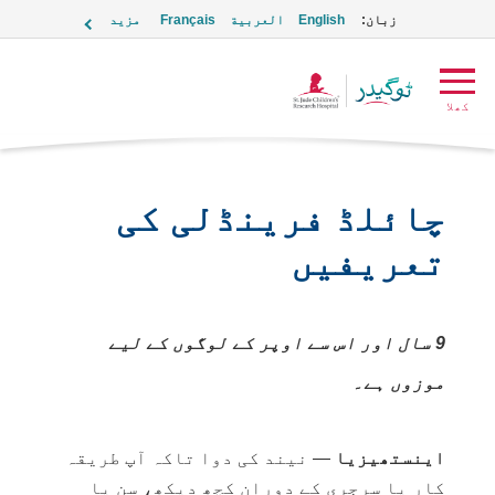
زبان:
English
العربية
Français
مزید
ٹوگیدر
کھلا
لوگو
چائلڈ فرینڈلی کی
تعریفیں
9 سال اور اس سے اوپر کے لوگوں کے لیے
موزوں ہے۔
اینستھیزیا
— نیند کی دوا تاکہ آپ طریقہ
کار یا سرجری کے دوران کچھ دیکھ، سن یا