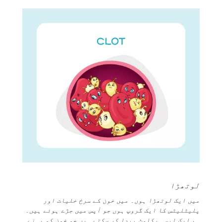
لوتھڑا
میں ایک لوتھڑا ہوں۔ میں خون کے سرخ خلیات اور
پلیٹلیٹس کا ایک گروپ ہوں جو آپس میں جڑے ہوئے ہیں۔
ہم ایک ایسی رکاوٹ پیدا کر سکتے ہیں جو خون کو بہنے