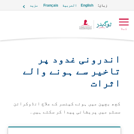
زبان:
English
العربية
Français
مزید
ٹوگیدر
کھلا
لوگو
اندرونی غدود پر
تاخیر سے ہونے والے
اثرات
کچھ بچپن میں ہوئے کینسر کے علاج انڈوکرائن
سسٹم میں پریشانی پیدا کر سکتے ہیں۔