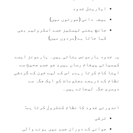
ایڈرینل غدود
بیضہ دانی
(عورتوں میں)
جانچ
یعنی ٹیسٹیز جسے اسکروٹیم بھی
کہا جاتا ہے (مردوں میں)
یہ غدود ہارمونس بناتی ہیں۔ ہارمونز ایسے
کیمیائی پیغام رساں ہیں، جو جسم صحیح سے
اپنا کام کرتا رہے، اس کے لیے خون کے گردشی
نظام کے ذریعے معلومات کو ایک جگہ سے
دوسری جگہ لیجاتے ہیں۔
اندورنی غدود کا نظام کنٹرول کرتا ہے:
ترقی
جوانی کے دوران جسم میں ہونے والی