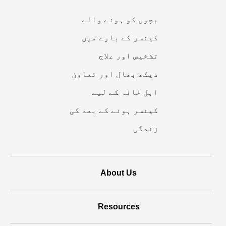
ذریعے
بچوں کو ہونے والے
تقویت
کینسر کے بارے میں
دی
تشخیص اور علاج
جاتی
دیکھ بھال اور تعاون
ہے
اہل خانہ کے لیے
کینسر ہونے کے بعد کی
زندگی
About Us
Resources