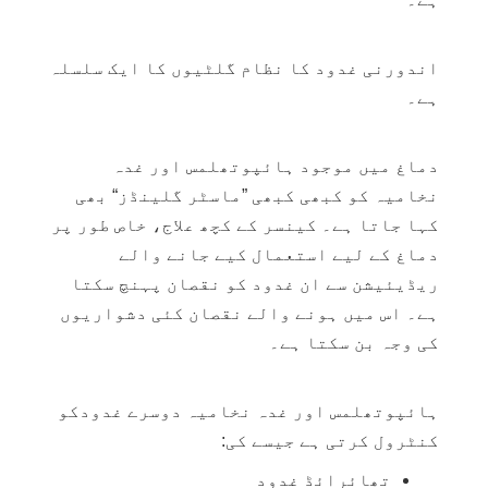
اندورنی غدود کا نظام گلٹیوں کا ایک سلسلہ
ہے۔
دماغ میں موجود
ہائپوتھلمس
اور
غدہ
نخامیہ
کو کبھی کبھی ”ماسٹر گلینڈز“ بھی
کہا جاتا ہے۔ کینسر کے کچھ علاج، خاص طور پر
دماغ کے لیے استعمال کیے جانے والے
ریڈیئیشن سے ان غدود کو نقصان پہنچ سکتا
ہے۔ اس میں ہونے والے نقصان کئی دشواریوں
کی وجہ بن سکتا ہے۔
ہائپوتھلمس اور غدہ نخامیہ دوسرے غدودکو
کنٹرول کرتی ہے جیسے کی:
تھائرائڈ غدود