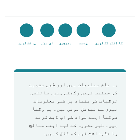
کا اشتراک کریں
پوسٹ
بھیجیں
ای میل
پرنٹ کریں
یہ عام معلومات ہیں اور طبی مشورے
کی حیثیت نہیں رکھتی ہیں۔ سائنسی
ترقیات کی بنیاد پر طبی معلومات
تیزی سے تبدیل ہوتی ہیں۔ ہم وقتاً
فوقتاً اپنے مواد کو اپ ڈیٹ کرتے
ہیں۔ طبی مشورہ کے لیے اپنے معالج
یا نگہداشت ٹیم کو کال کریں۔