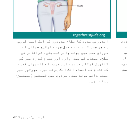
روپ
اند
اندورنی غدود کا نظام غدودوں کا ایک ایسا گروپ
ہے 
ہے جو جسم کے بہت سے عمل جیسے ترقی، جوانی کے
ی
دور
دوران جسم میں ہونے والی تبدیلی، توانائی کی
کو
سطح
سطح، پیشاب کی پیداوار، اور تناؤ کے رد عمل کو
دود
کنٹ
کنٹرول کرتا ہے۔ مرد اور عورت کے اندورنی غدود
یں
کے 
کے نظام کے اعضاء الگ الگ ہوتے ہیں۔ عورتوں میں
ٹیس
بیضہ دانی ہوتے ہیں۔ مردوں میں ٹیسٹیز (خصیتین)
دان
ہوتے ہیں۔
—
نظر ثانی: نومبر 2019