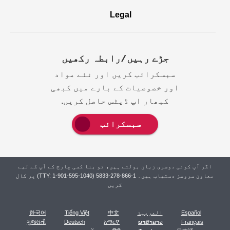
Legal
جڑے رہیں/رابطہ رکھيں
سبسکرائب کریں اور نئے مواد
اور خصوصیات کے بارے میں کبھی
کبھار اپ ڈیٹس حاصل کریں.
سبسکرائب
اگر آپ کوئی دوسری زبان بولتے ہیں، تو بنا کسی چارج کے آپ کے لیے
معاون سروسز دستیاب ہیں۔ 1-866-278-5833 (TTY: 1-901-595-1040) پر کال
کریں
Español
العربية
中文
Tiếng Việt
한국어
ગુજરાતી
Deutsch
አማርኛ
ພາສາລາວ
Français