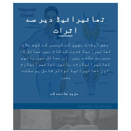
تھائیرائیڈ دیر سے
اثرات
بعض اوقات بچپن کے کینسر کے کچھ علاج
تھائیرائیڈ غدود کے کام میں مسائل کا
سبب بن سکتے ہیں۔ ان مسائل میں ہائپو
تھائیرائیڈزم، ہائپر تھائیرائیڈزم
اور تھائیرائیڈ نوڈلز شامل ہو سکتے
ہیں۔
مزید جاننے کے