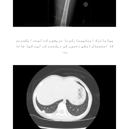
پیڈیاٹرک اوسٹیوسارکوما مریضوں کے لیے، ایکسریز
کا استعمال اسکپ زخموں کو دیکھنے کے لیے کیا جاتا
ہے۔