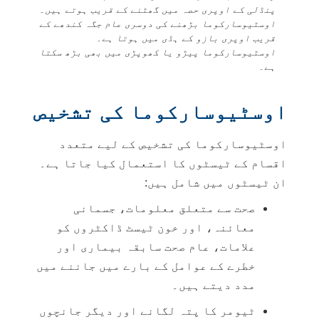
پنڈلی کے اوپری حصہ میں گھٹنے کے قریب ہوتے ہیں۔
اوسٹیوسارکوما بڑھنے کی دوسری عام جگہ کندھے کے
قریب اوپری بازو کے ہڈی میں ہوتا ہے۔
اوسٹیوسارکوما پیڑو یا کھوپڑی میں بھی بڑھ سکتا
ہے۔
اوسٹیوسارکوما کی تشخیص
اوسٹیوسارکوما کی تشخیص کے لیے متعدد
اقسام کے ٹیسٹوں کا استعمال کیا جاتا ہے۔
ان ٹیسٹوں میں شامل ہیں:
صحت سے متعلق معلومات، جسمانی
معائنہ، اور خون ٹیسٹ ڈاکٹروں کو
علامات، عام صحت سابقہ بیماری اور
خطرے کے عوامل کے بارے میں جاننے میں
مدد دیتے ہیں۔
ٹیومر کا پتہ لگانے اور دیگر جانچوں