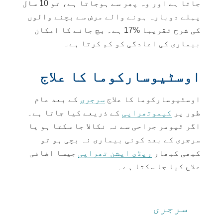
جاتا ہے اور وہ پھر سے ہوجاتا ہے، تو 10 سال
پہلے دوبارہ ہونے والے مرض سے بچنے والوں
کی شرح تقریبا %17 ہے۔ بچ جانے کا امکان
بیماری کی اعادگی کو کم کرتا ہے۔
اوسٹیوسارکوما کا علاج
اوسٹیوسارکوما کا علاج
سرجری
کے بعد عام
طور پر
کیموتھراپی
کے ذریعے کیا جاتا ہے۔
اگر ٹیومر جراحی سے نہ نکالا جا سکتا ہو یا
سرجری کے بعد کوئی بیماری نہ بچی ہو تو
کبھی کبھار
ریڈی ایشن تھراپی
جیسا اضافی
علاج کیا جا سکتا ہے۔
سرجری