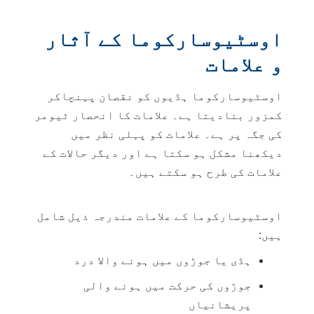
اوسٹیوسارکوما کے آثار
و علامات
اوسٹیوسارکوما ہڈیوں کو نقصان پہنچاکر
کمزور بنادیتا ہے۔ علامات کا انحصار ٹیومر
کی جگہ پر ہے۔ علامات کو پہلی نظر میں
دیکھنا مشکل ہو سکتا ہے اور دیگر حالات کے
علامات کی طرح ہو سکتے ہیں۔
اوسٹیوسارکوما کے علامات مندرجہ ذیل شامل
ہیں:
ہڈی یا جوڑوں میں ہونے والا درد
جوڑوں کی حرکت میں ہونے والی
پریشانیاں