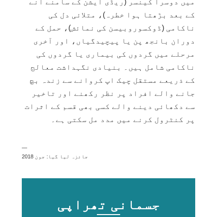
میں دوسرا کینسر (ریڈی ایشن کے سامنے آنے
کے بعد بڑھتا ہوا خطرہ)، متلائی دل کی
ناکامی (ڈوکسوروبیسن کی نمائش)، حمل کے
دوران بانجھ پن یا پیچیدگیاں، اور آخری
مرحلے میں گردوں کی بیماری یا گردوں کی
ناکامی شامل ہیں۔ بنیادی نگہداشت معالج
کے ذریعے مستقل چیک اپ کروانے سے زندہ بچ
جانے والے افراد پر نظر رکھنے اور تاخیر
سے دکھائی دینے والے کسی بھی قسم کے اثرات
پر کنٹرول کرنے میں مدد مل سکتی ہے۔
—
جائزہ لیا گیا: جون 2018
جسمانی تھراپی