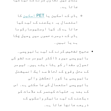
جاتا ہے۔
ہڈی کے اسکین یا
PET اسکین
کا
استعمال یہ دیکھنے کے لیے کیا
جاتا ہے کہ کیا اوسٹیوسارکوما
ہڈی کے دوسرے حصوں میں پھیل چکا
ہے یا نہیں۔
صحیح تشخیص کرنے کے لیے بائیوپسی۔
بائیوپسی میں، ڈاکٹر ٹیومر سے ٹشو کی
تھوڑی مقدار کو ہٹا دیتے ہیں۔ ٹیومر
کے محل وقوع کے لحاظ سے ایک
انسیشنل
بائیوپسی
یا کور
انجکشن والی
بائیوپسی
استعمال کی جا سکتی ہے۔ اس
کے بعد یہ خلیات کینسر کے علامات کو
دیکھنے کے لیے مائیکرواسکوپ کے
ذریعے جانچا جاتا ہے۔