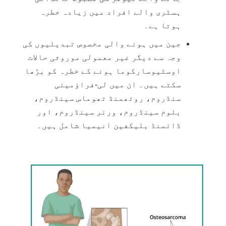
ہسٹری والے افراد میں زیادہ خطرہ
ہوتا ہے۔
جین میں ہونے والی مخصوص تبدیلیوں کی
وجہ سے دیگر غیر معمولی موروثی حالات
اوسٹیوسارکوما ہونے کے خطرہ کو بڑھا
سکتے ہیں۔ ان میں لی-فراؤمینی
سنڈروم، روتھمنڈ تھوماس سینڈروم،
بلوم سینڈروم، ورنر سینڈروم، اور
ڈائمنڈ بلیکفین
انیمیا
شامل ہیں۔