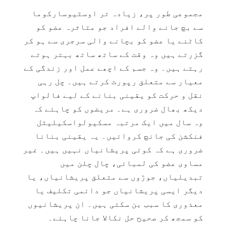
مجموعی طور پر، زیادہ تر اوسٹیوسارکوما
سے بچ جانے والے افراد جو متاثرہ عضو کو
کاٹنے یا عضو کو بچانے والی سرجری سے ہو کر
گزرتے ہیں وہ وقت کے ساتھ ساتھ بہتر ہوتے
رہتے ہیں۔ وہ جسم کے اچھے عمل اور زندگی کے
معیار سے متعلق رپورٹ کرتے ہیں۔ چل رہی
نقل و حرکت کو یقینی بنانے کے لیے فالواپ
دیکھ بھال ضروری ہے۔ مریضوں کو چاہئے کہ
وہ سال میں ایک مرتبہ مسکیولواسکیلیٹل
فنکشن کی جانچ کروائيں۔ یہ یقینی بنانا
ضروری ہے کہ کوئی پریشانیاں نہیں ہیں۔ غیر
مساوی عضو کی لمبائی، چال چلن میں
تبدیلیاں، جوڑوں سے متعلق پریشانیاں، یا
دیگر ایسی پریشانیاں جو
دائمی
تکلیف یا
معذوری کا سبب بن سکتی ہیں۔ ان پریشانیوں
کو سمجھ کر صحیح حل نکالا جانا چاہئے۔