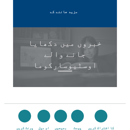
مزید جاننے کے
خبروں میں دکھایا
جانے والے
اوسٹیوسارکوما
کا اشتراک کریں
پوسٹ
بھیجیں
ای میل
پرنٹ کریں