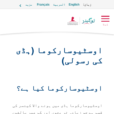
زبان:
English
العربية
Français
مزید
ٹوگیدر
کھلا
لوگو
اوسٹیوسارکوما (ہڈی
کی رسولی)
اوسٹیوسارکوما کیا ہے؟
اوسٹیوسارکوما ہڈی میں ہونے والا کینسر کی
قسم ہے جو زیادہ تر بچوں اور کم عمر بالغوں