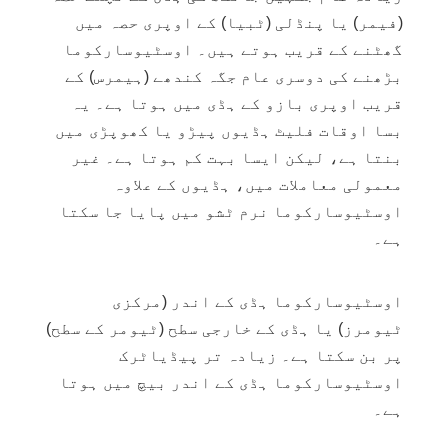
(فیمر) یا پنڈلی (ٹبیا) کے اوپری حصہ میں
گھٹنے کے قریب ہوتے ہیں۔ اوسٹیوسارکوما
بڑھنے کی دوسری عام جگہ کندھے (ہیمرس) کے
قریب اوپری بازو کے ہڈی میں ہوتا ہے۔ يہ
بسا اوقات فلیٹ ہڈیوں پیڑو یا کھوپڑی میں
بنتا ہے، لیکن ایسا بہت کم ہوتا ہے۔ غیر
معمولی معاملات میں، ہڈیوں کے علاوہ
اوسٹیوسارکوما نرم ٹشو میں پایا جا سکتا
ہے۔
اوسٹیوسارکوما ہڈی کے اندر (مرکزی
ٹیومرز) یا ہڈی کے خارجی سطح (ٹیومر کے سطح)
پر بن سکتا ہے۔ زیادہ تر پیڈیاٹرک
اوسٹیوسارکوما ہڈی کے اندر بیچ میں ہوتا
ہے۔