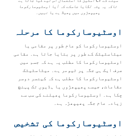
سینے کے CT اسکین کا استعمال اس لیے کیا جاتا ہے
تاکہ یہ پتہ لگایا جاسکے کہ آیا اوسٹیوسارکوما
پھیپھڑوں میں پھیلا ہے یا نہیں۔
اوسٹیوسارکوما کا مرحلہ
اوسٹیوسارکوما کو عام طور پر مقامی یا
میٹاسٹیٹک کے طور پر بتایا جاتا ہے۔
مقامی
اوسٹیوسارکوما کا مطلب یہ ہے کہ جسم میں
صرف ایک ہی جگہ پر ٹیومر ہے۔
میٹاسٹیٹک
اوسٹیوسارکوما کا مطلب ہے کہ کینسر دوسر
مقامات، جیسے پھیپھڑوں یا ہڈیوں تک پہنچ
چکا ہے۔ اوسٹیوسارکوما پھیلنے کی سب سے
زیادہ عام جگہ پھیپھڑہ ہے۔
اوسٹیوسارکوما کی تشخیص