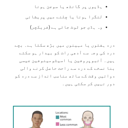
ہڈیوں پر گانٹھ یا سوجن ہونا
لنگرا ہونا یا چلنے میں پریشانی
وہ ہڈی جو ٹوٹ جاتی ہے (فریکچر)
درد ہفتوں یا مہینوں میں بڑھ سکتا ہے۔ بچے
درد کی وجہ سے آدھی رات کو بیدار ہو سکتے
ہیں۔ آئبوپروفین یا اسیٹومینوفین جیسی
بنا نسخے کے درد سے راحت حاصل کرنے والی
دوائيں وقت کے ساتھ مناسب انداز سے درد کو
دور نہیں کر سکتی ہیں۔