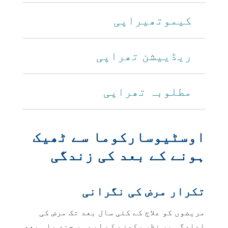
کیموتھیراپی
ریڈییشن تھراپی
مطلوبہ تھراپی
اوسٹیوسارکوما سے ٹھیک
ہونے کے بعد کی زندگی
تکرار مرض کی نگرانی
مریضوں کو علاج کے کئی سال بعد تک مرض کی
اعادگی پر نظر رکھنے کے لیے ہر چند ماہ بعد