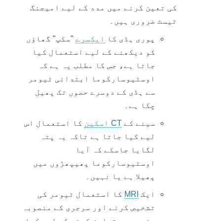
کی تعین کرنے میں مدد کے لیے امیجنگ
ٹیسٹ ضروری ہیں۔
پوری ہڈی کا
ایکسرے
"سکپ" گھاؤں
کو دیکھنے کے لیے استعمال کیا
جاتا ہے، جس کا مطلب یہ ہے کہ
اوسٹیوسارکوما ابتدائی ٹیومر
سے ہڈی کے دوسرے حصوں تک پھیل
چکا ہے۔
سینے کے
CT اسکین
کا استعمال اس
لیے کیا جاتا ہے تاکہ یہ پتہ
لگایا جاسکے کہ آیا
اوسٹیوسارکوما پھیپھڑوں میں
پھیلا ہے یا نہیں۔
ایک
MRI
کا استعمال ٹیومر کی
تشخیص کرنے اور سرجری کے منصوبہ
بندی میں تعاون کرنے کے لیے کیا