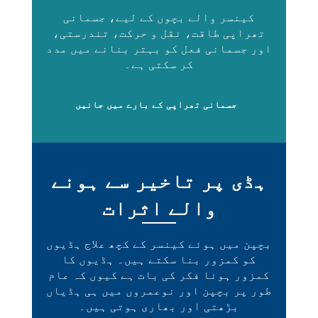
کینسر والے بچوں کے لیے، جسمانی
تھراپی طاقت، نقل و حرکت، تندرستی،
اور جسمانی فعل کو بہتر بنانے میں مدد
کر سکتی ہے۔
جسمانی تھراپی کے بارے میں جانیں
ہڈی پر تاخیر سے ہونے
والے اثرات
بچپن میں ہوئے کینسر کے کچھ علاج ہڈیوں
کو کمزور بنا سکتے ہیں۔ ہڈیوں کا
کمزور ہونا فکر کی بات ہے کیوں کہ عام
طور پر بچپن اور نوعمروں میں ہی ہڈیاں
بڑھتی اور بھاری ہوتی ہیں۔