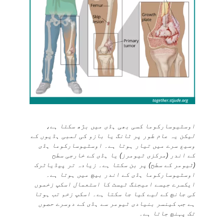
اوسٹیوسارکوما کسی بھی ہڈی میں بڑھ سکتا ہے،
لیکن یہ عام طور پر ٹانگ یا بازو کی لمبی ہڈیوں کے
وسیع سرے میں تیار ہوتا ہے۔ اوسٹیوسارکوما ہڈی
کے اندر (مرکزی ٹیومرز) یا ہڈی کے خارجی سطح
(ٹیومر کے سطح) پر بن سکتا ہے۔ زیادہ تر پیڈیاٹرک
اوسٹیوسارکوما ہڈی کے اندر بیچ میں ہوتا ہے۔
ایکسرے جیسے امیجنگ ٹیسٹ کا استعمال اسکپ زخموں
کی جانچ کے لیے کیا جا سکتا ہے۔ اسکپ زخم تب ہوتا
ہے جب کینسر بنیادی ٹیومر سے ہڈی کے دوسرے حصوں
تک پہنچ جاتا ہے۔