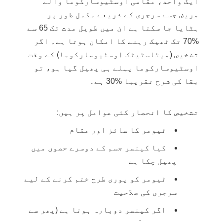
ایک واحد، مقامی اوسٹیوسارکوما والے
مریض جسے سرجری کے ذریعے مکمل طور پر
ہٹایا جا سکتا ہے ان میں طویل مدت تک 65 سے
%70 تک ٹھیک رہنے کا امکان ہوتا ہے۔ اگر
تشخیص (میٹاسٹیٹک اوسٹیوسارکوما) کے وقت
اوسٹیوسارکوما پہلے ہی پھیل گیا ہو، تو
بقا کی شرح تقریبا %30 ہے۔
تشخیص کا انحصار کئی عوامل پر ہیں:
ٹیومر کا سائز اور مقام
کیا کینسر جسم کے دوسرے حصوں میں
پھیل چکا ہے
ٹیومر کو پوری طرح ختم کرنے کے لیے
سرجری کی صلاحیت
اگر کینسر دوبارہ ہوتا ہے (پھر سے