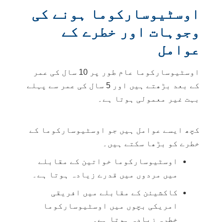
اوسٹیوسارکوما ہونے کی
وجوہات اور خطرے کے
عوامل
اوسٹیوسارکوما عام طور پر 10 سال کی عمر
کے بعد بڑھتے ہیں اور 5 سال کی عمر سے پہلے
بہت غیر معمولی ہوتا ہے۔
کچھ ایسے عوامل ہیں جو اوسٹیوسارکوما کے
خطرے کو بڑھا سکتے ہیں۔
اوسٹیوسارکوما خواتین کے مقابلے
میں مردوں میں قدرے زیادہ ہوتا ہے۔
کاکشیئن کے مقابلے میں افریقی
امریکی بچوں میں اوسٹیوسارکوما
خطرہ زیادہ ہوتا ہے۔