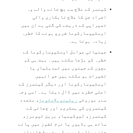
کینسر کے علاج سے بچ جانے والے وہ
افراد جن کا علاج
تابکاری والی
تھیراپی
کے ذریعے کی گئی ہے ان میں
اوسٹیوسارکوما شروع ہونے کا خطرہ
زیادہ ہوتا ہے۔
جینیاتی
عوامل اوسٹیوسارکوما کے
خطرہ کو بڑھا سکتے ہیں۔ بہت ہی کم
بچوں کے جینوں میں تبدیلیاں یا
تغیرات ہو سکتے ہیں جو انہیں
اوسٹیوسارکوما اور دیگر کینسرز کے
اعلی خطرے میں ڈال دیتا ہے۔ اسی وجہ
سے،
موروثی
ریٹینوبلاسٹوما
، متعدد
کینسروں کی ہسٹری، اور چھاتی کے
کینسرز، لیوکیمیا، برین ٹیومرز،
ساتھ ہی ہڈیوں یا نرم ٹشوز میں پائے
جانے والے ٹیومر کی مضبوط خاندانی