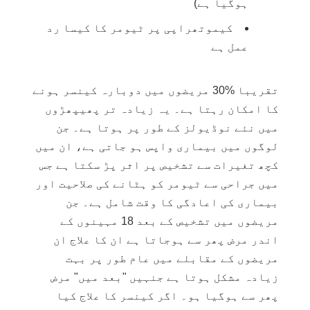
ہوگیا ہے)
کیموتھراپی پر ٹیومر کا کیسا رد
عمل ہے
تقریبا %30 مریضوں میں دوبارہ کینسر ہونے
کا امکان رہتا ہے۔ یہ زیادہ تر پھیپھڑوں
میں نئے نوڈیولز کے طور پر ہوتا ہے۔ جن
لوگوں میں
بیماری واپس
ہو جاتی ہے، ان میں
کچھ تغیرات سے تشخیص پر اثر پڑ سکتا ہے جس
میں جراحی سے ٹیومر کو ہٹانے کی صلاحیت اور
بیماری کی اعادگی کا وقت شامل ہے۔ جن
مریضوں میں تشخیص کے بعد 18 مہینوں کے
اندر مرض پھر سے ہوجاتا ہے ان کا علاج ان
مریضوں کے مقابلے میں عام طور پر بہت
زیادہ مشکل ہوتا ہے جنہیں "بعد میں" مرض
پھر سے ہوگیا ہو۔ اگر کینسر کا علاج کیا