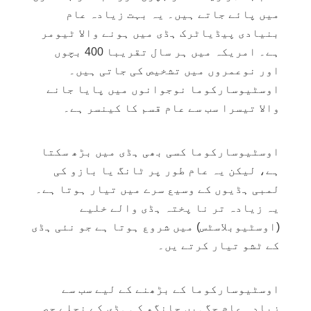
میں پائے جاتے ہیں۔ یہ بہت زیادہ عام
بنیادی پیڈیاٹرک ہڈی میں ہونے والا ٹیومر
ہے۔ امریکہ میں ہر سال تقریبا 400 بچوں
اور نوعمروں میں تشخیص کی جاتی ہیں۔
اوسٹیوسارکوما نوجوانوں میں پایا جانے
والا تیسرا سب سے عام قسم کا کینسر ہے۔
اوسٹیوسارکوما کسی بھی ہڈی میں بڑھ سکتا
ہے، لیکن یہ عام طور پر ٹانگ یا بازو کی
لمبی ہڈیوں کے وسیع سرے میں تیار ہوتا ہے۔
یہ زیادہ تر نا پختہ ہڈی والے خلیے
(اوسٹیوبلاسٹس) میں شروع ہوتا ہے جو نئی ہڈی
کے ٹشو تیار کرتے یں۔
اوسٹیوسارکوما کے بڑھنے کے لیے سب سے
زیادہ عام جگہیں جانگھ کی ہڈی کے نچلے حصہ