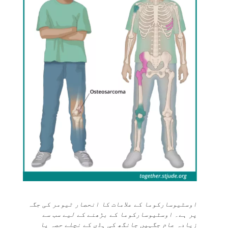
اوسٹیوسارکوما کے علامات کا انحصار ٹیومر کی جگہ
پر ہے۔ اوسٹیوسارکوما کے بڑھنے کے لیے سب سے
زیادہ عام جگہیں جانگھ کی ہڈی کے نچلے حصہ یا