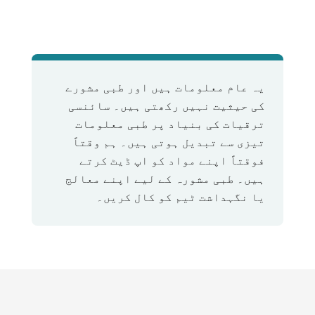
یہ عام معلومات ہیں اور طبی مشورے
کی حیثیت نہیں رکھتی ہیں۔ سائنسی
ترقیات کی بنیاد پر طبی معلومات
تیزی سے تبدیل ہوتی ہیں۔ ہم وقتاً
فوقتاً اپنے مواد کو اپ ڈیٹ کرتے
ہیں۔ طبی مشورہ کے لیے اپنے معالج
یا نگہداشت ٹیم کو کال کریں۔