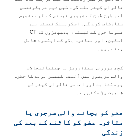
فالو اپ کیئر
ملے گی۔ طبی ٹیم فریکوئنسی
اور طرح طرح کے ضروری ٹیسٹس کے لیے مخصوص
سفارشات کرے گی۔ اسکریننگ ٹیسٹس میں
عموما خون کے ٹیسٹس، پھیپھڑوں کا CT
اسکین، اور متاثرہ ہڈی کے ایکسرے شامل
ہوتے ہیں۔
کچھ موروثی سینڈرومز یا
جینیاتی
حالات
والے مریضوں میں آئندہ کینسر ہونے کا خطرہ
ہو سکتا ہے اور اضافی فالو اپ کیئر کی
ضرورت پڑ سکتی ہے۔
عضو کو بچانے والی سرجری یا
متاثرہ عضو کو کاٹنے کے بعد کی
زندگی