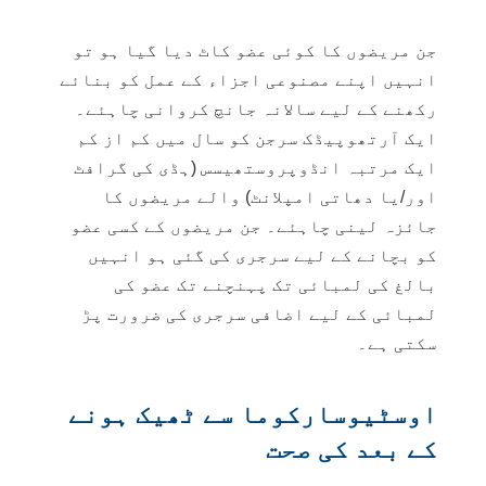
جن مریضوں کا کوئی عضو کاٹ دیا گیا ہو تو
انہیں اپنے مصنوعی اجزاء کے عمل کو بنائے
رکھنے کے لیے سالانہ جانچ کروانی چاہئے۔
ایک
آرتھوپیڈک سرجن
کو سال میں کم از کم
ایک مرتبہ انڈوپروستھیسس (ہڈی کی گرافٹ
اور/یا دھاتی امپلانٹ) والے مریضوں کا
جائزہ لینی چاہئے۔ جن مریضوں کے کسی عضو
کو بچانے کے لیے سرجری کی گئی ہو انہیں
بالغ کی لمبائی تک پہنچنے تک عضو کی
لمبائی کے لیے اضافی سرجری کی ضرورت پڑ
سکتی ہے۔
اوسٹیوسارکوما سے ٹھیک ہونے
کے بعد کی صحت