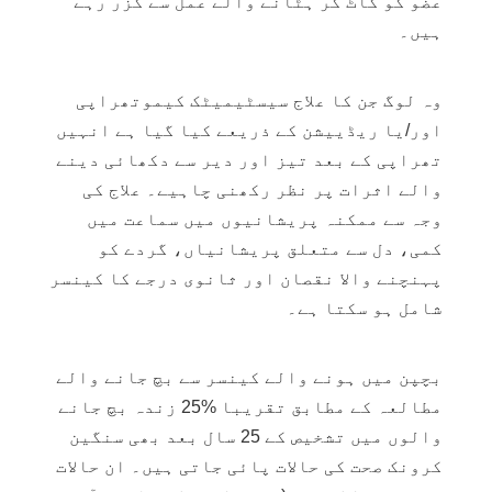
عضو کو کاٹ کر ہٹانے والے عمل سے گزر رہے
ہیں۔
وہ لوگ جن کا علاج سیسٹیمیٹک کیموتھراپی
اور/یا ریڈییشن کے ذریعے کیا گیا ہے انہیں
تھراپی کے بعد تیز اور دیر سے دکھائی دینے
والے اثرات پر نظر رکھنی چاہیے۔ علاج کی
وجہ سے ممکنہ پریشانیوں میں سماعت میں
کمی، دل سے متعلق پریشانیاں، گردے کو
پہنچنے والا نقصان اور ثانوی درجے کا کینسر
شامل ہو سکتا ہے۔
بچپن میں ہونے والے کینسر سے بچ جانے والے
مطالعہ کے مطابق تقریبا %25 زندہ بچ جانے
والوں میں تشخیص کے 25 سال بعد بھی سنگین
کرونک صحت کی حالات پائی جاتی ہیں۔ ان حالات