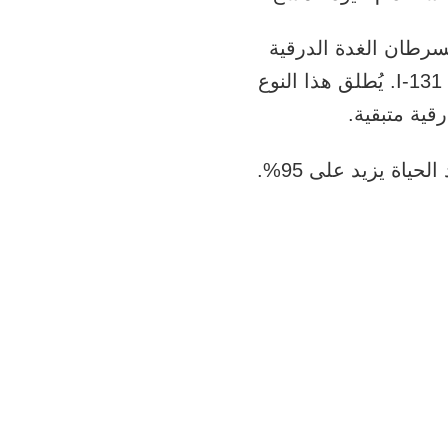
رطان الغدة الدرقية
متمايز الخلايا المتوسط وعالي الخطورة علاجًا خاصًا من اليود يُسمى اليود المشع I-131. يُطلق هذا النوع
قية متبقية.
ياة يزيد على 95%.