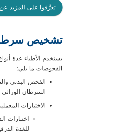
تعرَّفوا على المزيد عن
تشخيص سرطان ا
يستخدم الأطباء عدة أنوا
الفحوصات ما يلي:
الفحص البدني والت
السرطان الوراثي 
الاختبارات المعملية
اختبارات ال
للغدة الدرقية (TSH)، وT3، وT4 الحر (