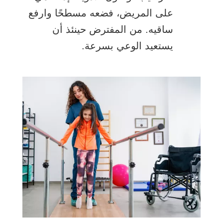
على المريض، فضعه مسطحًا وارفع
ساقيه. من المفترض حينئذ أن
يستعيد الوعي بسرعة.