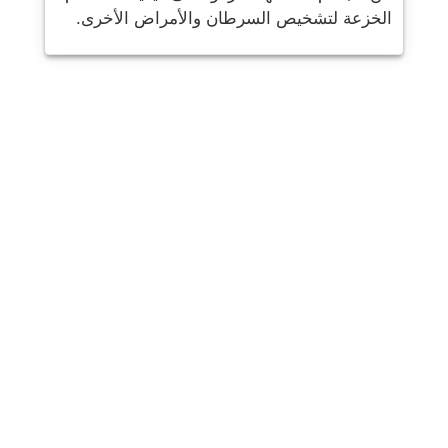
الخزعة لتشخيص السرطان والأمراض الأخرى.
شارك
بريد
يرسل
البريد الإلكتروني
مطبعة
هذه المعلومات هي معلومات عامة