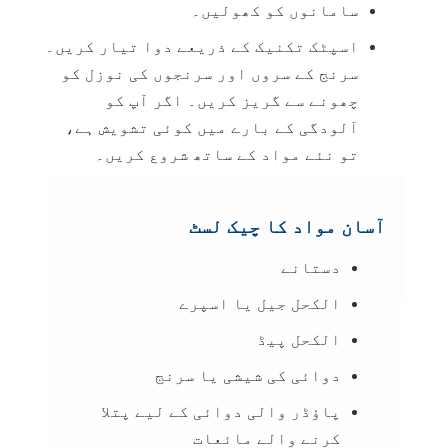
سامانوں کو کھولیں۔
اسپٹک تکنیک کے ذریعے دوا تیار کریں۔
سرنج کے سروں اور سرنجوں کی نوزل کو
چھونے سے گریز کریں۔ اگر آپ کو
آلودگی کے بارے میں کوئی تشویش ہے،
تو نئے مواد کے ساتھ شروع کریں۔
آسان مواد کا چیک لسٹ
دستانے
الکحل جیل یا اسپرے
الکحل پیڈ
دوائی کی شیشی یا سرنج
پاؤڈر والی دوائی کے لیے پتلا
کرنے والے ما‏ئعات