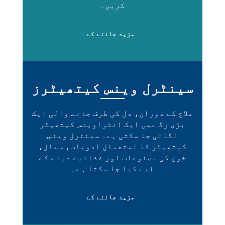
کریں۔
مزید جاننے کے
سینٹرل وینس کیتھیٹرز
علاج کے دوران، دل کی طرف جانے والی ایک
بڑی رگ میں ایک انٹراوینس کیتھیٹر
لگائی جا سکتی ہے۔ سینٹرل وینس
کیتھیٹر کا استعمال ادویات، سیال،
خون کی مصنوعات اور غذائیت دینے کے
لیے کیا جا سکتا ہے۔
مزید جاننے کے