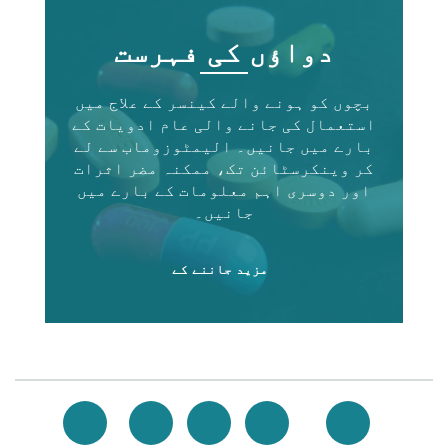
دواؤں کی فہرست
بچوں کو ہونے والے کینسر کے علاج میں
استعمال کی جانے والی عام ادویات کے
بارے میں جانیں۔ الیمٹوزوماب سے لے
کر وینکرسٹائن تک، ممکنہ مضر اثرات
اور دوسری اہم معلومات کے بارے میں
جانیں۔
مزید جاننے کے