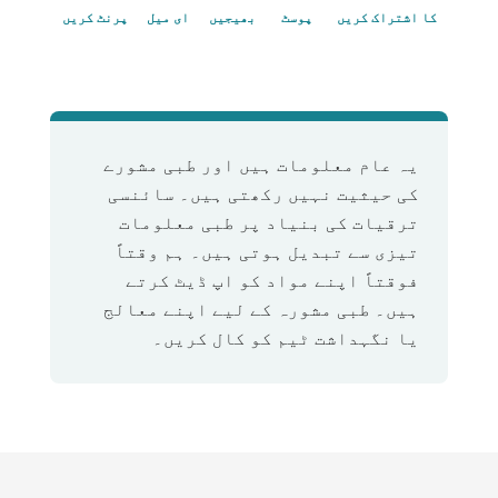
کا اشتراک کریں
پوسٹ
بھیجیں
ای میل
پرنٹ کریں
یہ عام معلومات ہیں اور طبی مشورے
کی حیثیت نہیں رکھتی ہیں۔ سائنسی
ترقیات کی بنیاد پر طبی معلومات
تیزی سے تبدیل ہوتی ہیں۔ ہم وقتاً
فوقتاً اپنے مواد کو اپ ڈیٹ کرتے
ہیں۔ طبی مشورہ کے لیے اپنے معالج
یا نگہداشت ٹیم کو کال کریں۔