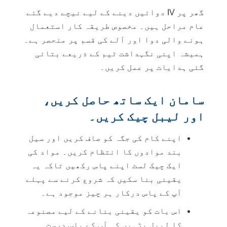
گھر پر IV دوائیں دینے کے لیے نیچے دیے گئے
عام مراحل ہیں۔ مخصوص طریقہ کار استعمال
ہونے والی دوا اور آلے کی قسم پر منحصر ہے۔
ہمیشہ اپنی نگہداشت ٹیم کے ذریعے بتائی
گئی ہدایات پر عمل کریں۔
سامان ایک ساتھ حاصل کریں،
اور لیبل چیک کریں۔
اپنے کام کی جگہ کو صاف کریں اور سیل
بند موادوں کا انتظام کریں۔ مواد کی
ایک چیک لسٹ اپنے پاس رکھیں تاکہ یہ
یقینی بنا سکیں کہ شروع کرنے سے پہلے
آپ کے پاس درکار ہر چیز موجود ہے۔
اس بات کو یقینی بنانے کے لیے مصنوعہ
کا لیبل پڑہیں کہ آپ کے پاس درست