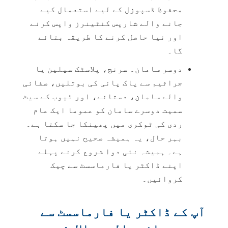
محفوظ ڈسپوزل کے لیے استعمال کیے
جانے والے شارپس کنٹینرز واپس کرنے
اور نیا حاصل کرنے کا طریقہ بتائے
گا۔
دوسر سامان۔ سرنج، پلاسٹک سیلین یا
جراثیم سے پاک پانی کی بوتلیں، صفائی
والے سامان، دستانے، اور ٹیوب کے سیٹ
سمیت دوسرے سامان کو عموما ایک عام
ردی کی ٹوکری میں پھینکا جا سکتا ہے۔
بہر حال، یہ ہمیشہ صحیح نہیں ہوتا
ہے۔ ہمیشہ نئی دوا شروع کرنے پہلے
اپنے ڈاکٹر یا فارماسسٹ سے چیک
کروائیں۔
آپ کے ڈاکٹر یا فارماسسٹ سے