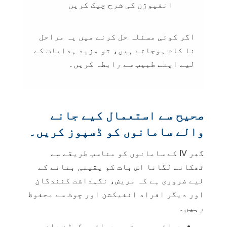
انفیوژن کی شرح چیک کریں
اگر کوئی مسئلہ حل کرنے میں یہ مراحل
نا کام ہوجاتے ہیں، تو مزید ہدایات کے
لیے اپنے طبیب سے رابطہ کریں۔
صحیح سے استعمال کیے جانے
والے سامانوں کو ڈسپوز کریں۔
گھر IV کے سامانوں کو مناسب طریقے سے
ٹھکانے لگانا اس بات کو یقینی بنانے کے
لیے ضروری ہے کہ مریض، نگہداشت کنندگان
اور دیگر افراد انفیکشن اور چوٹ سے محفوظ
رہیں۔
دوائيں۔ بہت سی دوائیں کوڑے دان میں