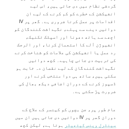
گردشی نظام میں دی جاتی ہیں، اس لیے
انفیکشن کے خطرے کو کم کرنے کے لیے ان
اقدامات پر عمل کرنا ضروری ہے۔ گھر پر IV
دوائیں دینے سے پہلے، نگہداشت کنندگان کو
اچھے سے ہاتھ دھونا اور
اسپٹک تکنیک
،
انفیوژن آلے کا استعمال کرنا، اور الرجک
رد عمل یا انفیکشن کی علامات کو شناخت کرنے
کی تربیت دی جانی چاہیے۔ کچھ دوائیں
نگہداشت کنندگان کے لیے نقصان دہ ثابت ہو
سکتی ہیں، ساتھ ہی دوا منتخب کرنے اور
ڈسپوز کرنے کے دوران اضافی دیکھ بھال کی
ضرورت پڑ سکتی ہے۔
عام طور پر، جن بچوں کو کینسر کے علاج کے
دوران گھر پر IV دوائیں دی جاتی ہیں ان میں
سینٹرل وینس کیتھیٹر
ہوتا ہے، لیکن کچھ