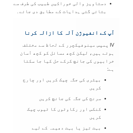
دستاویز والی خوراکیں طبیب کی طرف سے
بتائی گئی ہدایات کے مطابق دی جائے۔
آپ کے انفیوژن آلہ کا ازالہ کرنا
IV پمپس مینوفیکچرر کے لحاظ سے مختلف
ہوتے ہیں، لیکن کچھ مسائل کو کچھ آسان
خرابیوں کی جانچ کرکے حل کیا جا سکتا
ہے:
بیٹری کی جگہ چیک کریں اور چارج
کریں
سرنج کی جگہ کی جانچ کریں
کنکس اور رکاوٹوں کا ٹیوب چیک
کریں
بہت تیز یا بہت دھیمہ کے لیے