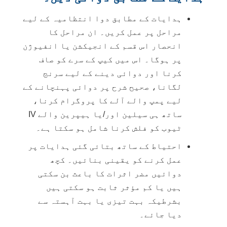
ہدایات کے مطابق دوا انتظامیہ کے لیے
مراحل پر عمل کریں۔ ان مراحل کا
انحصار اس قسم کے انجیکشن یا انفیوژن
پر ہوگا۔ اس میں کیپ کے سرے کو صاف
کرنا اور دوائی دینے کے لیے سرنج
لگانا، صحیح شرح پر دوائی پہنچانے کے
لیے پمپ والے آلے کا پروگرام کرنا،
ساتھ ہی سیلین اور/یا ہیپرین والے IV
ٹیوب کو فلش کرنا شامل ہو سکتا ہے۔
احتیاط کے ساتھ بتائی گئی ہدایات پر
عمل کرنے کو یقینی بنائیں۔ کچھ
دوائیں مضر اثرات کا باعث بن سکتی
ہیں یا کم مؤثر ثابت ہو سکتی ہیں
بشرطیکہ بہت تیزی یا بہت آہستہ سے
دیا جائے۔