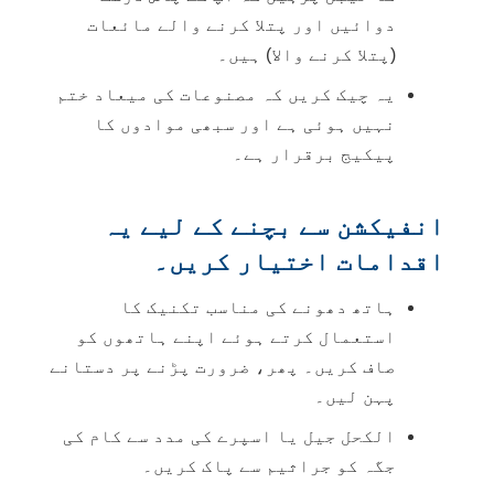
دوائیں اور پتلا کرنے والے مائعات
(پتلا کرنے والا) ہیں۔
یہ چیک کریں کہ مصنوعات کی میعاد ختم
نہیں ہوئی ہے اور سبھی موادوں کا
پیکیج برقرار ہے۔
انفیکشن سے بچنے کے لیے یہ
اقدامات اختیار کریں۔
ہاتھ دھونے کی مناسب تکنیک کا
استعمال کرتے ہوئے اپنے ہاتھوں کو
صاف کریں۔ پھر، ضرورت پڑنے پر دستانے
پہن لیں۔
الکحل جیل یا اسپرے کی مدد سے کام کی
جگہ کو جراثیم سے پاک کریں۔