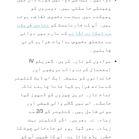
پھینکی جا سکتی ہیں۔ دوسروں کو
پھیکنے میں بہت سے مخصوص تقاضے ہوتے
ہیں۔ آپ کے فارماسسٹ کو
مناسب طریقے
سے ٹھکانے لگانے
کے بارے میں دوائی
سے متعلق مخصوص ہدایات فراہم کرنی
چاہئیں۔
موادوں کو تازہ کریں۔ گھریلو IV
استعمال کرنے والے مریضوں اور
خاندانوں کو ہمیشہ ایک اپ ڈیٹ کنٹینر
کے ساتھ فراہم کیا جانا چاہئے تاکہ
تمام تازہ ترین چیزوں کو ڈسپوز کیا
جاسکے۔ اس میں گلاس والی شیشی اور
سوئی شامل ہیں۔ کنٹینر کو 2/3 سے
زیادہ نہ بھریں۔ اگر کنٹینر بہت
زیادہ بھر گیا ہو، تو حادثاتی چوٹ کا
خطرہ بڑھ جاتا ہے۔ آپ کا طبیب آپ کو