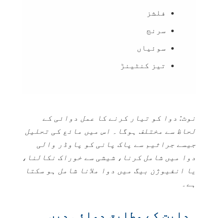
فلشز
سرنج
سوئیاں
تیز کنٹینڑ
نوٹ: دوا کو تیار کرنے کا عمل دوائی کے
لحاظ سے مختلف ہوگا۔ اس میں مائع کی تحلیل
جیسے جراثیم سے پاک پانی کو پاوڈر والی
دوا میں شامل کرنا، شیشی سے خوراک نکالنا،
یا انفیوژن بیگ میں دوا ملانا شامل ہو سکتا
ہے۔
ہدایت کے مطابق دوائی دیں۔