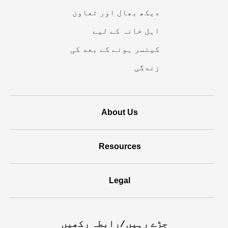
دیکھ بھال اور تعاون
ہے
اہل خانہ کے لیے
کینسر ہونے کے بعد کی
زندگی
About Us
Resources
Legal
جڑے رہیں/رابطہ رکھيں