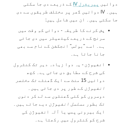
دوائیں
پیریفرل IV
کے ذریعے دی جا سکتی
ہیں۔ IV دوائیں گھر پر مختلف طریقوں سے دی
جا سکتی ہیں۔ ان میں شامل ہیں:
پش کرنے کا طریقہ - دوائی کم وقت میں
سرنج کے ذریعے کیتھیٹر میں دی جاتی
ہے۔ اسے "بولس" انجکشن کے نام سے بھی
جانا جاتا ہے۔
انفیوژن - یہ دوا زیادہ دیر تک کنٹرول
کی شرح کے مطابق دی جاتی ہے۔ کچھ
دوائیں 15 منٹ سے ایک گھنٹے تک
مختصر
انفیوژن
کے طور پر دی جاتی ہیں۔
دوسروں کو کئی گھنٹوں سے لے کر دنوں
تک بطور
مسلسل انفیوژن
دیے جاتے ہیں۔
ایک بیرونی پمپ یا آلہ انفیوژن کی
شرح کو کنٹرول میں رکھتا ہے۔