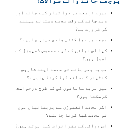
پوچھے جانے والے سوالات:
میرے ذریعے یہ دوا تیار کیے جانے اور
دیے جانے کے وقت مجھے دستانے پہننے
کی ضرورت ہے؟
مجھے یہ دوا کتنی جلدی دینی چاہیے؟
کیا اس دوائی کے لیے مخصوص ڈسپوزل کے
اصول ہیں؟
جب یہ بھر جائے تو مجھے اپنے شارپس
کنٹینر کے ساتھ کیا کرنا چاہیے؟
میں مزید سامانوں کی کس طرح درخواست
کرسکتا ہوں؟
اگر مجھے انفیوژن سے پریشانیاں ہوں
تو مجھے کیا کرنا چاہئے؟
اس دوائی کے مضر اثرات کیا ہوتے ہیں؟