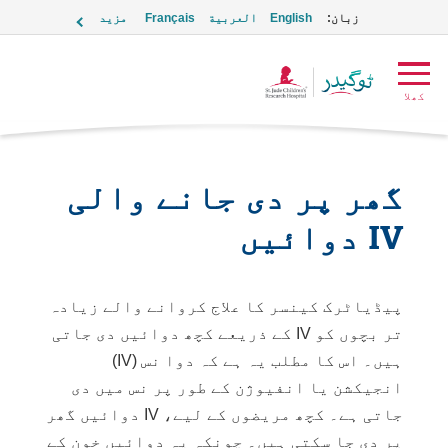
زبان:
English
العربية
Français
مزید
ٹوگیدر
کھلا
لوگو
گھر پر دی جانے والی
IV دوائیں
پیڈیاٹرک کینسر کا علاج کروانے والے زیادہ
تر بچوں کو IV کے ذریعے کچھ دوائیں دی جاتی
ہیں۔ اس کا مطلب یہ ہے کہ دوا نس (IV)
انجیکشن یا انفیوژن کے طور پر نس میں دی
جاتی ہے۔ کچھ مریضوں کے لیے، IV دوائیں گھر
پر دی جا سکتی ہیں۔ چونکہ یہ دوائيں خون کے