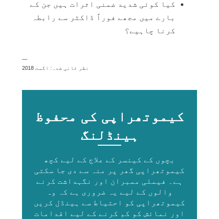
کیا کوئی شدید ضمنی اثرات ہیں جن کے
بارے میں مجھے فوراً ڈاکٹر سے رابطہ
کرنا چاہیے؟
—
نظر ثانی شدہ: اگست 2018
کیموتھراپی کی محفوظ
ہینڈلنگ
بچوں کے کینسر کے علاج کے لیے کچھ
کیموتھراپی گھر پر منہ سے دی جا سکتی
ہے۔ فیملی ممبران اور نگہداشت کرنے
والوں کے لیے یہ ضروری ہے کہ وہ
کیموتھراپی کو احتیاط سے ہینڈل کریں
اور نمائش کو کم کرنے کے لیے اقدامات