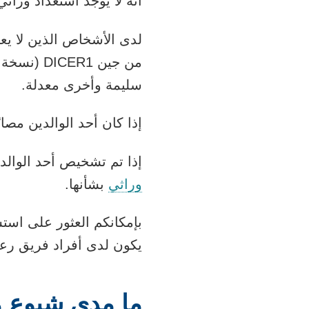
أنه لا يوجد استعداد وراث
سليمة وأخرى معدلة.
إذا كان أحد الوالدين مصابًا بمتلازمة DICER1، فهناك احتمال بنسبة 50% أ
إذا تم تشخيص أحد الوالدين بمتلازمة DICER1 وكانت لديكم 
وراثي
بشأنها.
بإمكانكم العثور على است
يكون لدى أفراد فريق رعا
ما مدى شيوع متلازم