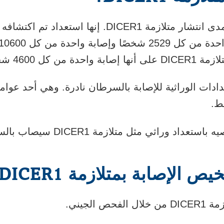
تتفاوت التقديرات بشأن مدى انتشار متلازمة DICER1. إنه
واحدة من كل 10600 شخص. يقيس
بة واحدة من كل 4600 شخص.
عدادات الوراثية للإصابة بالسرطان نادرة. وهي أحد عو
راثي مثل متلازمة DICER1 سيصاب بالسرطان.
لإصابة بمتلازمة DICER1؟
 الجيني.