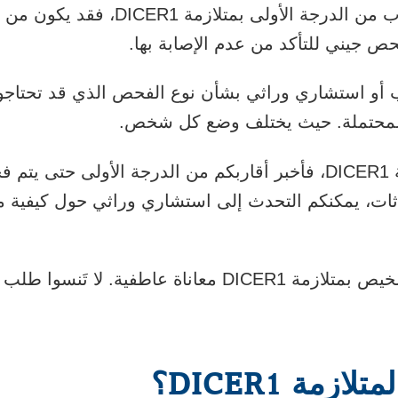
إذا تم تشخيص أحد الأقارب من الدرجة الأو
حص جيني للتأكد من عدم الإصابة بها.
 أو استشاري وراثي بشأن نوع الفحص الذي قد تحتاج
 المحتملة. حيث يختلف وضع كل شخص.
إذا تم تشخيصكم بمتلازمة DICER1، فأخبر أقاربكم من الدرجة الأول
من الممكن أن يمثل التشخيص بمتلازمة DICER1 معاناة عاطفي
زمة DICER1؟