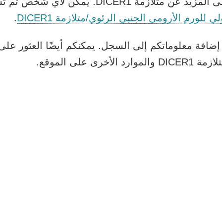
يعمل الباحثون للتعرف على المزيد عن متلازمة ICER1
يفتح
 للورم الأرومي الجنبي الرئوي/متلازمة DICER1
.
الرا
إضافة معلوماتكم إلى السجل. يمكنكم أيضًا العثور عل
في
ى على الموقع.
نافذة
جديد
لومات عامة ولا تحل محل المشورة الطبية. تتغير المع