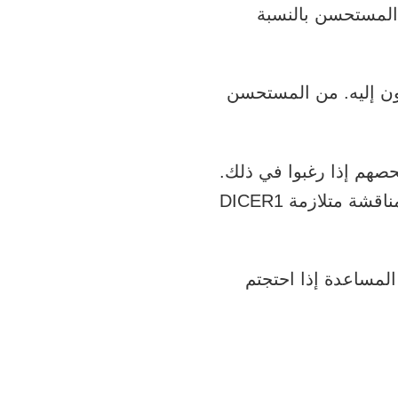
لى بمتلازمة DICER1، فقد يكون من المستحسن بالنسبة
ون إليه. من المستحسن
ى حتى يتم فحصهم إذا رغبوا في ذلك.
بسبب صعوبة هذه المحادثات، يمكنكم التحدث إلى استشاري وراثي حول كيفية مناقشة متلازمة DICER1
ة. لا تَنسوا طلب المساعدة إذا احتجتم