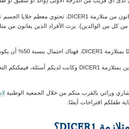
ي لدى أي قريب من الدرجة الأولى (والد أو شقيق أو طف
لدى الأشخاص الذين لا يعانون من متلازمة DICER1، تحتو
ن يكون طفلكم مصابًا بها أيضًا.
أسئلة، فيمكنكم التحدث إلى
شاري وراثي بالقرب منكم من خلال الجمعية الوطنية
لا
ية طفلكم اقتراحات أيضًا.
ة DICER1؟