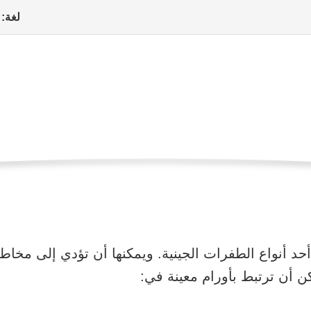
لغة:
رعاية الطبية
المخاطر الوراثية والفحوصات الجينية
متلازمة 
ات، والإجراءات
الرعاية الطبية
الدعم النفسي والحياة اليومية
ازمة DICER1 هي أحد أنواع الطفرات الجينية. ويمكنها أن تؤدي إلى مخ
 أن ترتبط بأورام معينة في: