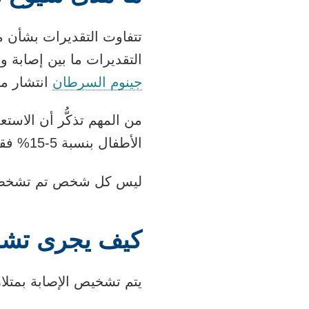
التقديرات ما بين إصابة واحدة من كل 2529 شخصًا وإصابة 
يفتح
جينوم السرطان
انتشار متلازمة DICER1 على أنها إصا
الرابط
من المهم تذكُّر أن الاست
في
الأطفال بنسبة 5-15% فقط.
نافذة
جديدة
ليس كل شخص تم تشخصيه باستعداد و
كيف يجرى تشخيص ا
يتم تشخيص الإصابة بمتلازمة DICER1 من خلال الفحص