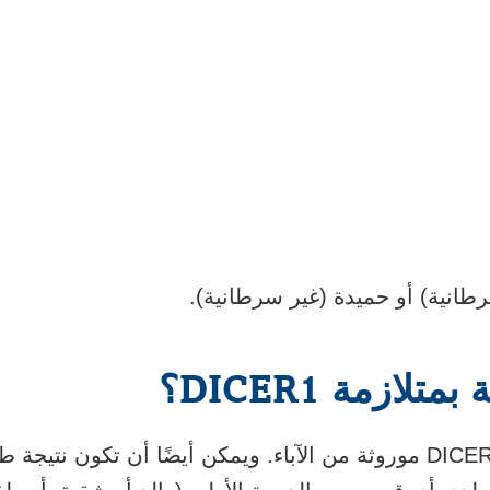
رطانية) أو حميدة (غير سرطانية).
لازمة DICER1؟
يمكن أن تكون متلازمة DICER1 موروثة من الآباء. ويمكن أيضًا أن تك