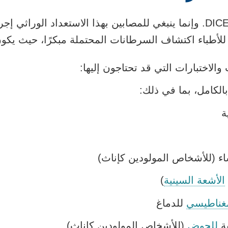
لا يوجد علاج لمتلازمة DICER1. وإنما ينبغي للمصابين بهذا الاستعداد 
 للأطباء اكتشاف السرطانات المحتملة مبكرًا، حيث يكو
الاختبارات التي قد تحتاجون إليها:
الكامل، بما في ذلك:
ة
ء (للأشخاص المولودين كإناث)
يفتح
الأشعة السينية
)
الرابط
يفتح
لمغناطيسي
للدماغ
في
الرابط
يفتح
ية
للحوض
(للأشخاص المولودين كإناث)