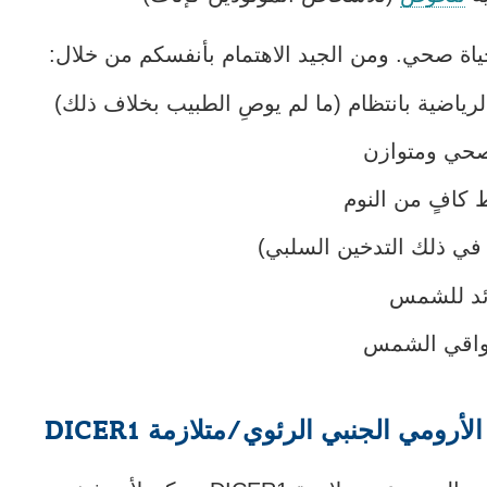
نافذة
في
الرابط
جديدة
نافذة
اة صحي. ومن الجيد الاهتمام بأنفسكم من خلال:
في
جديدة
نافذة
رياضية بانتظام (ما لم يوصِ الطبيب بخلاف ذلك)
جديدة
 صحي ومتوازن
كافٍ من النوم
ا في ذلك التدخين السلبي)
ائد للشمس
 لواقي الشمس
رومي الجنبي الرئوي/متلازمة DICER1