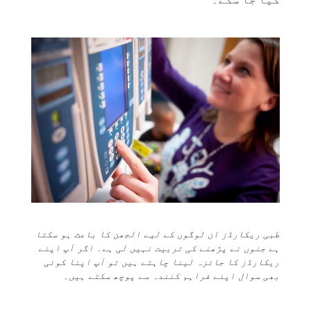
طبی ریکارڈز ان لوگوں کے لیے الجھن کا باعث ہو سکتا
ہے جنوں نے پڑھنے کی تربیت نہیں لی ہے۔ اگر آپ اپنے
ریکارڈز کا جائزہ لینا چاہتے ہیں تو آپ اپنا کوئی
بھی سوال اپنے فراہم کنندہ سے پوچھ سکتے ہیں۔