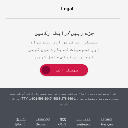
Legal
جڑے رہیں/رابطہ رکھيں
سبسکرائب کریں اور نئے مواد
اور خصوصیات کے بارے میں کبھی
کبھار اپ ڈیٹس حاصل کریں.
سبسکرائب
اگر آپ کوئی دوسری زبان بولتے ہیں، تو بنا کسی چارج کے آپ کے لیے
معاون سروسز دستیاب ہیں۔ 1-866-278-5833 (TTY: 1-901-595-1040) پر کال
کریں
Español
العربية
中文
Tiếng Việt
한국어
ગુજરાતી
Deutsch
አማርኛ
ພາສາລາວ
Français