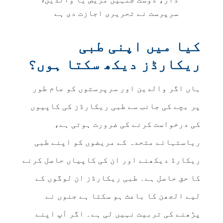
سرپرست نے تحریری اجازت دی ہے
کیا میں اپنی طبی
ریکارڈز دیکھ سکتا ہوں؟
ہاں اگر والدین اور سرپرستوں کو عام طور
پر بچے کی جانب سے طبی ریکارڈز کی کاپیوں
کی درخواست کرنے کی ضرورت ہوتی ہے،
ریاستہائے متحدہ کے مریضوں کو اپنے طبی
ریکارڈ دیکھنے اور ان کی کاپیاں حاصل کرنے
کا حق حاصل ہے۔ طبی ریکارڈز ان لوگوں کے
لیے الجھن کا باعث ہو سکتا ہے جنوں نے
پڑھنے کی تربیت نہیں لی ہے۔ اگر آپ اپنے