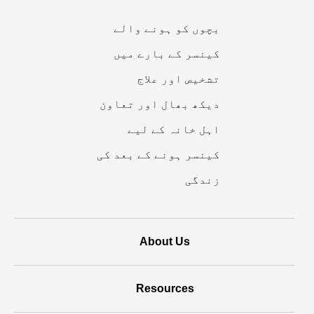
ذریعے
بچوں کو ہونے والے
تقویت
کینسر کے بارے میں
دی
تشخیص اور علاج
جاتی
دیکھ بھال اور تعاون
ہے
اہل خانہ کے لیے
کینسر ہونے کے بعد کی
زندگی
About Us
Resources