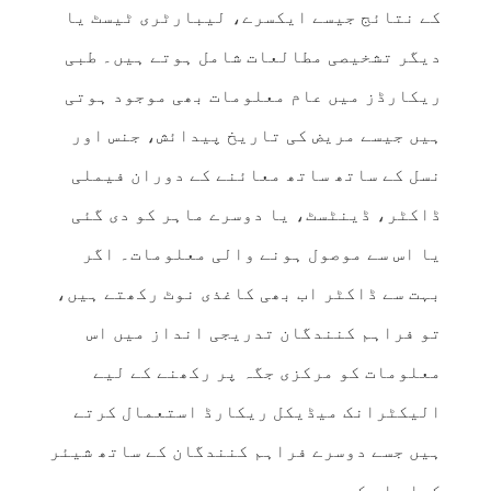
کے نتائج جیسے ایکسرے، لیبارٹری ٹیسٹ یا
دیگر تشخیصی مطالعات شامل ہوتے ہیں۔ طبی
ریکارڈز میں عام معلومات بھی موجود ہوتی
ہیں جیسے مریض کی تاریخ پیدائش، جنس اور
نسل کے ساتھ ساتھ معائنے کے دوران فیملی
ڈاکٹر، ڈینٹسٹ، یا دوسرے ماہر کو دی گئی
یا اس سے موصول ہونے والی معلومات۔ اگر
بہت سے ڈاکٹر اب بھی کاغذی نوٹ رکھتے ہیں،
تو فراہم کنندگان تدریجی انداز میں اس
معلومات کو مرکزی جگہ پر رکھنے کے لیے
الیکٹرانک میڈیکل ریکارڈ استعمال کرتے
ہیں جسے دوسرے فراہم کنندگان کے ساتھ شیئر
کیا جا سکے۔