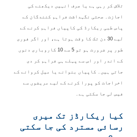
تلاش کر رہی ہے یا صرف انہیں دیکھنے کی
اجازت۔ صحتی نگہداشت فراہم کنندگان کے
پاس طبی ریکارڈ کی کاپیاں فراہم کرنے کے
لیے 30 دن تک کا وقت ہوتا ہے، اور اگر فوری
طور پر ضرورت ہو تو 5 سے 10 کاروباری دنوں
کے اندر اور اس سے پہلے ہی فراہم کر دی
جاتی ہیں۔ کاپیاں بنوانے یا میل کروانے کے
اخراجات کو پورا کرنے کے لیے مریضوں سے
فیس لی جا سکتی ہے۔
کیا ریکارڈز تک میری
رسائی مسترد کی جا سکتی