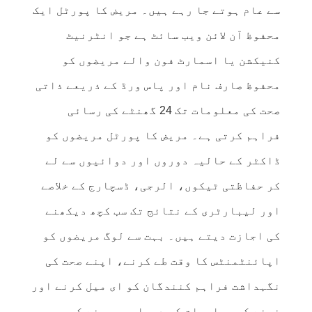
سے عام ہوتے جا رہے ہیں۔ مریض کا پورٹل ایک
محفوظ آن لائن ویب سائٹ ہے جو انٹرنیٹ
کنیکشن یا اسمارٹ فون والے مریضوں کو
محفوظ صارف نام اور پاس ورڈ کے ذریعے ذاتی
صحت کی معلومات تک 24 گھنٹے کی رسائی
فراہم کرتی ہے۔ مریض کا پورٹل مریضوں کو
ڈاکٹر کے حالیہ دوروں اور دوائیوں سے لے
کر حفاظتی ٹیکوں، الرجی، ڈسچارج کے خلاصے
اور لیبارٹری کے نتائج تک سب کچھ دیکھنے
کی اجازت دیتے ہیں۔ بہت سے لوگ مریضوں کو
اپائنٹمنٹس کا وقت طے کرنے، اپنے صحت کی
نگہداشت فراہم کنندگان کو ای میل کرنے اور
نسخے کی معلومات کو دوبارہ بھرنے کی