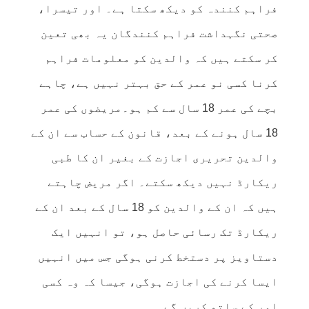
فراہم کنندہ کو دیکھ سکتا ہے۔ اور تیسرا،
صحتی نگہداشت فراہم کنندگان یہ بھی تعین
کر سکتے ہیں کہ والدین کو معلومات فراہم
کرنا کسی نو عمر کے حق بہتر نہیں ہے، چاہے
بچے کی عمر 18 سال سے کم ہو۔مریضوں کی عمر
18 سال ہونے کے بعد، قانون کے حساب سے ان کے
والدین تحریری اجازت کے بغیر ان کا طبی
ریکارڈ نہیں دیکھ سکتے۔ اگر مریض چاہتے
ہیں کہ ان کے والدین کو 18 سال کے بعد ان کے
ریکارڈ تک رسائی حاصل ہو، تو انہیں ایک
دستاویز پر دستخط کرنی ہوگی جس میں انہیں
ایسا کرنے کی اجازت ہوگی، جیسا کہ وہ کسی
اور کے ساتھ کریں گے۔