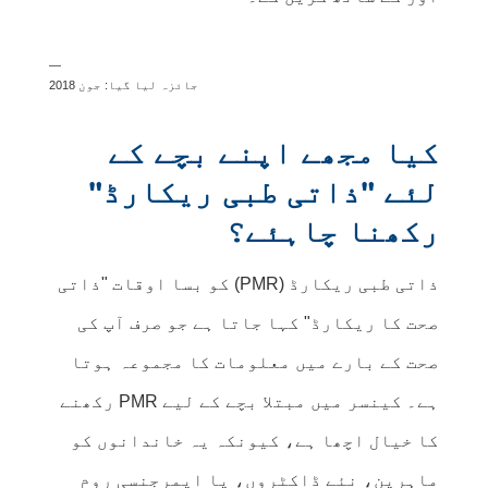
—
جائزہ لیا گیا: جون 2018
کیا مجھے اپنے بچے کے
لئے "ذاتی طبی ریکارڈ"
رکھنا چاہئے؟
ذاتی طبی ریکارڈ (PMR) کو بسا اوقات "ذاتی
صحت کا ریکارڈ" کہا جاتا ہے جو صرف آپ کی
صحت کے بارے میں معلومات کا مجموعہ ہوتا
ہے۔ کینسر میں مبتلا بچے کے لیے PMR رکھنے
کا خیال اچھا ہے، کیونکہ یہ خاندانوں کو
ماہرین، نئے ڈاکٹروں، یا ایمرجنسی روم