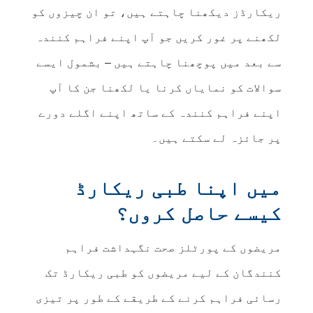
ریکارڈز دیکھنا چاہتے ہیں، تو ان چیزوں کو
لکھنے پر غور کریں جو آپ اپنے فراہم کنندہ
سے بعد میں پوچھنا چاہتے ہیں – بشمول ایسے
سوالات کو نمایاں کرنا یا لکھنا جن کا آپ
اپنے فراہم کنندہ کے ساتھ اپنے اگلے دورے
پر جائزہ لے سکتے ہیں۔
میں اپنا طبی ریکارڈ
کیسے حاصل کروں؟
مریضوں کے پورٹلز صحت نگہداشت فراہم
کنندگان کے لیے مریضوں کو طبی ریکارڈ تک
رسائی فراہم کرنے کے طریقے کے طور پر تیزی