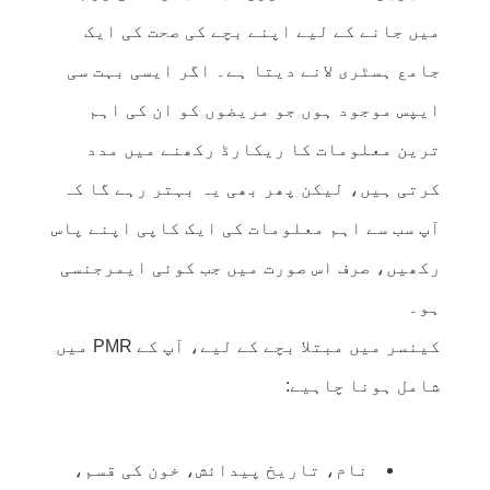
میں جانے کے لیے اپنے بچے کی صحت کی ایک
جامع ہسٹری لانے دیتا ہے۔ اگر ایسی بہت سی
ایپس موجود ہوں جو مریضوں کو ان کی اہم
ترین معلومات کا ریکارڈ رکھنے میں مدد
کرتی ہیں، لیکن پھر بھی یہ بہتر رہے گا کہ
آپ سب سے اہم معلومات کی ایک کاپی اپنے پاس
رکھیں، صرف اس صورت میں جب کوئی ایمرجنسی
ہو۔
کینسر میں مبتلا بچے کے لیے، آپ کے PMR میں
شامل ہونا چاہیے:
نام، تاریخ پیدائش، خون کی قسم،