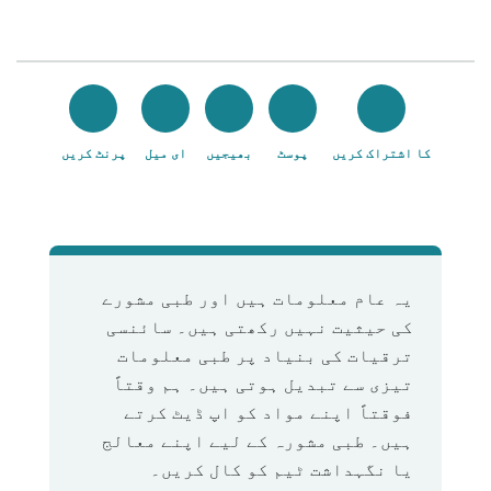
کا اشتراک کریں
پوسٹ
بھیجیں
ای میل
پرنٹ کریں
یہ عام معلومات ہیں اور طبی مشورے
کی حیثیت نہیں رکھتی ہیں۔ سائنسی
ترقیات کی بنیاد پر طبی معلومات
تیزی سے تبدیل ہوتی ہیں۔ ہم وقتاً
فوقتاً اپنے مواد کو اپ ڈیٹ کرتے
ہیں۔ طبی مشورہ کے لیے اپنے معالج
یا نگہداشت ٹیم کو کال کریں۔