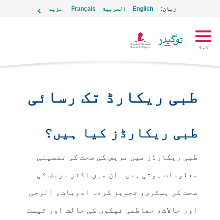
زبان:
English
العربية
Français
مزید
ٹوگیدر
کھلا
لوگو
طبی ریکارڈ تک رسائی
طبی ریکارڈز کیا ہیں؟
طبی ریکارڈز میں مریض کی صحت کی تفصیلی
معلومات ہوتی ہیں۔ ان میں اکثر مریض کی
صحت کی ہسٹری، تجویز کردہ ادویات، الرجی
اور حالات، حفاظتی ٹیکوں کی حالت اور ٹیسٹ