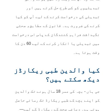
تبدیلیوں کو کس طرح حل کرتے ہیں اور
تبدیلی کی درخواست کرنے کے لیے آپ کو کیا
کرنے کی ضرورت ہے۔ قانون کے مطابق، صحتی
نگہداشت فراہم کنندگان کے پاس اس درخواست
میں تبدیلی یا انکار کرنے کے لیے 60 دن کا
وقت ہوتا ہے۔
کیا والدین طبی ریکارڈز
دیکھ سکتے ہیں؟
جی ہاں - بچہ کی عمر 18 سال ہونے تک والدین
کو اپنے بچے کے طبی ریکارڈ تک رسائی حاصل
ہوتی ہے۔ دماغی صحت کے ریکارڈ کے لیے—