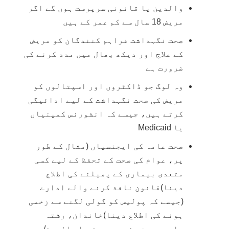
والدین یا قانونی سرپرست ہوں گے اگر
مریض 18 سال سے کم عمر کے ہیں
صحت نگہداشت فراہم کنندگان کو مریض
کے علاج اور دیکھ بھال میں مدد کرنے کی
ضرورت ہے
وہ لوگ جو ڈاکٹروں اور اسپتالوں کو
مریض کی صحت نگہداشت کے لیے ادائیگی
کرتے ہیں، جیسے کہ انشورنس کمپنیاں
یا Medicaid
صحت عامہ کی ایجنسیاں (مثال کے طور
پر، عوام کی صحت کے تحفظ کے لیے کسی
متعدی بیماری کے پھیلنے کی اطلاع
دینا)قانون نافذ کرنے والے ادارے
(جیسے کہ پولیس کو گولی لگنے سے زخمی
ہونے کی اطلاع دینا)خاندان، رشتہ
دار، دوست جنہیں مریض یا والدین/