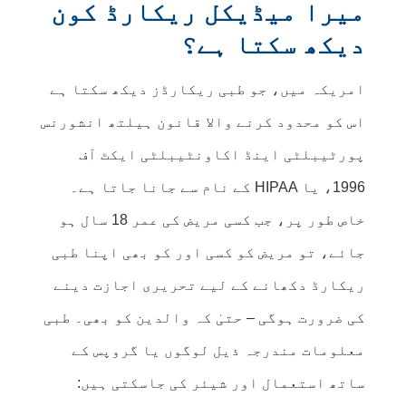
میرا میڈیکل ریکارڈ کون
دیکھ سکتا ہے؟
امریکہ میں، جو طبی ریکارڈز دیکھ سکتا ہے
اس کو محدود کرنے والا قانون ہیلتھ انشورنس
پورٹیبلٹی اینڈ اکاونٹیبلٹی ایکٹ آف
1996، یا HIPAA کے نام سے جانا جاتا ہے۔
خاص طور پر، جب کسی مریض کی عمر 18 سال ہو
جائے، تو مریض کو کسی اور کو بھی اپنا طبی
ریکارڈ دکھانے کے لیے تحریری اجازت دینے
کی ضرورت ہوگی – حتیٰ کہ والدین کو بھی۔ طبی
معلومات مندرجہ ذیل لوگوں یا گروپس کے
ساتھ استعمال اور شیئر کی جاسکتی ہیں: