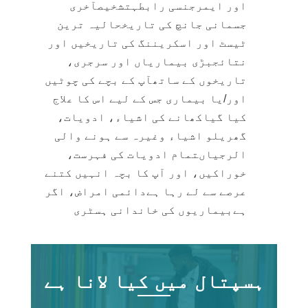
اور ایمرجنسی رابطہتشخیصآخری
جسمانی جانچ کی تاریخحالیہ ترین
ٹیسٹ اور اسکریننگ کی تاریخیں اور
نتائجبڑی بیماریاں اور سرجری،
تاریخوں کے ساتھآپ کے بچے کی چوٹیں
اور/یا بیماری جس کے لیے اس کا علاج
کیا گیاکھانے کی اشیاء، ادویات،
گھریلو اشیاء وغیرہ سے ہونے والی
الرجیاںتمام ادویات کی فہرست،
خوراکیں، اور آپ کا بچہ انہیں کتنے
عرصے سے لے رہا ہےدائمی امراض، اگر
ہےبیماریوں کی خاندانی ہسٹری
ہسپتال میں کیا لانا ہے