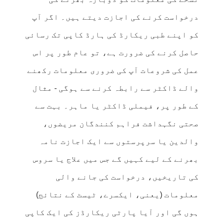
درخواست کرنے کی اجازت دیتے ہیں۔ اگر آپ
کو اپنے طبی ریکارڈ کی ہارڈ کاپی تک رسائی
حاصل کرنے کی ضرورت ہے، تو عام طور پر اس
عمل کی شروعات آپ کی ضروری معلومات رکھنے
والے ڈاکٹر سے رابطہ کرنے سے ہوگی - مثال
کے طور پر، فیملی ڈاکٹر یا ماہر۔ بہت سے
صحتی نگہداشت فراہم کنندگان مریضوں،
والدین یا سرپرستوں سے ایک اجازت نامہ
بھرنے کے لیے کہیں گے جس میں علاج یا سروس
کی تاریخیں، درخواست کی جانے والی
معلومات (یعنی، ایکسرے، ٹیسٹ کے نتائج)
ہوں گی اور آیا پارٹی ریکارڈز کی ایک کاپی