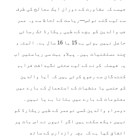
جیسے کہ مشاورت کے دوران ایک معالج کی طرف
سے لیے گئے نوٹس—ریاست کے لحاظ سے وہ عمر
جب والدین کو بچے کے طبی ریکارڈ تک رسائی
حاصل نہیں ہوتی ہے 15 یا 16 سال ہے۔ البتہ،
چند مستثنیات ہیں۔ پہلا، بہت سی ریاستیں اب
یہ فیصلہ کرنے کے لیے صحتی نگہداشت فراہم
کنندگان سے رجوع کرتی ہیں کہ آیا والدین
کو جنسی یا منشیات کے استعمال کے بارے میں
معلومات کے بارے میں بتانا ہے یا نہیں۔
دوسرا، والدین کسی نوعمر کے طبی ریکارڈ کو
نہیں دیکھ سکتے ہیں اگر انہوں نے اس بات پر
اتفاق کیا ہے کہ بچہ رازداری کے ساتھ