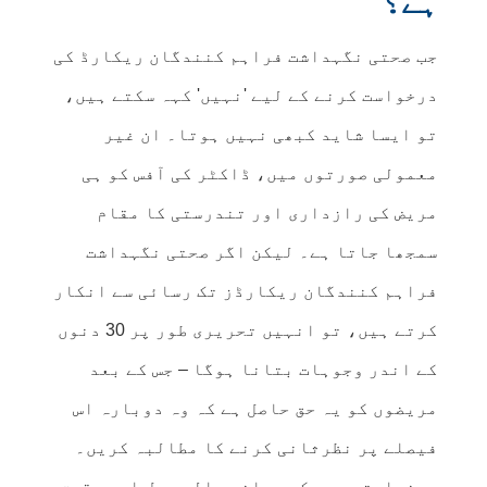
ہے؟
جب صحتی نگہداشت فراہم کنندگان ریکارڈ کی
درخواست کرنے کے لیے 'نہیں' کہہ سکتے ہیں،
تو ایسا شاید کبھی نہیں ہوتا۔ ان غیر
معمولی صورتوں میں، ڈاکٹر کی آفس کو ہی
مریض کی رازداری اور تندرستی کا مقام
سمجھا جاتا ہے۔ لیکن اگر صحتی نگہداشت
فراہم کنندگان ریکارڈز تک رسائی سے انکار
کرتے ہیں، تو انہیں تحریری طور پر 30 دنوں
کے اندر وجوہات بتانا ہوگا – جس کے بعد
مریضوں کو یہ حق حاصل ہے کہ وہ دوبارہ اس
فیصلے پر نظرثانی کرنے کا مطالبہ کریں۔
درخواستوں پر کیے جانے والے عمل اور حقوق