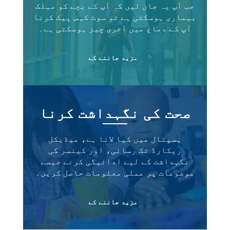
جب آپ یہ جان لیں کہ آپ کے بچے کو مہلک
بیماری ہوسکتی ہے تو سوٹ کیس پیک کرنا
آپ کے دماغ میں آخری چیز ہوسکتی ہے۔
مزید جاننے کے
صحت کی نگہداشت کرنا
ہسپتال میں کیا لانا ہے، میڈیکل
ریکارڈ تک رسائی، اور کینسر کی
نگہداشت کے لیے ادائیگی کرنے جیسے
موضوعات پر عملی معلومات حاصل کریں۔
مزید جاننے کے