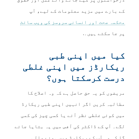
کے بارے میں مزید معلومات کے لیے، آپ
لنک
محکمہ صحت اور انسانی سروسز کی ویب سائٹ
نئی
پر جا سکتے ہیں۔.
ونڈو
کیا میں اپنی طبی
میں
ریکارڈز میں اپنی غلطی
کھولتا
درست کرسکتا ہوں؟
ہے
مریضوں کو یہ حق حاصل ہے کہ وہ اصلاح کا
مطالبہ کریں اگر انہیں اپنی طبی ریکارڈ
میں کوئی غلطی نظر آئے یا کسی چیز کی کمی
لگے۔ آپ کے ڈاکٹر کی آفس میں یہ بتایا جائے
گا کہ وہ آپ کے ریکارڈ میں ہونے والی