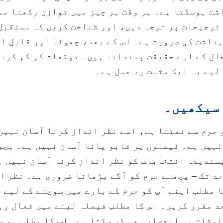
شت ہوسکتا ہے۔ ہر وقت ہر چیز میں توازن رکھنا مم
ترجیحات پر توجہ دیں، اور شناخت کریں کہ مستقبل 
ہداشت کی ضرورت ہے۔ اس کے بعد، چھوٹا اور قابل ا
ال کے لیے حقیقت پسندانہ ہوں۔ توقعات کو کم کرن
 لیے یہ ایک مثبت رد عمل ہے۔
 سیکھیں۔
 جرم سے نمٹنا ہے، اسے نظر انداز کرنا آسان نہیں
ہیں ہے۔ فیصلوں پر قابو پانا آسان نہیں ہے۔ بچو
پسندیدہ انتخابات کو نظر انداز کرنا آسان نہیں ہ
حد تک – پچھلے جرم کو آگے بڑھانا ضروری ہے۔ نظر ا
 مطلب اپنے آپ کو جرم کے بارے میں سوچنے کے لیے 
حد مقرر کریں۔ اس کا مطلب فیصلہ لینے میں فعال رہ
رشات پر انحصار بھی کر سکتا ہے۔ اس کا مطلب ہو س