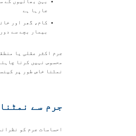
بہن بھائیوں کے س
جارہا ہے
کام، گھر اور خان
بیمار بچے سے دور
جرم اکثر عقلی یا منطقی
محسوس نہیں کرنا چاہئے
نمٹنا خاص طور پر کینسر
جرم سے نمٹنا
احساسات جرم کو نظراند