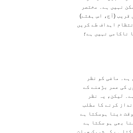
کن نہیں ہے۔ مختصر
قریب (آج، اس ہفتے)
نتظام اہداف طے کریں
ا ناکامی نہیں ہے؛
 ہے۔ ماضی کو نظر
ں کی عمر بڑھنے کے
ے۔ لیکن، یہ نظر
نداز کرنے کا مطلب
وقت دینا ہوسکتا ہے
نا بھی ہو سکتا ہے
کتا ہے کہ شریک حیات