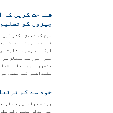
شناخت کریں کہ آ
چیزوں کو تسلیم 
جرم کا تعلق اکثر طبی ن
کرنے سے ہوتا ہے۔ شاید 
ایک اہم وسیلہ ثابت ہو
طبی امور سے متعلق سوال
منصوبے اور اگلے اقداما
نگہداشتی ٹیم مشکل صور
خود سے کم توقعا
بہت سے والدین کے لیے، 
جب زندگی معمول کے مطاب