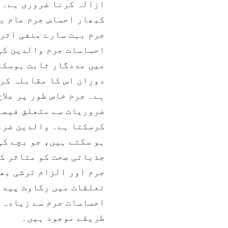
ازالہ کرنا ضروری ہے۔ 
کبھار احساس جرم عام ب
جرم بہت سارے منفی اثر
احساسات جرم والدین کی
میں مددگار ثابت ہوسکت
دوران اس کا مقابلہ کر
ہے۔ جرم خاص طور پر علا
ضروریات سے متعلق فیصل
کرسکتا ہے۔ والدین ضرو
ہو سکتے ہیں، جو بچے ک
جذباتی صحت کو متاثر ک
جرم اور الزام ترشی بھ
تعلقات میں رکاوٹ پیدا
احساسات جرم سے زیادہ 
طریقے موجود ہیں۔