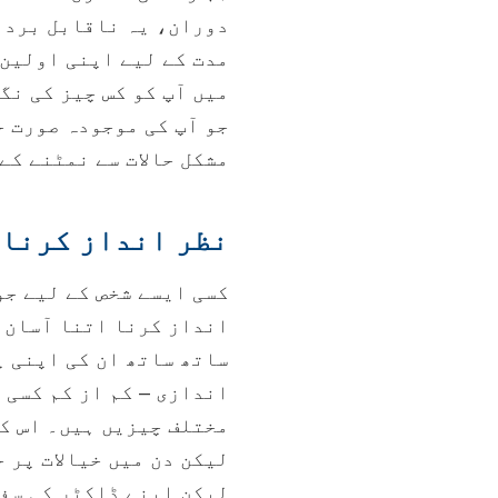
دوران، یہ ناقابل بردا
مدت کے لیے اپنی اولین 
میں آپ کو کس چیز کی نگ
جو آپ کی موجودہ صورت ح
مشکل حالات سے نمٹنے کے
نظر انداز کرنا
کسی ایسے شخص کے لیے جو
انداز کرنا اتنا آسان ن
ساتھ ساتھ ان کی اپنی 
اندازی – کم از کم کسی 
مختلف چیزیں ہیں۔ اس کا
لیکن دن میں خیالات پر 
لیکن اپنے ڈاکٹر کی سفا