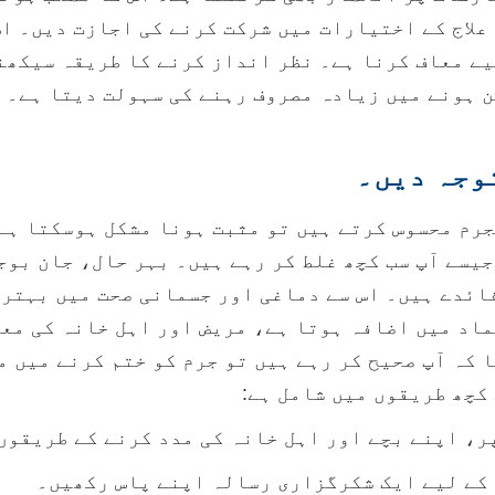
علاج کے اختیارات میں شرکت کرنے کی اجازت دیں۔ اس
ے معاف کرنا ہے۔ نظر انداز کرنے کا طریقہ سیکھن
ن ہونے میں زیادہ مصروف رہنے کی سہولت دیتا ہے۔
توجہ دیں۔
جرم محسوس کرتے ہیں تو مثبت ہونا مشکل ہوسکتا ہے
یسے آپ سب کچھ غلط کر رہے ہیں۔ بہر حال، جان بوج
ائدے ہیں۔ اس سے دماغی اور جسمانی صحت میں بہتری
اد میں اضافہ ہوتا ہے، مریض اور اہل خانہ کی مع
 کہ آپ صحیح کر رہے ہیں تو جرم کو ختم کرنے میں م
کچھ طریقوں میں شامل ہے:
ر، اپنے بچے اور اہل خانہ کی مدد کرنے کے طریقو
 کے لیے ایک شکرگزاری رسالہ اپنے پاس رکھیں۔