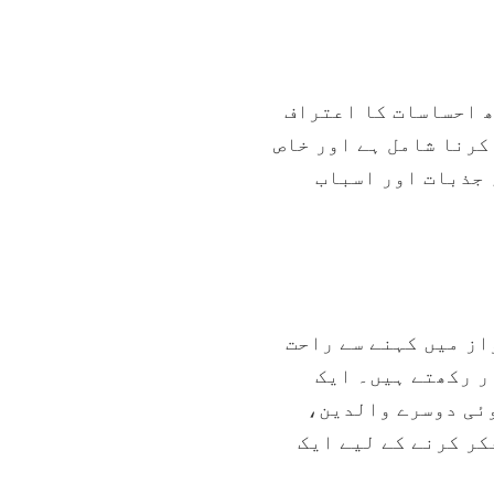
ھ احساسات کا اعتراف
کرنا شامل ہے اور خاص
 جذبات اور اسباب
از میں کہنے سے راحت
ر رکھتے ہیں۔ ایک
 دوسرے والدین، ​​
کر کرنے کے لیے ایک