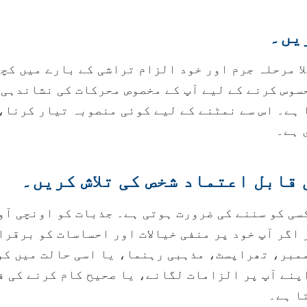
یں۔
ا مرحلہ جرم اور خود الزام تراشی کے بارے میں کچ
سوس کرنے کے لیے آپ کے مخصوص محرکات کی نشاندہی 
 ہے۔ اس سے نمٹنے کے لیے کوئی منصوبہ تیار کرنا،
 ہے۔
 قابل اعتماد شخص کی تلاش کریں۔
سی کو سننے کی ضرورت ہوتی ہے۔ جذبات کو اونچی آو
 اگر آپ خود پر منفی خیالات اور احساسات کو برقرا
بر، تھراپسٹ، مذہبی رہنما، یا اسی حالت میں کوئی
پنے آپ پر الزامات لگانے، یا صحیح کام کرنے کی ف
ا ہے۔