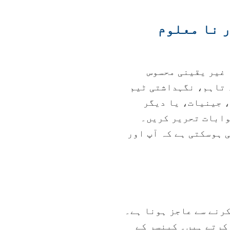
ر نا معلوم
 غیر یقینی محسوس
 تاہم، نگہداشتی ٹیم
، جینیات، یا دیگر
جوابات تحریر کریں۔
 ہوسکتی ہے کہ آپ اور
کرنے سے عاجز ہونا ہے۔
کرتے ہیں۔ کینسر کے