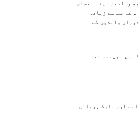
چھ والدین اپنے احساس
لئے
س کا سب سے زیادہ
دوران والدین کے
اوپر
اور
نیچے
کہ بچہ بیمار تھا
تیر
استعما
کرتے
ہیں
حالت اور نازک ہوجاتی
تو
منتخب
کریں.