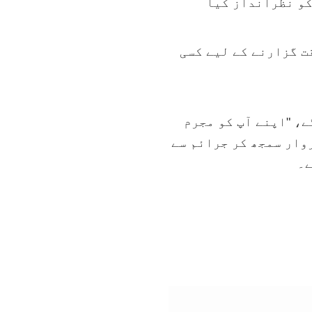
کو نظرانداز کیا
ٹچ
آلہ
ت گزارنے کے لیے کسی
صارفین
کو
ے، "اپنے آپ کو مجرم
ٹچ
وار سمجھ کر جرائم سے
یا
ے۔
سوائپ
اشاروں
کے
ساتھ
تلاش