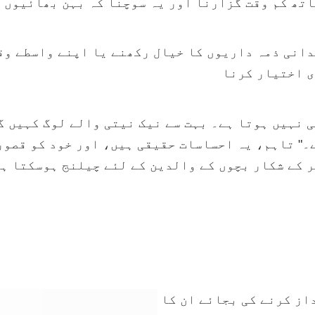
اتھ کم وقت گزارنا اور یہ سوچنا کہ بہن بھائیوں 
دانی ذمہ داریوں کا خیال رکھنے یا اپنے واسطے وق
ی اختیار کرنا
 نہیں ہوتا ہے۔ بہت سے نیک نیتی والے لوگ کہیں گ
۔" تاہم، یہ احساسات حقیقی ہیں، اور خود کو قصور
 کے شکار بچوں کے والدین کے لئے چیلنج ہوسکتا ہ
از کرنے کی بجائے ان کا