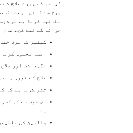
کینسر کے پورے علاج کے 
جرم سے کافی عرصے تک جد
مطالبہ کرتا ہے تو دوس
جرائم کے لیے کچھ عام م
کینسر کا مرض ختم 
ایسا محسوس کرنا ک
نگہداشت اور علاج 
علاج کے فوری یا د
تشویش یہ ہے کہ کی
اس خوف سے کہ کسی 
ہے
والدین کی غلطیوں