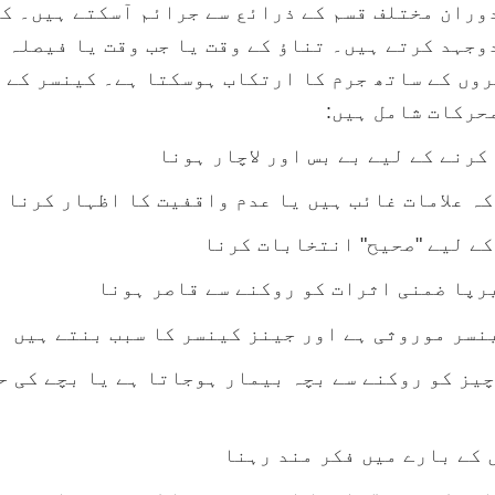
دوران مختلف قسم کے ذرائع سے جرائم آسکتے ہیں۔ ک
وجہد کرتے ہیں۔ تناؤ کے وقت یا جب وقت یا فیصلہ ا
روں کے ساتھ جرم کا ارتکاب ہوسکتا ہے۔ کینسر کے 
حرکات شامل ہیں:
کرنے کے لیے بے بس اور لاچار ہونا
ہ علامات غائب ہیں یا عدم واقفیت کا اظہار کرنا 
کے لیے "صحیح" انتخابات کرنا
یرپا ضمنی اثرات کو روکنے سے قاصر ہونا
نسر موروثی ہے اور جینز کینسر کا سبب بنتے ہیں
چیز کو روکنے سے بچہ بیمار ہوجاتا ہے یا بچے کی 
 کے بارے میں فکر مند رہنا