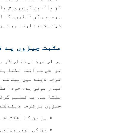
کو والدین کی پرورش یا 
دوسروں کو غلطیوں کے لی
شیئر کرنے اور اہم تری
مثبت چیزوں پے 
جب آپ خود اپنے آپ کو م
تراشی سے ایسا لگتا ہےج
توجہ دینے میں بہت سے ف
تیار ہوتی ہے، خود اعتم
ملتا ہے۔ یہ تسلیم کرنا
چیزوں پر توجہ دینے کے 
ہر دن کے اختتام پ
دن کی اچھی چیزوں