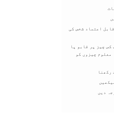
کریں.
ات
ں
قابل اعتماد شخص کی
کس چیز پر قابو پا
 معلوم چیزوں کو
 رکھنا
یکھیں
جہ دیں