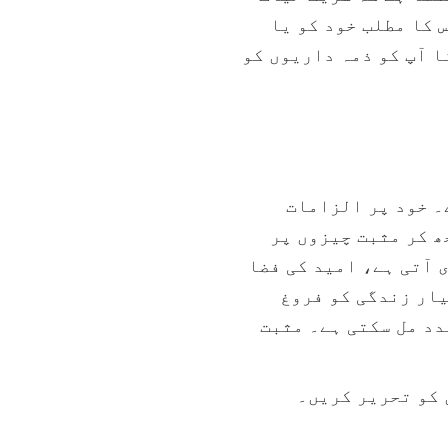
 کا مطلب خود کو یا
ا آپ کو ذمہ داریوں کو
۔ خود پر الزامات
ھ کر مثبت چیزوں پر
 آتی ہے، امید کی فضا
یار زندگی کو فروغ
دد مل سکتی ہے۔ مثبت
ں کو تحریر کریں۔