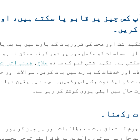
پ کس چیز پر قابو پا سکتے ہیں، او
کریں۔
گہداشت اور صحت کی ضروریات کے بارے میں بے بس یا
ان احساسات کو مکمل طور پر دور کرنا ممکن نہ ہو۔
سکتی ہے۔ نگہداشتی ٹیم کے ساتھ
علاج
،
ضمنی اثرات
ات اور خدشات کے بارے میں بات کریں۔ سوالات اور 
ت کی ایک نوٹ بک پاس رکھیں۔ اس سے یہ یقین دہانی
ت حال میں اپنی پوری کوشش کر رہی ہے۔
ت رکھنا۔
جرم کا تعلق بہت سے مطالبات اور ہر چیز کو پورا 
ق چل رہی ہے تو، والدین ہر طرف اپنی توجہ محسوس 