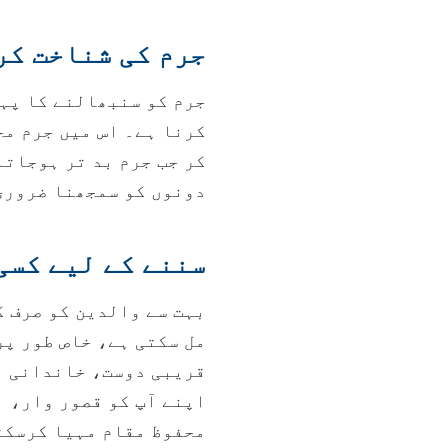
جرم کی شناخت کر
جرم کو سنبھالنے کا پہل
کرنا ہے۔ اس میں جرم مح
کر جب جرم بد تر ہوجاتا
دونوں کو سمجھنا ضروری
سننے کے لیے کسی
بہت سے والدین کو صرف ک
مل سکتی ہے، خاص طور پر
قریبی دوست، خاندانی مم
اپنے آپ کو قصور وار، ا
محفوظ مقام مہیا کرسکت