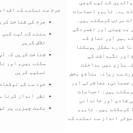
والدین کے لیے کبھی
جرم سے نمٹنے کے اقدام
ات ہے۔ تاہم، احساسات
ات مرتب کرسکتے ہیں۔
جرم کی شناخت کری
 بے چینی اور افسردگی
سننے کے لیے کسی 
ے ہیں اور تناؤ کے
تلاش کریں
نا قدرے مشکل ہوسکتا
شناخت کریں کہ آپ 
ج اور نگہداشت کی
سکتے ہیں، اور نا
ہ سازی میں مداخلت
تسلیم کریں
رت سے زیادہ منافع بخش
ی جسمانی، معاشرتی اور
خود سے کم توقعات
رسکتے ہیں۔ احساسات
نظر انداز کرنا س
ی شادی اور خاندانی
مثبت چیزوں پر تو
 کرسکتے ہیں۔ تاہم،
مؤثر انداز سے نمٹنے کے