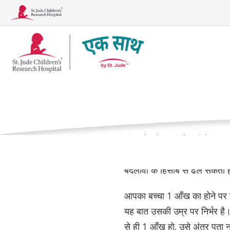
टूगेदर
एक आंख के 
लोगो
घर
चिकित्सा देखभाल
एक आँख के साथ ज़िंदगी में एड
स्थितियां
उपचार, परीक्षण और कार्यविधियाँ
सकता है। समय और सहायता के साथ
बदलावों के हिसाब से ढल सकता 
आपका बच्चा 1 आँख का होने पर क
यह बात उसकी उम्र पर निर्भर है
से ही 1 आँख हो, उसे अंतर पता न