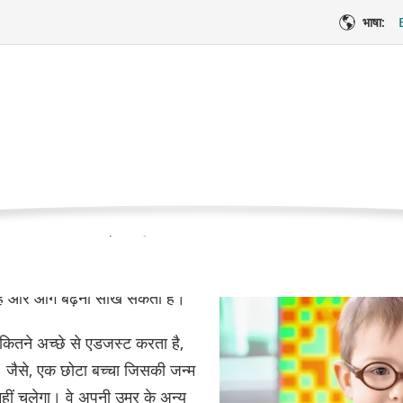
भाषा:
साथ जीना
क्लिनिक में और घर पर देखभाल
आंख की देखभाल
एक आंख के साथ जीन
जस्ट करना डरावना और भारी लग
चिकित्सा देखभाल
भावनात्म
, आपका बच्चा दृष्टि में हुए
है और आगे बढ़ना सीख सकता है।
ितने अच्छे से एडजस्ट करता है,
। जैसे, एक छोटा बच्चा जिसकी जन्म
हीं चलेगा। वे अपनी उम्र के अन्य