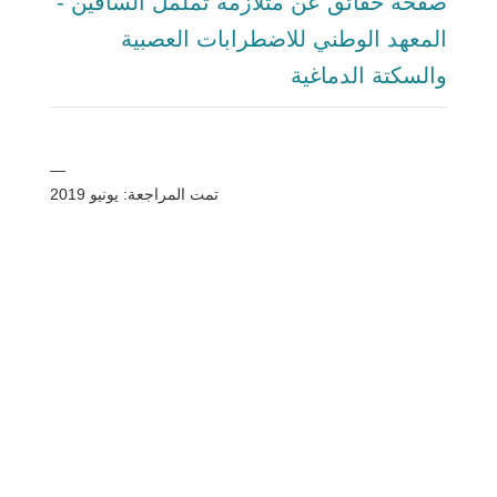
صفحة حقائق عن متلازمة تململ الساقين -
المعهد الوطني للاضطرابات العصبية
والسكتة الدماغية
—
تمت المراجعة: يونيو 2019
شارك
بريد
يرسل
البريد الإلكتروني
مطبعة