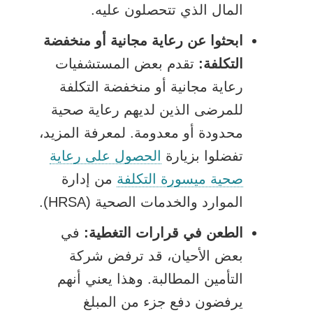
نافذة
المال الذي تتحصلون عليه.
جديدة
ابحثوا عن رعاية مجانية أو منخفضة
التكلفة:
تقدم بعض المستشفيات
رعاية مجانية أو منخفضة التكلفة
للمرضى الذين لديهم رعاية صحية
محدودة أو معدومة. لمعرفة المزيد،
تفضلوا بزيارة
الحصول على رعاية
يفتح
صحية ميسورة التكلفة
من إدارة
الرابط
الموارد والخدمات الصحية (HRSA).
في
الطعن في قرارات التغطية:
في
نافذة
بعض الأحيان، قد ترفض شركة
جديدة
التأمين المطالبة. وهذا يعني أنهم
يرفضون دفع جزء من المبلغ