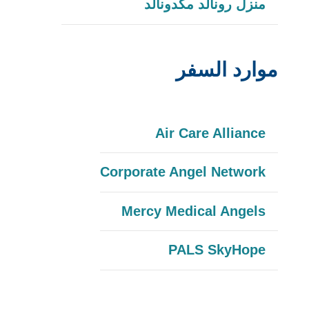
يفتح
منزل رونالد مكدونالد
في
الرابط
نافذة
في
جديدة
موارد السفر
نافذة
جديدة
يفتح
Air Care Alliance
الرابط
يفتح
Corporate Angel Network
في
الرابط
نافذة
يفتح
Mercy Medical Angels
في
جديدة
الرابط
نافذة
يفتح
PALS SkyHope
في
جديدة
الرابط
نافذة
في
جديدة
—
—