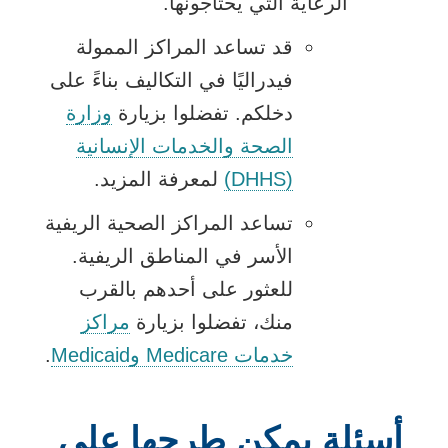
الرعاية التي يحتاجونها.
قد تساعد المراكز الممولة
فيدراليًا في التكاليف بناءً على
دخلكم. تفضلوا بزيارة
وزارة
الصحة والخدمات الإنسانية
يفتح
(DHHS)
لمعرفة المزيد.
الرابط
تساعد المراكز الصحية الريفية
في
الأسر في المناطق الريفية.
نافذة
للعثور على أحدهم بالقرب
جديدة
منك، تفضلوا بزيارة
مراكز
يفتح
خدمات Medicare وMedicaid
.
الرابط
في
أسئلة يمكن طرحها على