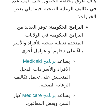
هناك طرق مختلفة للحصول على المساعدة
في تكاليف الرعاية الصحية. فيما يلي بعض
الخيارات:
البرامج الحكومية:
توفر العديد من
البرامج الحكومية في الولايات
المتحدة تغطية صحية للأفراد والأسر
بناءً على دخلهم أو عوامل أخرى:
يفتح
يساعد
برنامج Medicaid
الرابط
الأفراد والأسر ذات الدخل
في
المنخفض على تحمل تكاليف
نافذة
الرعاية الصحية.
جديدة
يفتح
يساعد
برنامج Medicare
كبار
الرابط
السن وبعض المعاقين.