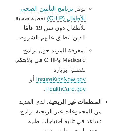
في
يوفر
برنامج التأمين الصحي
نافذة
يفتح
للأطفال (CHIP)
تغطية صحية
جديدة
الرابط
للأطفال دون سن 19 عامًا
في
الذين تنطبق عليهم الشروط.
نافذة
لمعرفة المزيد حول برامج
جديدة
Medicaid وCHIP في ولايتكم،
تفضلوا بزيارة
يفتح
InsureKidsNow.gov
أو
يفتح
الرابط
.
HealthCare.gov
الرابط
في
المنظمات غير الربحية:
لدى العديد
في
نافذة
من المجموعات غير الربحية برامج
نافذة
جديدة
تساعد في تلبية احتياجات طبية
جديدة
محددة لمجموعات معينة من