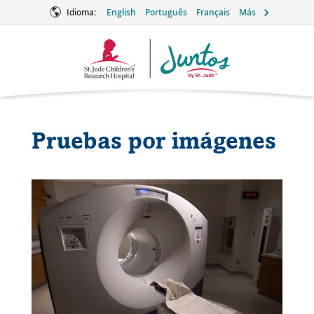
Idioma:
English
Português
Français
Más
Logotipo
de
Juntos
Pruebas por imágenes