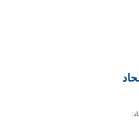
حاد
د: