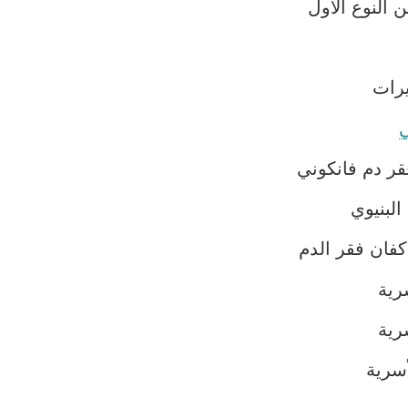
النوع الأول
عَيرات
ي
قر دم فانكوني
البنيوي
اكفان
فقر الدم