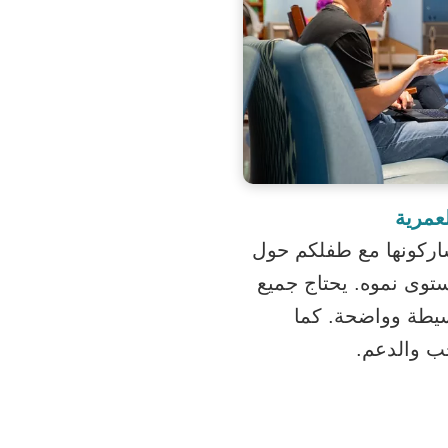
عمرية
شاركونها مع طفلكم حول
وى نموه. يحتاج جميع
يطة وواضحة. كما
ب والدعم.