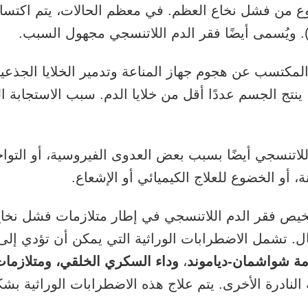
وع من فشل نخاع العظم. في معظم الحالات، يتم اكتسا
. ويُسمى أيضًا فقر الدم اللاتنسجي مجهول السبب.
المكتسب عن هجوم جهاز المناعة وتدمير الخلايا الجذعي
نتج الجسم عددًا أقل من خلايا الدم. سبب الاستجابة ال
اللاتنسجي أيضًا بسبب بعض العدوى الفيروسية، أو التواج
ة، أو الخضوع للعلاج الكيميائي أو الإشعاع.
يص فقر الدم اللاتنسجي في إطار متلازمات فشل نخاع 
فال. تشمل الاضطرابات الوراثية التي يمكن أن تؤدي إلى
مة شواشمان-دياموند
،
وداء السكري الخلقي، ومتلازما
النادرة الأخرى. يتم علاج هذه الاضطرابات الوراثية ب