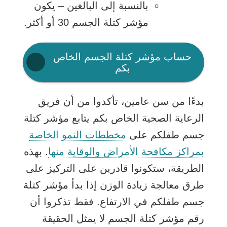
بالنسبة إلى البالغين – يكون
مؤشر كتلة الجسم 30 أو أكثر.
حساب مؤشر كتلة الجسم الخاص
يفتح
بكم
الرابط
في
نافذة
بدءًا من سن عامين، تأكدوا من أن فريق
جديدة
الرعاية الصحية الخاص بكم يتابع مؤشر كتلة
جسم طفلكم على
مخططات النمو الخاصة
يفتح
بمراكز مكافحة الأمراض والوقاية منها
. بهذه
الرابط
الطريقة، ستكونوا قادرين على التركيز على
في
طرق معالجة زيادة الوزن إذا بدأ مؤشر كتلة
نافذة
جسم طفلكم في الارتفاع. فقط تذكروا أن
جديدة
رقم مؤشر كتلة الجسم لا يمثل الحقيقة