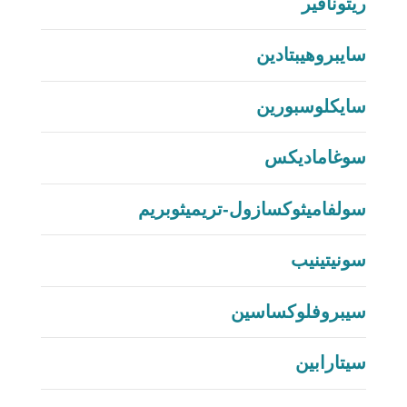
ريتونافير
سايبروهيبتادين
سايكلوسبورين
سوغاماديكس
سولفاميثوكسازول-تريميثوبريم
سونيتينيب
سيبروفلوكساسين
سيتارابين