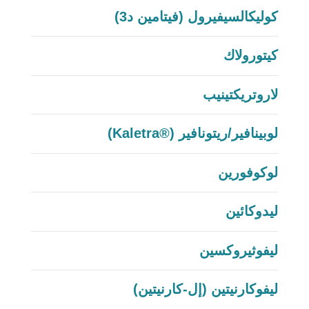
كوليكالسيفيرول (فيتامين د3)
كيتورولاك
لاروتريكتينيب
لوبينافير/ريتونافير (®Kaletra)
لوكوفورين
ليدوكائين
ليفوثيروكسين
ليفوكارنيتين (إل-كارنيتين)