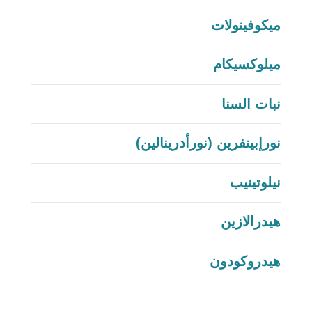
ميكوفينولات
ميلوكسيكام
نبات السنا
نورإبينفرين (نورأدرينالين)
نيلوتينيب
هيدرالازين
هيدروكودون