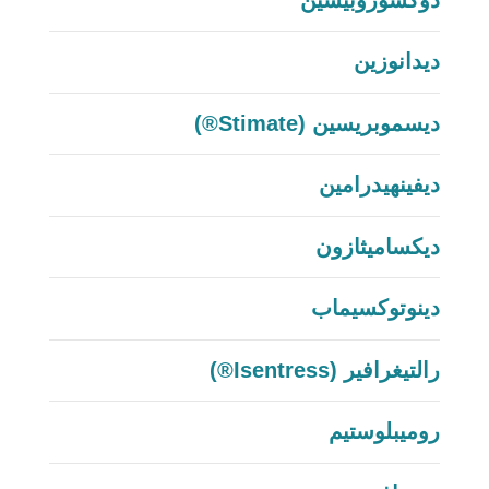
ديدانوزين
ديسموبريسين (Stimate®)
ديفينهيدرامين
ديكساميثازون
دينوتوكسيماب
رالتيغرافير (Isentress®)
روميبلوستيم