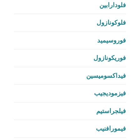
فلودارابين
فلوكونازول
فوروسيميد
فوريكونازول
فيداكسوميسين
فيزموديجيب
فيلجراستيم
فيمورافنيب