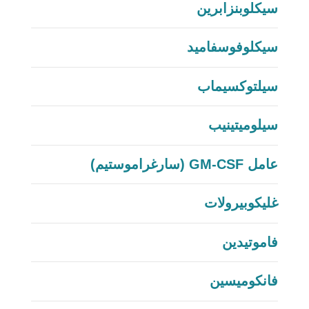
سيكلوبنزابرين
سيكلوفوسفاميد
سيلتوكسيماب
سيلوميتينيب
عامل GM-CSF (سارغراموستيم)
غليكوبيرولات
فاموتيدين
فانكوميسين