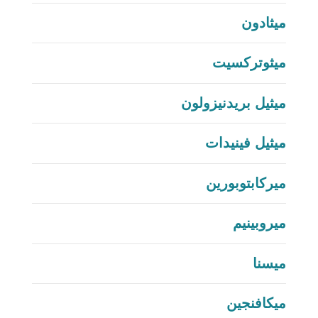
ميثادون
ميثوتركسيت
ميثيل بريدنيزولون
ميثيل فينيدات
ميركابتوبورين
ميروبينيم
ميسنا
ميكافنجين