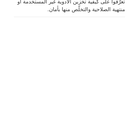
تعرّفوا على كيفية تخزين الأدوية غير المستخدمة أو
منتهية الصلاحية والتخلّص منها بأمان.
شارك
بريد
يرسل
البريد الإلكتروني
مطبعة
هذه المعلومات هي معلومات عامة