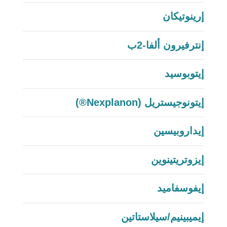
إرينوتيكان
إنترفيرون ألفا-2ب
إيتوبوسيد
إيتونوجيستريل (Nexplanon®)
إيداروبيسين
إيزوتريتينوين
إيفوسفاميد
إيميبينيم/سيلاستاتين