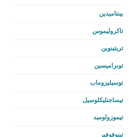
بينتاميدين
تاكروليموس
تريتينوين
توبراميسين
توسيليزوماب
تيساجنليكلوسيل
تيموزولوميد
تينوفوفير