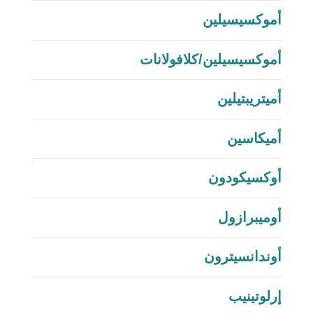
أموكسيسيلين
أموكسيسيلين/كلافولانات
أميتريبتيلين
أميكاسين
أوكسيكودون
أوميبرازول
أوندانسيترون
إرلوتينيب