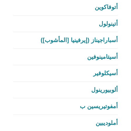
أتوفاكوين
أتينولول
أسباراجيناز (إيرفينيا [المأشوب])
أسيتامينوفين
أسيكلوفير
ألوبيورينول
أمفوتيريسين ب
أملوديبين