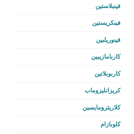
فينبلاستين
فينكريستين
فينوريلبين
كاربامازيبين
كاربوبلاتين
كريزانليزوماب
كلاريثرومايسين
كلوبازام