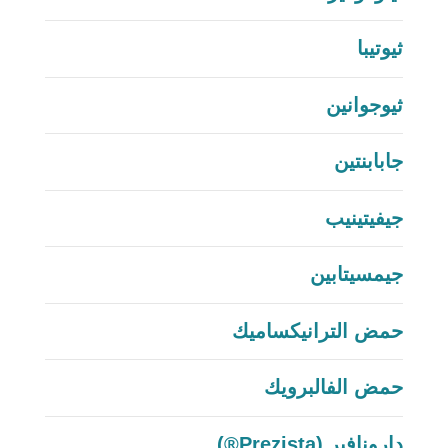
ثيوتيبا
ثيوجوانين
جابابنتين
جيفيتينيب
جيمسيتابين
حمض الترانيكساميك
حمض الفالبرويك
دارونافير (Prezista®)