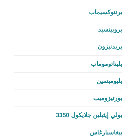
برنتوكسيماب
بروبينسيد
بريدنيزون
بليناتوموماب
بليوميسين
بورتيزوميب
بولي إيثيلين جلايكول 3350
بيغاسبارغاس