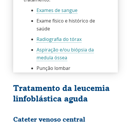
d
e
s
Exames de sangue
a
h
p
P
Exame físico e histórico de
t
saúde
O
n
Radiografia do tórax
q
c
s
Aspiração e/ou biópsia da
l
q
medula óssea
c
Punção lombar
O
O
f
c
p
Tratamento da leucemia
Antes do tratamento iniciar
o
linfoblástica aguda
e
O paciente passará por uma cirurgia
para colocar um cateter subcutâneo
(port-a-cath) ou outro tipo de acesso
Cateter venoso central
venoso central, que permitirá a