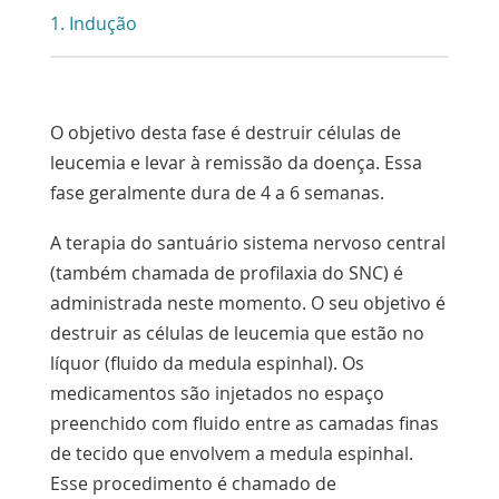
1. Indução
P
L
O objetivo desta fase é destruir células de
c
leucemia e levar à remissão
da doença
. Essa
p
fase geralmente dura de 4 a 6 semanas.
o
A terapia do santuário sistema nervoso central
(também chamada de profilaxia do SNC) é
administrada neste momento. O seu objetivo é
destruir as células de leucemia que estão no
líquor (fluido da medula espinhal). Os
medicamentos são injetados no espaço
preenchido com fluido entre as camadas finas
de tecido que envolvem a medula espinhal.
Esse procedimento é chamado de