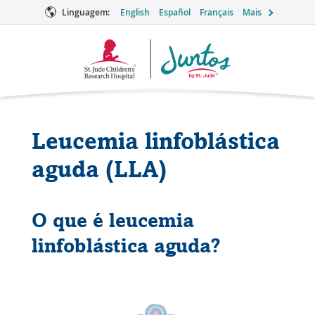
Linguagem:
English
Español
Français
Mais
Logotipo
Juntos
Leucemia linfoblástica
aguda (LLA)
O que é leucemia
linfoblástica aguda?