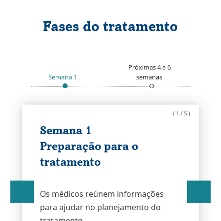
Fases do tratamento
Próximas 4 a 6
Próximas 8
Semana 1
semanas
seman
Semana
Próximas
Próximas
1
4
8
Slide
a
a
(
1
/
5
)
Ativada
6
16
semanas
semanas
Semana 1
Slide
Slide
Preparação para o
Ativada
Ativada
tratamento
O
S
c
Os médicos reúnem informações
E
r
m
para ajudar no planejamento do
d
p
a
r
tratamento.
d