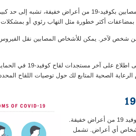
فة، تشبه إلى حد كبير البرد أو
بمضاعفات أكثر خطورة مثل
التهاب رئوي
أو بمشكلات ط
د-19 بسهولة من شخص لآخر. يمكن للأشخاص المصابين نقل الفير
يمكن أن يساعد البقاء على اطلاع 
م الرعاية الصحية المتابع لك حول توصيات اللقاح المحدد
يعاني معظم المصابين بكوفيد 19‏ من أعراض خفيفة.
أشخاص أي أعراض. تشمل