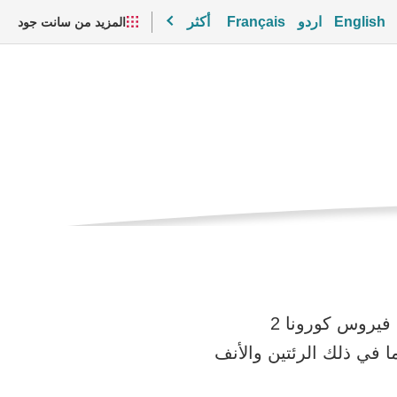
English
اردو
Français
أكثر
المزيد من سانت جود
مقاطع الفيديو والموارد
. وهو مرض يسببه فيروس كورونا 2
 يصيب كوفيد-19 الجهاز التنفسي، بما في ذلك الرئتين والأنف