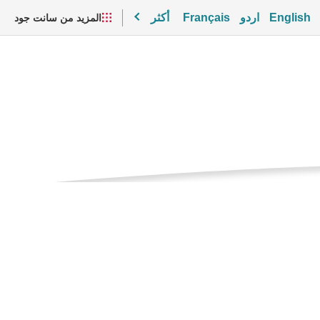
English
اردو
Français
أكثر
المزيد من سانت جود
الصفحه
از (إيرفينيا [المأشوب])
الحاليه
مقاطع الفيديو والموارد
])