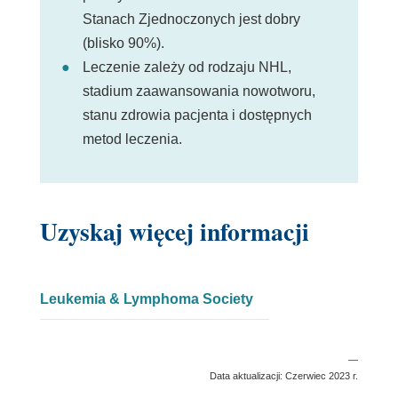
Stanach Zjednoczonych jest dobry
(blisko 90%).
Leczenie zależy od rodzaju NHL,
stadium zaawansowania nowotworu,
stanu zdrowia pacjenta i dostępnych
metod leczenia.
Uzyskaj więcej informacji
Link
Leukemia & Lymphoma Society
otwiera
się
—
w
Data aktualizacji: Czerwiec 2023 r.
nowym