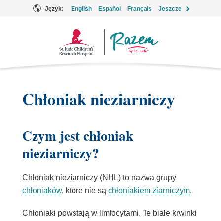
Język:
English
Español
Français
Jeszcze
Logo
Together
Chłoniak nieziarniczy
Czym jest chłoniak
nieziarniczy?
Chłoniak nieziarniczy (NHL) to nazwa grupy
chłoniaków
, które nie są
chłoniakiem ziarniczym
.
Chłoniaki powstają w
limfocytami
. Te białe krwinki