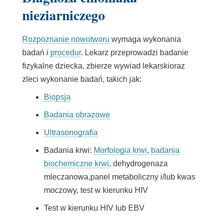
nieziarniczego
Rozpoznanie nowotworu
wymaga wykonania
badań i
procedur
. Lekarz przeprowadzi badanie
fizykalne dziecka, zbierze
wywiad lekarski
oraz
zleci wykonanie badań, takich jak:
Biopsja
Badania obrazowe
Ultrasonografia
Badania krwi:
Morfologia krwi
,
badania
biochemiczne krwi
,
dehydrogenaza
mleczanowa,
panel metaboliczny i/lub kwas
moczowy, test w kierunku HIV
Test w kierunku HIV
lub EBV