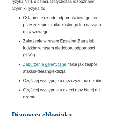
ryzyka NHL u dzieci. Dotychczas rozpoznane
czynniki ryzyka to:
Osłabienie
układu odpornościowego.
po
przeszczepie szpiku kostnego lub narządu
miąższowego;
Zakażenie
wirusem Epsteina-Barra
lub
ludzkim wirusem niedoboru odporności
(
HIV);
)
Zaburzenie genetyczne
, takie jak
zespół
ataksja-teleangiektazja.
Częściej występuje u mężczyzn niż u kobiet
Częściej występuje u dzieci rasy białej niż
czarnej.
Diagnoza chłoniaka