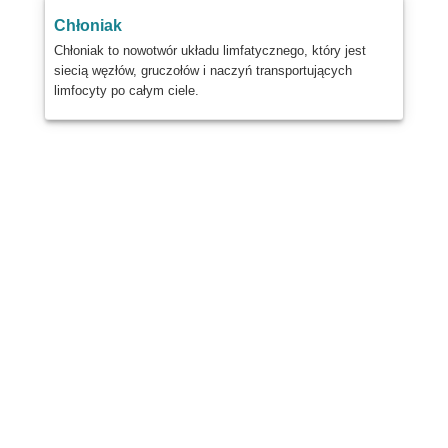
Chłoniak
Chłoniak to nowotwór układu limfatycznego, który jest
siecią węzłów, gruczołów i naczyń transportujących
limfocyty po całym ciele.
Dzielić
Post
Wysłać
E-mail
Wydrukować
Informacje te mają charakter ogólny i nie