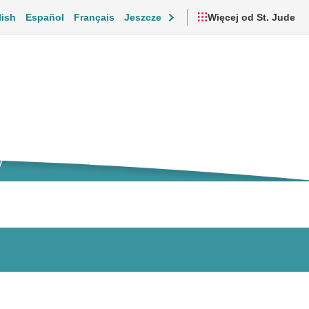
lish
Español
Français
Jeszcze
Więcej od St. Jude
y
cjonalne i codzienne życie
Filmy i zasoby