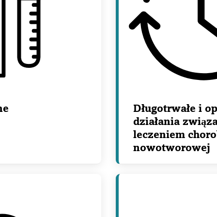
ne
Długotrwałe i o
działania związ
leczeniem chor
nowotworowej