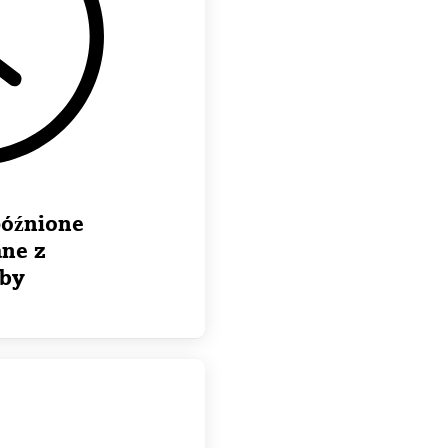
późnione
ane z
oby