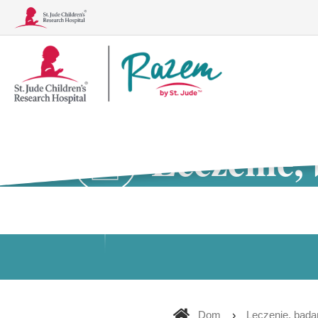
Logo
Together
Leczenie,
Schorzenia
Leczenie, badania i procedury
Dom
Leczenie, badan