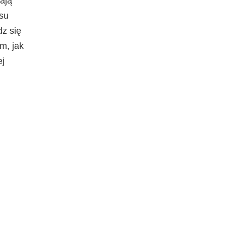
ają
su
z się
ym, jak
ej
arakter ogólny i nie zastępują porady medycznej. Infor
 w zależności od postępów naukowych. Okresowo aktuali
ady medycznej należy skontaktować się z lekarzem lub 