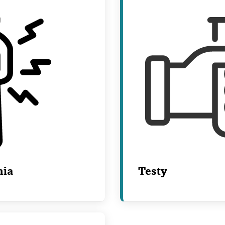
nia
Testy