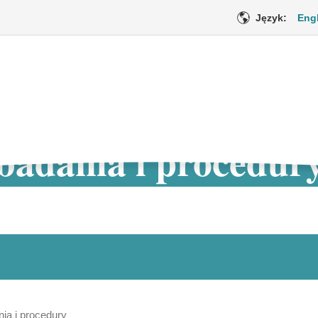
Język:
Eng
 badania i procedur
Opieka medyczna
Wsparcie emo
Bieżąca
ia i procedury