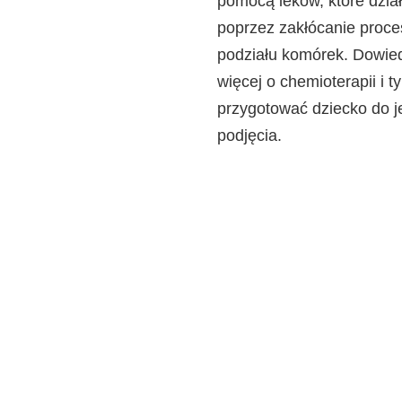
pomocą leków, które dział
poprzez zakłócanie proce
podziału komórek. Dowied
więcej o chemioterapii i t
przygotować dziecko do j
podjęcia.
Informacje te mają ch
zmieniają się szybko
W celu uzyskania por