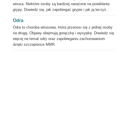
wirusa. Niektóre osoby są bardziej narażone na powikłania
grypy. Dowiedz się, jak zapobiegać grypie i jak ją leczyć.
Odra
Odra to choroba wirusowa, która przenosi się z jednej osoby
na drugą. Objawy obejmują gorączkę i wysypkę. Dowiedz się
więcej na temat odry oraz zapobieganiu zachorowaniom
dzięki szczepionce MMR.
Dzielić
Post
Wysłać
E-mail
Wydrukować