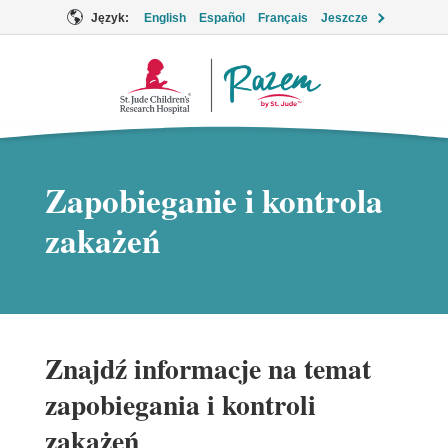
Język:
English
Español
Français
Jeszcze
Logo
Together
Zapobieganie i kontrola
zakażeń
Znajdź informacje na temat
zapobiegania i kontroli
zakażeń