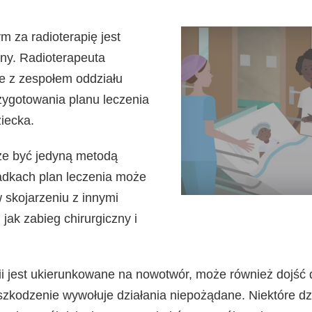
 za radioterapię jest
Obejrzyj
zny. Radioterapeuta
ten
e z zespołem oddziału
film
rzygotowania planu leczenia
iecka.
że być jedyną metodą
adkach plan leczenia może
 skojarzeniu z innymi
jak zabieg chirurgiczny i
pii jest ukierunkowane na nowotwór, może również dojść 
szkodzenie wywołuje działania niepożądane. Niektóre d