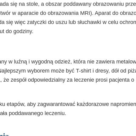
ada się na stole, a obszar poddawany obrazowaniu prze
otwór w aparacie do obrazowania MRI). Aparat do obraz
da się więc zatyczki do uszu lub słuchawki w celu ochr
ut do godziny.
any w luźną i wygodną odzież, która nie zawiera metalow
. Najlepszym wyborem może być T-shirt i dresy, dół od pi
 że zespół odpowiedzialny za leczenie prosi pacjenta o 
ilku etapów, aby zagwarantować każdorazowe napromien
ała poddawanego leczeniu.
nia