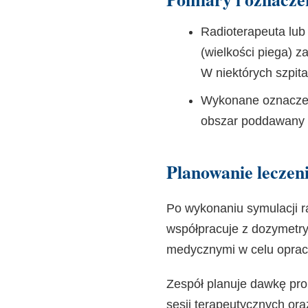
Radioterapeuta lub 
(wielkości piega) z
W niektórych szpit
Wykonane oznaczen
obszar poddawany 
Planowanie leczen
Po wykonaniu symulacji r
współpracuje z
dozymetry
medycznymi
w celu oprac
Zespół planuje dawkę pro
sesji terapeutycznych o