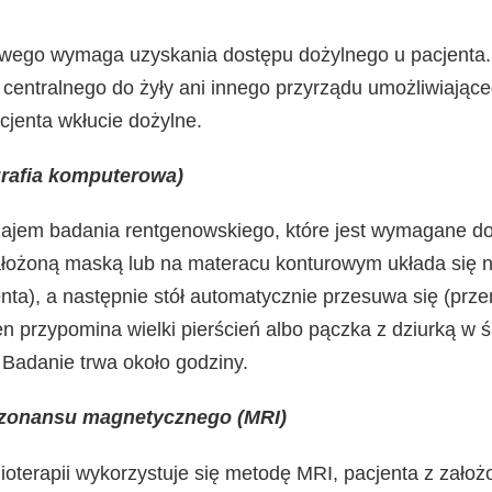
wego wymaga uzyskania dostępu dożylnego u pacjenta. 
 centralnego do żyły ani innego przyrządu umożliwiając
cjenta wkłucie dożylne.
rafia komputerowa)
ajem badania rentgenowskiego, które jest wymagane do
założoną maską lub na materacu konturowym układa się n
ta), a następnie stół automatycznie przesuwa się (prze
en przypomina wielki pierścień albo pączka z dziurką w 
 Badanie trwa około godziny.
zonansu magnetycznego (MRI)
ioterapii wykorzystuje się metodę MRI, pacjenta z zało