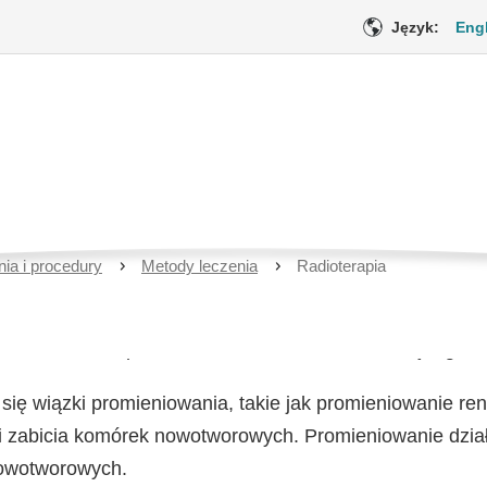
Język:
Eng
pia u pacjentów z nowo
cięcego
Bieżąca
ia i procedury
Metody leczenia
Radioterapia
strona
Opieka medyczna
Wsparcie emo
 leczenia wielu postaci nowotworów wieku dziecięcego.
e się wiązki promieniowania, takie jak promieniowanie r
i zabicia komórek nowotworowych. Promieniowanie dzia
owotworowych.