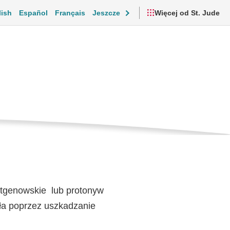
lish
Español
Français
Jeszcze
Więcej od St. Jude
tworami
cjonalne i codzienne życie
Filmy i zasoby
entgenowskie
lub
protony
w
ła poprzez uszkadzanie