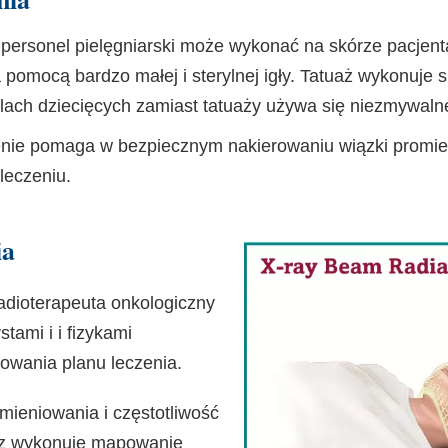
personel pielęgniarski może wykonać na skórze pacjenta
a pomocą bardzo małej i sterylnej igły. Tatuaż wykonuje 
alach dziecięcych zamiast tatuaży używa się niezmywalne
ie pomaga w bezpiecznym nakierowaniu wiązki promien
leczeniu.
ia
adioterapeuta onkologiczny
stami i
i
fizykami
owania planu leczenia.
mieniowania i częstotliwość
raz wykonuje mapowanie