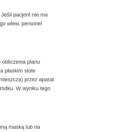
Jeśli pacjent nie ma
ego wlew, personel
 obliczenia planu
a płaskim stole
mieszcza) przez aparat
środku. W wyniku tego
żoną maską lub na