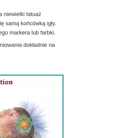
 niewielki tatuaż
się samą końcówką igły.
go markera lub farbki.
iowania dokładnie na