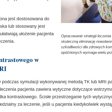
zona jest dostosowana do
aska lub stosowany jest
ułatwiają ułożenie pacjenta
Opracowanie strategii leczenia
eczenia.
skuteczną eliminację nowotwor
szkodliwości dla zdrowych ko
opóźnionych wymaga wielu prz
ntrastowego w
MRI
 podczas symulacji wykonywanej metodą TK lub MRI pa
 leczenia pacjenta zawiera wytyczne dotyczące wstrzyman
dka kontrastowego. Ścisłe przestrzeganie tych wytyczny
dzialny za leczenie, jeśli u pacjenta kiedykolwiek wystą