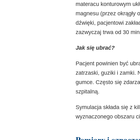
materacu konturowym ukł
magnesu (przez okrągły 
dźwięki, pacjentowi zakła
zazwyczaj trwa od 30 min
Jak się ubrać?
Pacjent powinien być ubr
zatrzaski, guziki i zamki
gumce. Często się zdarza,
szpitalną.
Symulacja składa się z k
wyznaczonego obszaru ci
Pomiary i oznacze