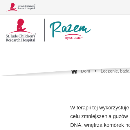
Logo
Radiotera
Together
wieku dzie
Dom
Leczenie, badan
Schorzenia
Leczenie, badania i procedury
Radioterapia jest metodą
W terapii tej wykorzystuj
celu zmniejszenia guzów 
DNA,
wnętrza komórek n