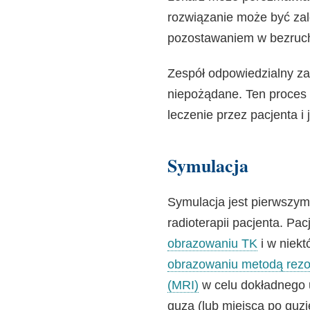
rozwiązanie może być zal
pozostawaniem w bezruc
Zespół odpowiedzialny za 
niepożądane. Ten proces
leczenie przez pacjenta i
Symulacja
Symulacja jest pierwszy
radioterapii pacjenta. Pa
obrazowaniu TK
i w niek
obrazowaniu metodą rez
(MRI)
w celu dokładnego u
guza (lub miejsca po guzi