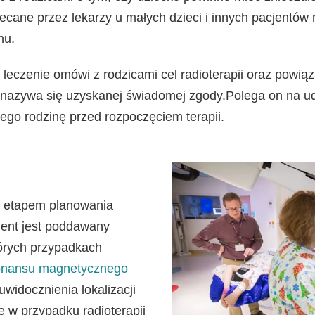
ecane przez lekarzy u małych dzieci i innych pacjentów 
hu.
leczenie omówi z rodzicami cel radioterapii oraz powiąz
 nazywa się
uzyskanej świadomej zgody.
Polega on na ud
 jego rodzinę przed rozpoczęciem terapii.
m etapem planowania
cjent jest poddawany
tórych przypadkach
onansu magnetycznego
widocznienia lokalizacji
e w przypadku radioterapii