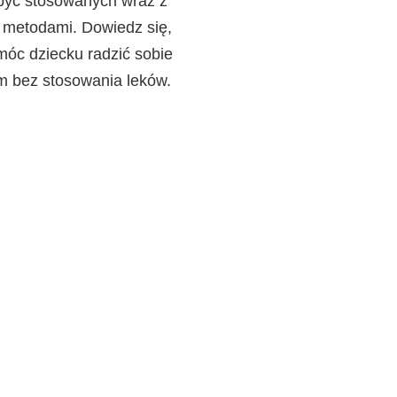
yć stosowanych wraz z
 metodami. Dowiedz się,
móc dziecku radzić sobie
m bez stosowania leków.