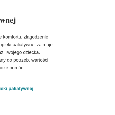
ywnej
e komfortu, złagodzenie
opieki paliatywnej zajmuje
az Twojego dziecka.
ny do potrzeb, wartości i
 może pomóc.
ki paliatywnej