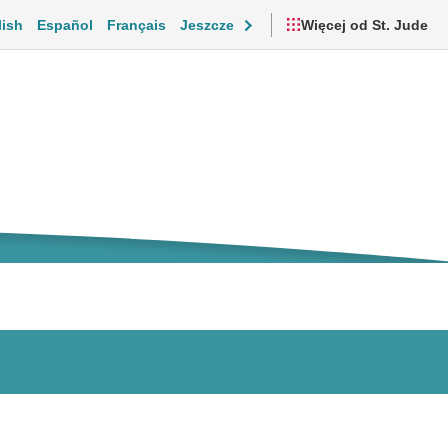
lish
Español
Français
Jeszcze
Więcej od St. Jude
cjonalne i codzienne życie
Filmy i zasoby