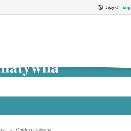
Język:
Eng
liatywna
Opieka medyczna
Wsparcie emo
Bieżąca
zna
Opieka paliatywna