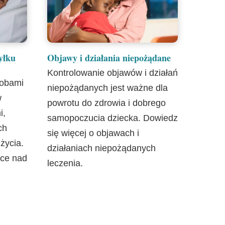
yłku
Objawy i działania niepożądane
Kontrolowanie objawów i działań
sobami
niepożądanych jest ważne dla
w
powrotu do zdrowia i dobrego
i,
samopoczucia dziecka. Dowiedz
ch
się więcej o objawach i
 życia.
działaniach niepożądanych
ece nad
leczenia.
.