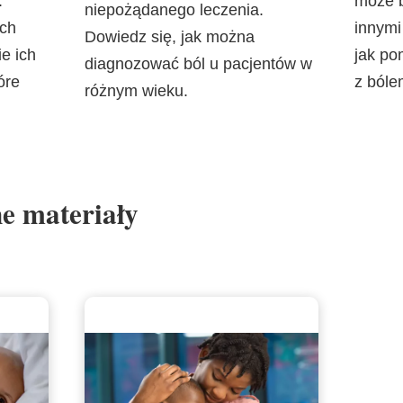
.
może b
niepożądanego leczenia.
ach
innymi
Dowiedz się, jak można
e ich
jak po
diagnozować ból u pacjentów w
óre
z bóle
różnym wieku.
e materiały