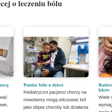
cej o leczeniu bólu
mocą
Pomiar bólu u dzieci
Radzen
leków
Pediatryczni pacjenci chorzy na
ować
Wiele s
nowotwory mogą odczuwać ból
owe,
wymaga
jako objaw choroby lub działania