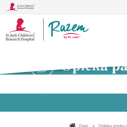
Logo
Together
Opieka pa
Schorzenia
Leczenie, badania i procedury
Dom
Opieka medyc