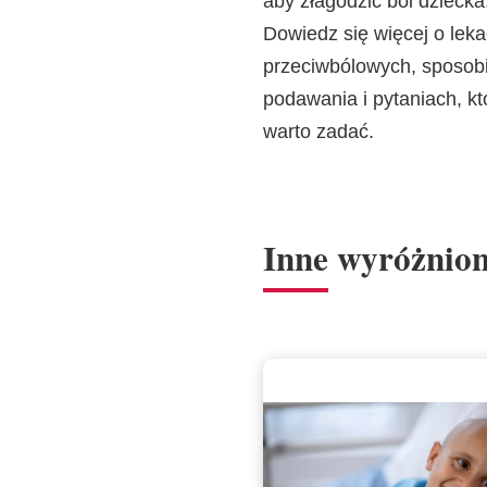
aby złagodzić ból dziecka
Dowiedz się więcej o lek
przeciwbólowych, sposobi
podawania i pytaniach, kt
warto zadać.
Inne wyróżnion