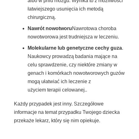
albo w pniu mózgu. Wynika to z możliwości
łatwiejszego usunięcia ich metodą
chirurgiczną.
Nawrót nowotworu
Nawrotowa choroba
nowotworowa jest trudniejsza w leczeniu.
Molekularne lub genetyczne cechy guza
.
Naukowcy prowadzą badania mające na
celu sprawdzenie, czy niektóre zmiany w
genach i komórkach nowotworowych guzów
mogą ułatwiać ich leczenie z
użyciem
terapii celowanej.
.
Każdy przypadek jest inny. Szczegółowe
informacje na temat przypadku Twojego dziecka
przekaże lekarz, który się nim opiekuje.