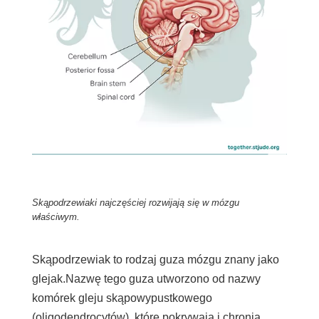
Skąpodrzewiaki najczęściej rozwijają się w mózgu
właściwym.
Skąpodrzewiak to rodzaj guza mózgu znany jako
glejak.
Nazwę tego guza utworzono od nazwy
komórek gleju skąpowypustkowego
(oligodendrocytów), które pokrywają i chronią