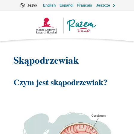
Język:
English
Español
Français
Jeszcze
Logo
Together
Skąpodrzewiak
Czym jest skąpodrzewiak?