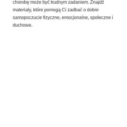
chorobę może być trudnym zadaniem. Znajdź
materiały, które pomogą Ci zadbać o dobre
samopoczucie fizyczne, emocjonalne, społeczne i
duchowe.
Dzielić
Post
Wysłać
E-mail
Wydrukować
Informacje te mają charakter ogólny i nie