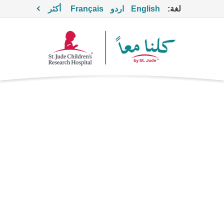
لغة:
English
اردو
Français
أكثر
شعار
Together
دارونافير
(Prezista®)
Antiretroviral