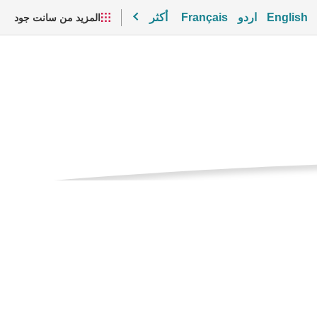
English
اردو
Français
أكثر
المزيد من سانت جود
الصفحه
ألفا-2ب
الحاليه
مقاطع الفيديو والموارد